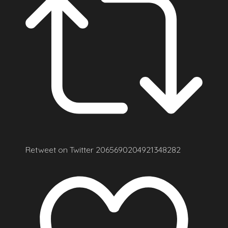
Retweet on Twitter 2065690204921348282