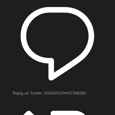
Reply on Twitter 2065690204921348282