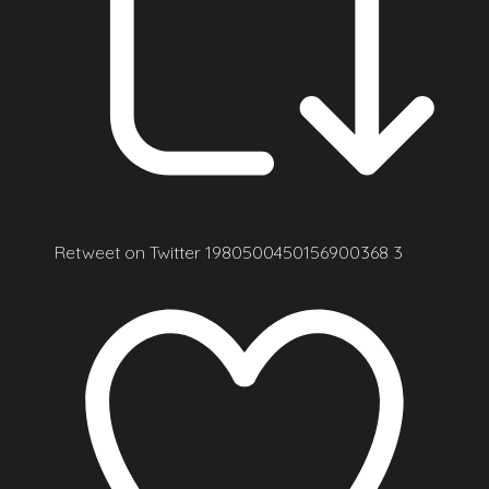
Retweet on Twitter 1980500450156900368
3