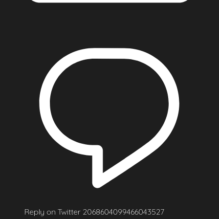
Reply on Twitter 2068604099466043527