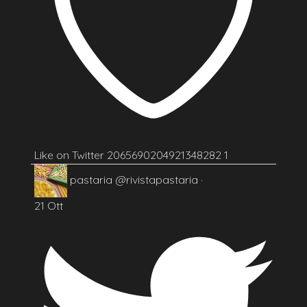
Like on Twitter 2065690204921348282
1
pastaria
@rivistapastaria
·
21 Ott