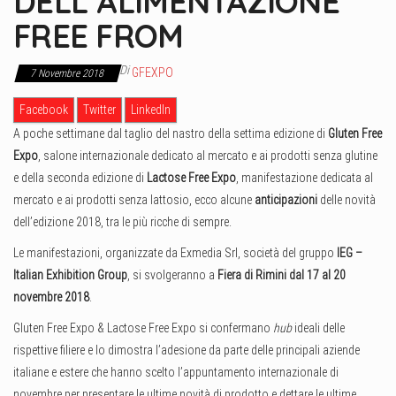
DELL’ALIMENTAZIONE
FREE FROM
Di
GFEXPO
7 Novembre 2018
Facebook
Twitter
LinkedIn
A poche settimane dal taglio del nastro della settima edizione di
Gluten Free
Expo
, salone internazionale dedicato al mercato e ai prodotti senza glutine
e della seconda edizione di
Lactose Free Expo
, manifestazione dedicata al
mercato e ai prodotti senza lattosio, ecco alcune
anticipazioni
delle novità
dell’edizione 2018, tra le più ricche di sempre.
Le manifestazioni, organizzate da Exmedia Srl, società del gruppo
IEG –
Italian Exhibition Group
, si svolgeranno a
Fiera di Rimini
dal 17 al 20
novembre 2018
.
Gluten Free Expo & Lactose Free Expo si confermano
hub
ideali delle
rispettive filiere e lo dimostra l’adesione da parte delle principali aziende
italiane e estere che hanno scelto l’appuntamento internazionale di
novembre per presentare le ultime novità di prodotto e dettare le ultime