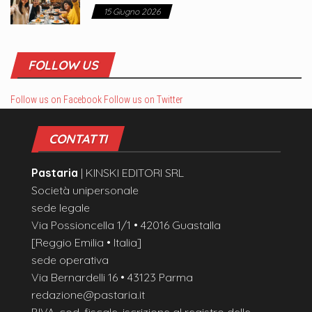
15 Giugno 2026
FOLLOW US
Follow us on Facebook
Follow us on Twitter
CONTATTI
Pastaria
| KINSKI EDITORI SRL
Società unipersonale
sede legale
Via Possioncella 1/1 • 42016 Guastalla
[Reggio Emilia • Italia]
sede operativa
Via Bernardelli 16 • 43123 Parma
redazione@pastaria.it
P.IVA, cod. fiscale, iscrizione al registro delle