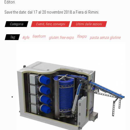
Editori.
Save the date: dal 17 al 20 novembre 2018 a Fiera di Rimini.
Categoria
Eventi, fiere, convegni
Ultimi dalle sezioni
freefrom
lfexpo
Tag
#gfe
gluten free expo
pasta senza glutine