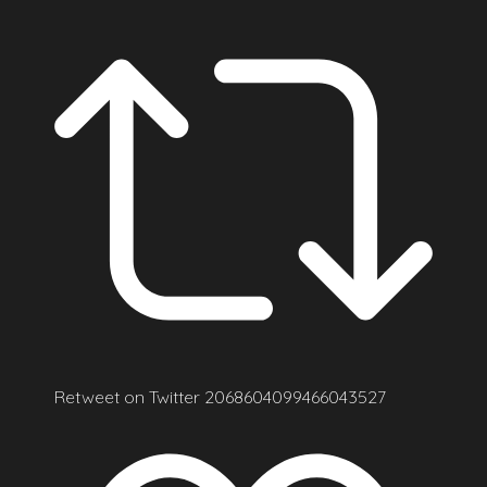
Retweet on Twitter 2068604099466043527