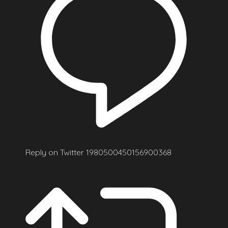
Reply on Twitter 1980500450156900368