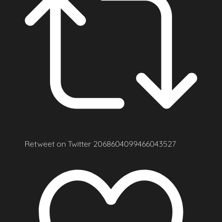
Retweet on Twitter 2068604099466043527