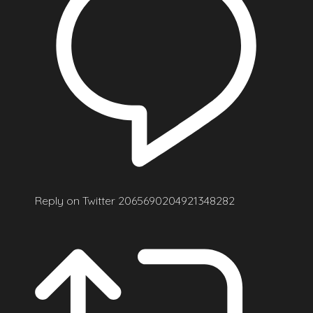
Reply on Twitter 2065690204921348282