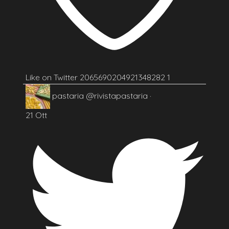
Like on Twitter 2065690204921348282
1
pastaria
@rivistapastaria
·
21 Ott