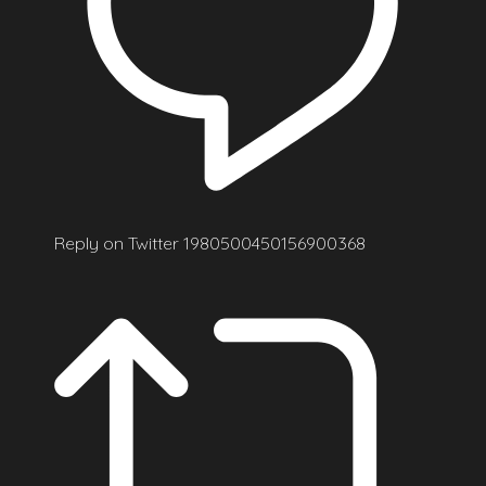
Reply on Twitter 1980500450156900368