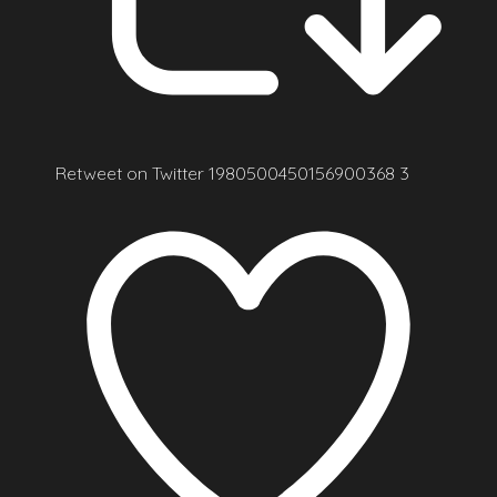
Retweet on Twitter 1980500450156900368
3