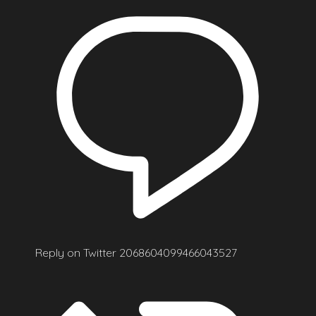
Reply on Twitter 2068604099466043527