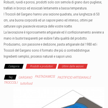
Robusti, ruvidi e porosi, prodotti solo con semola di grano duro pugliese,
trafilati in bronzo ed essiccati lentamente a bassa temperatura.
I Troccoli del Gargano hanno una sezione quadrata, una lunghezza di 50
cm, una buona corposità ed un sapore pieno ed intenso, ottimi per
catturare ogni piacevole essenza delle vostre ricette.
La lavorazione è rigorosamente artigianale ed il confezionamento avviene a
mano in buste trasparenti per esibire l’alta qualità del prodotto.
Produciamo, con passione e dedizione, pasta artigianale dal 1980 ed i
Troccoli del Gargano sono il formato che più ci contraddistingue.
Ingredienti semplici, processi naturali e sapori unici.
Categoria
Prodotti e produttori
Ultimi dalle sezioni
PASTADAMICIS
Tag
GARGANO
PASTIFICIO ARTIGIANALE
TROCCOLI
tuttofood