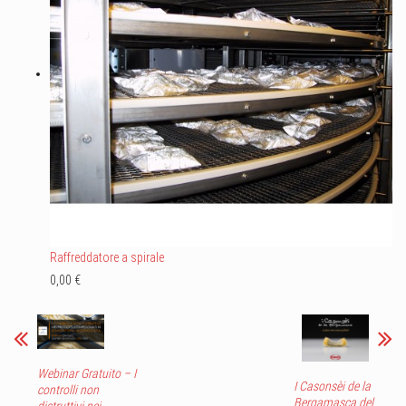
Raffreddatore a spirale
0,00 €
Webinar Gratuito – I
I Casonsèi de la
controlli non
Bergamasca del