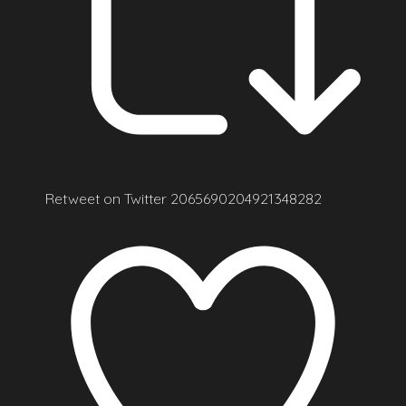
Retweet on Twitter 2065690204921348282