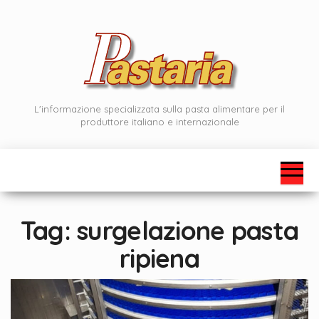
Vai
al
contenuto
L'informazione specializzata sulla pasta alimentare per il
produttore italiano e internazionale
Tag:
surgelazione pasta
ripiena