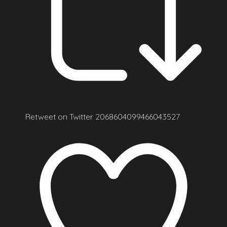
Retweet on Twitter 2068604099466043527