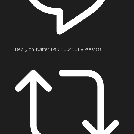
Reply on Twitter 1980500450156900368