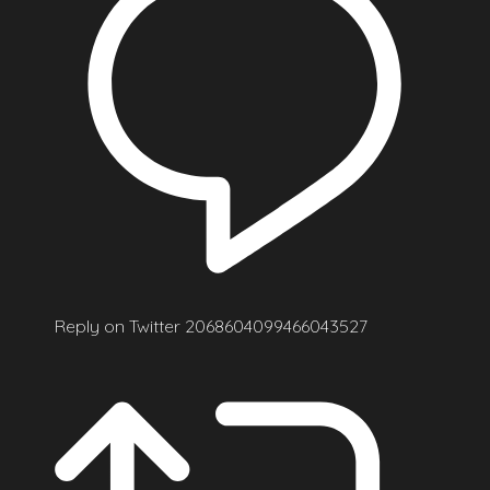
Reply on Twitter 2068604099466043527