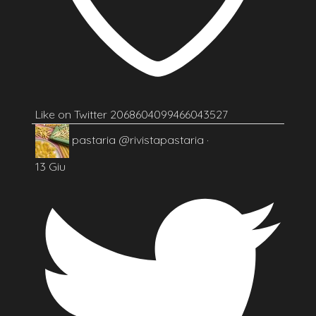
Like on Twitter 2068604099466043527
pastaria
@rivistapastaria
·
13 Giu