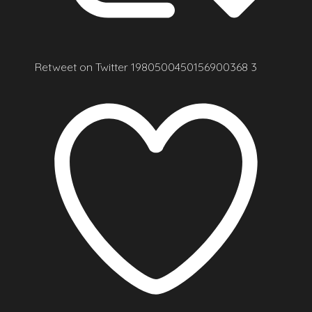
Retweet on Twitter 1980500450156900368
3