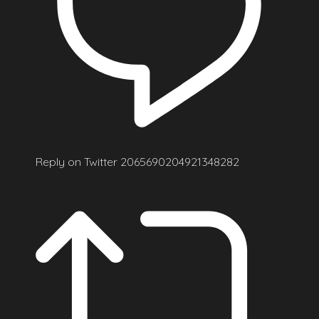
Reply on Twitter 2065690204921348282