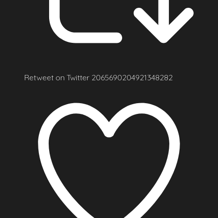
Retweet on Twitter 2065690204921348282