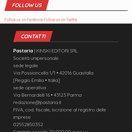
FOLLOW US
Follow us on Facebook
Follow us on Twitter
CONTATTI
Pastaria
| KINSKI EDITORI SRL
Società unipersonale
sede legale
Via Possioncella 1/1 • 42016 Guastalla
[Reggio Emilia • Italia]
sede operativa
Via Bernardelli 16 • 43123 Parma
redazione@pastaria.it
P.IVA, cod. fiscale, iscrizione al registro delle
imprese
02552850352
Capitale sociale 20.000,00 euro i.v.