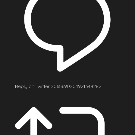
Reply on Twitter 2065690204921348282