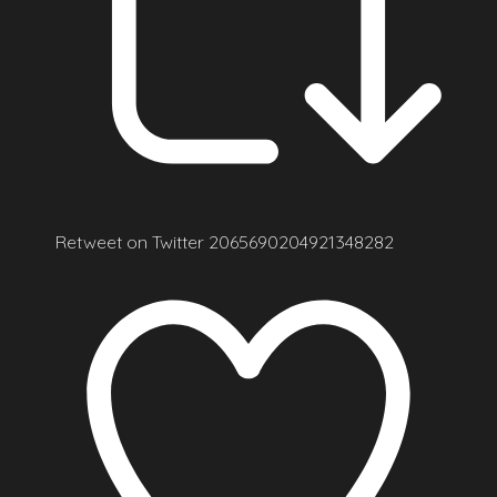
Retweet on Twitter 2065690204921348282