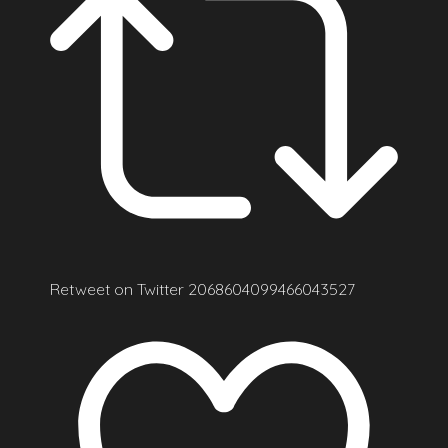
Retweet on Twitter 2068604099466043527