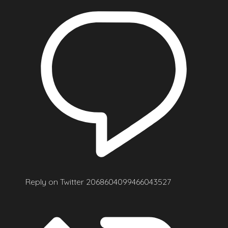
Reply on Twitter 2068604099466043527