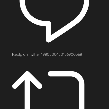
Reply on Twitter 1980500450156900368