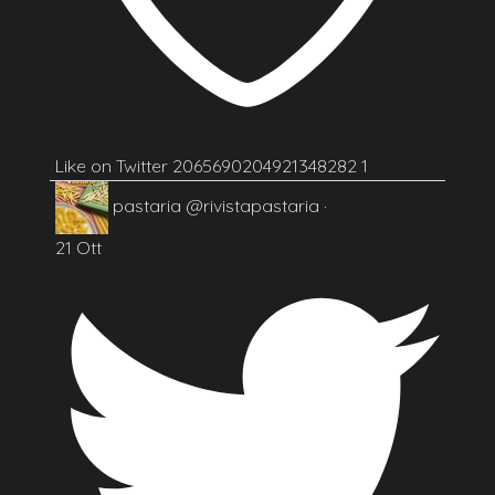
Like on Twitter 2065690204921348282
1
pastaria
@rivistapastaria
·
21 Ott