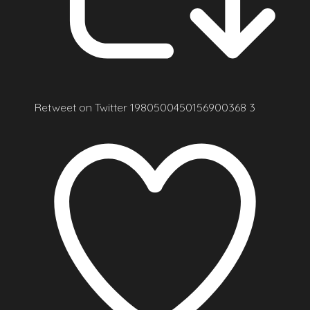
Retweet on Twitter 1980500450156900368
3