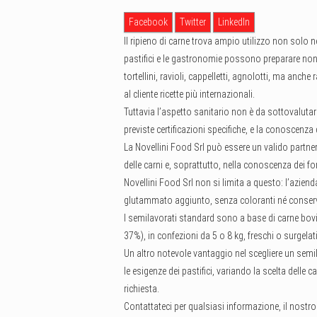
Facebook
Twitter
LinkedIn
Il ripieno di carne trova ampio utilizzo non solo nel
pastifici e le gastronomie possono preparare non s
tortellini, ravioli, cappelletti, agnolotti, ma anch
al cliente ricette più internazionali.
Tuttavia l’aspetto sanitario non è da sottovalutar
previste certificazioni specifiche, e la conoscenz
La Novellini Food Srl può essere un valido partne
delle carni e, soprattutto, nella conoscenza dei fo
Novellini Food Srl non si limita a questo: l’aziend
glutammato aggiunto, senza coloranti né conservant
I semilavorati standard sono a base di carne bovi
37%), in confezioni da 5 o 8 kg, freschi o surgelati
Un altro notevole vantaggio nel scegliere un semi
le esigenze dei pastifici, variando la scelta delle 
richiesta.
Contattateci per qualsiasi informazione, il nostro s