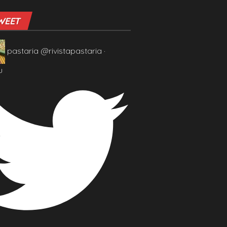
WEET
pastaria
@rivistapastaria
·
u