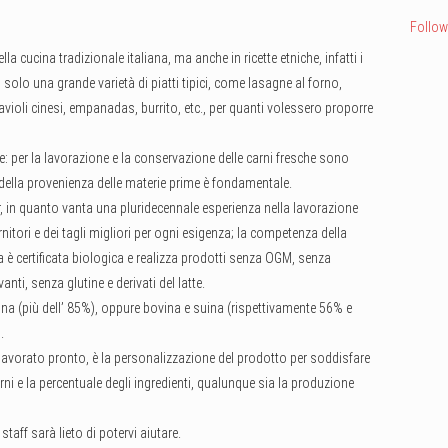
Follow
la cucina tradizionale italiana, ma anche in ricette etniche, infatti i
olo una grande varietà di piatti tipici, come lasagne al forno,
e ravioli cinesi, empanadas, burrito, etc., per quanti volessero proporre
e: per la lavorazione e la conservazione delle carni fresche sono
a della provenienza delle materie prime è fondamentale.
r, in quanto vanta una pluridecennale esperienza nella lavorazione
rnitori e dei tagli migliori per ogni esigenza; la competenza della
a è certificata biologica e realizza prodotti senza OGM, senza
i, senza glutine e derivati del latte.
na (più dell’ 85%), oppure bovina e suina (rispettivamente 56% e
.
lavorato pronto, è la personalizzazione del prodotto per soddisfare
carni e la percentuale degli ingredienti, qualunque sia la produzione
taff sarà lieto di potervi aiutare.