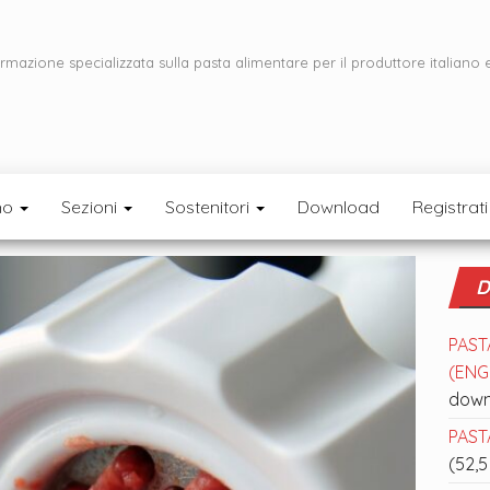
ormazione specializzata sulla pasta alimentare per il produttore italiano 
mo
Sezioni
Sostenitori
Download
Registrati
D
PAST
(ENGL
down
PASTA
(52,5