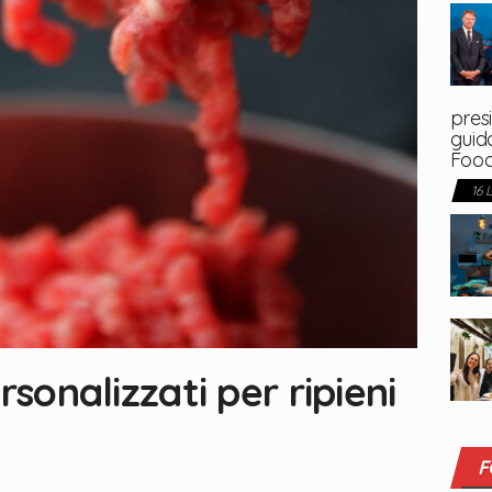
presi
guida
Foo
16 
rsonalizzati per ripieni
F