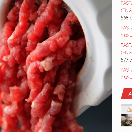
PAST
(ENGL
568 
PAST
risol
PAST
(ENGL
577 
PAST
risol
A