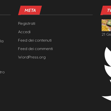
META
T
Registrati
Accedi
21 Gi
Feed dei contenuti
la
Feed dei commenti
WordPress.org
tro