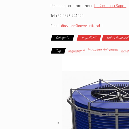
Per maggiori informazioni:
La Cucina dei Sapori
Tel +39 0376 294090
Email:
direzione@novellinifood.it
Categoria
Ingredienti
Ultimi dalle sezi
la cucina dei sapori
Tag
ingredienti
novel