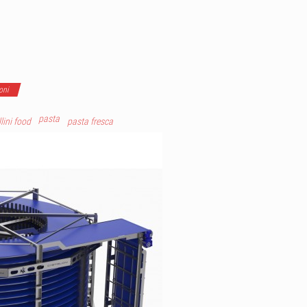
oni
pasta
lini food
pasta fresca