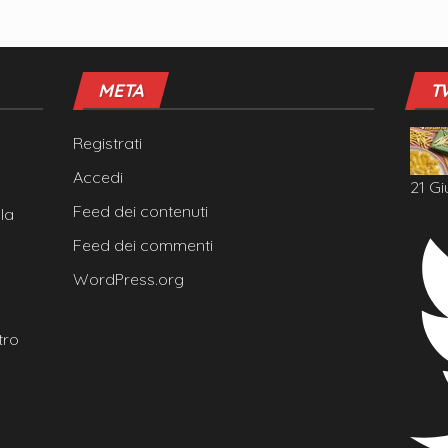
META
T
Registrati
Accedi
21 Gi
Feed dei contenuti
la
Feed dei commenti
WordPress.org
tro