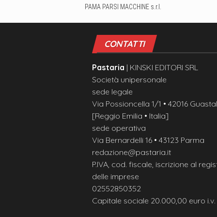
PAMA PARSI MACCHINE s.r.l.
CONTATTI
Pastaria
| KINSKI EDITORI SRL
Società unipersonale
sede legale
Via Possioncella 1/1 • 42016 Guastal
[Reggio Emilia • Italia]
sede operativa
Via Bernardelli 16 • 43123 Parma
redazione@pastaria.it
P.IVA, cod. fiscale, iscrizione al regis
delle imprese
02552850352
Capitale sociale 20.000,00 euro i.v.