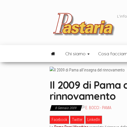
Vai
al
L'inf
contenuto
Chi siamo
Cosa faccia
Il 2009 di Pama a
rinnovamento
Di
E. BOCCI - PAMA
8 Gennaio 2009
Facebook
Twitter
LinkedIn