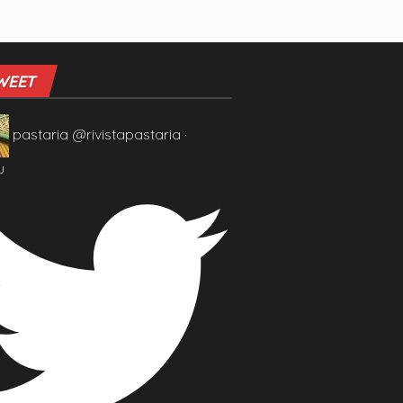
WEET
pastaria
@rivistapastaria
·
u