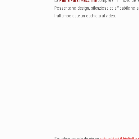
La
Pama Parsi Macchine
completa il rinnovo de
Possente nel design, silenziosa ed affidabile nell
frattempo date un occhiata al video.
Se volete vederla da vicino
richiedeteci il biglietto