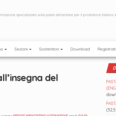
ormazione specializzata sulla pasta alimentare per il produttore italiano 
mo
Sezioni
Sostenitori
Download
Registrati
D
ll’insegna del
PAST
(ENGL
down
PASTA
(52,5