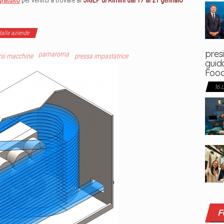
alle aziende
presi
pamaroma
si macchine
pressa impastatrice
guida
Foo
16 
F