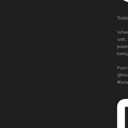
Today
Wher
with,
pasta
being
Post 
@Wor
#Wor