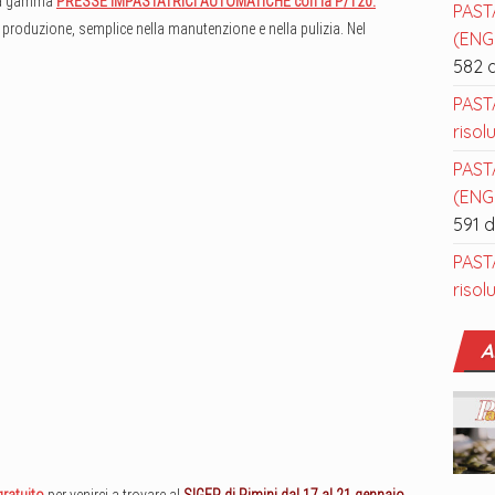
lla gamma
PRESSE IMPASTATRICI AUTOMATICHE con la P/120.
PAST
a produzione, semplice nella manutenzione e nella pulizia.
Nel
(ENGL
582 
PAST
risol
PAST
(ENGL
591 
PAST
risol
A
 gratuito
per venirci a trovare al
SIGEP di Rimini dal 17 al 21 gennaio