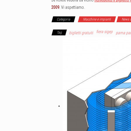
2009
. Vi aspettiamo.
Categoria
Macchine e impianti
News d
fiera sigep
Tag
biglietti gratuiti
pama par