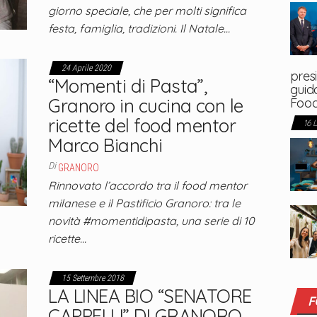
giorno speciale, che per molti significa
festa, famiglia, tradizioni. Il Natale…
24 Aprile 2020
presi
“Momenti di Pasta”,
guida
Granoro in cucina con le
Foo
ricette del food mentor
16 
Marco Bianchi
Di
GRANORO
Rinnovato l’accordo tra il food mentor
milanese e il Pastificio Granoro: tra le
novità #momentidipasta, una serie di 10
ricette…
15 Settembre 2018
LA LINEA BIO “SENATORE
F
CAPPELLI” DI GRANORO