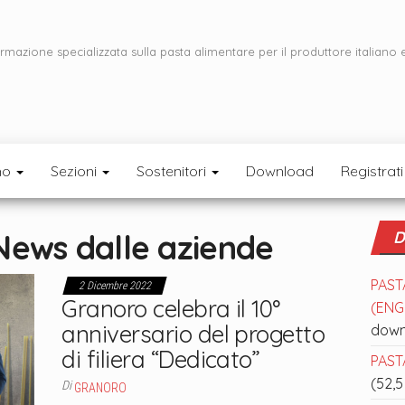
ormazione specializzata sulla pasta alimentare per il produttore italiano 
mo
Sezioni
Sostenitori
Download
Registrati
News dalle aziende
D
PAST
2 Dicembre 2022
Granoro celebra il 10°
(ENGL
anniversario del progetto
down
di filiera “Dedicato”
PASTA
(52,5
Di
GRANORO