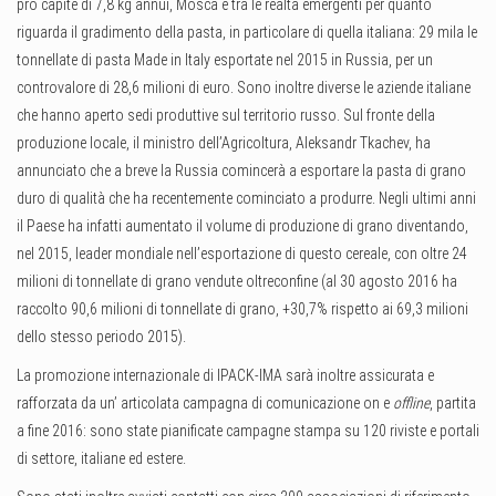
pro capite di 7,8 kg annui, Mosca è tra le realtà emergenti per quanto
riguarda il gradimento della pasta, in particolare di quella italiana: 29 mila le
tonnellate di pasta Made in Italy esportate nel 2015 in Russia, per un
controvalore di 28,6 milioni di euro. Sono inoltre diverse le aziende italiane
che hanno aperto sedi produttive sul territorio russo. Sul fronte della
produzione locale, il ministro dell’Agricoltura, Aleksandr Tkachev, ha
annunciato che a breve la Russia comincerà a esportare la pasta di grano
duro di qualità che ha recentemente cominciato a produrre. Negli ultimi anni
il Paese ha infatti aumentato il volume di produzione di grano diventando,
nel 2015, leader mondiale nell’esportazione di questo cereale, con oltre 24
milioni di tonnellate di grano vendute oltreconfine (al 30 agosto 2016 ha
raccolto 90,6 milioni di tonnellate di grano, +30,7% rispetto ai 69,3 milioni
dello stesso periodo 2015).
La promozione internazionale di IPACK-IMA sarà inoltre assicurata e
rafforzata da un’ articolata campagna di comunicazione on e
offline
, partita
a fine 2016: sono state pianificate campagne stampa su 120 riviste e portali
di settore, italiane ed estere.