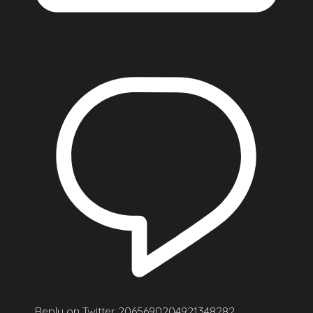
Reply on Twitter 2065690204921348282