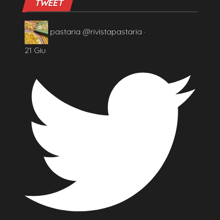
TWEET
pastaria
@rivistapastaria
·
21 Giu