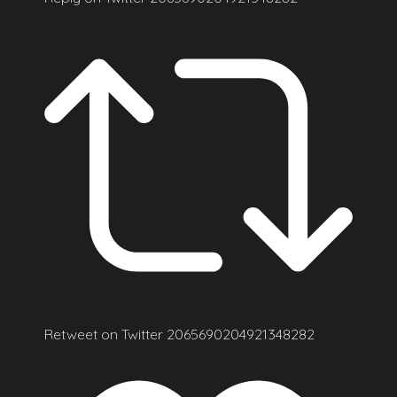
Retweet on Twitter 2065690204921348282