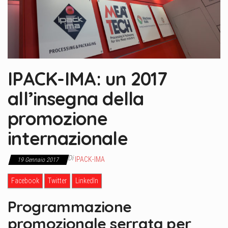
IPACK-IMA: un 2017
all’insegna della
promozione
internazionale
Di
IPACK-IMA
19 Gennaio 2017
Facebook
Twitter
LinkedIn
Programmazione
promozionale serrata per