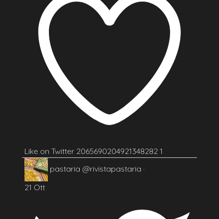
Like on Twitter 2065690204921348282
1
pastaria
@rivistapastaria
·
21 Ott