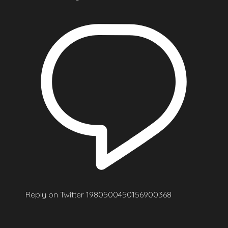
Reply on Twitter 1980500450156900368