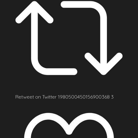
Retweet on Twitter 1980500450156900368
3