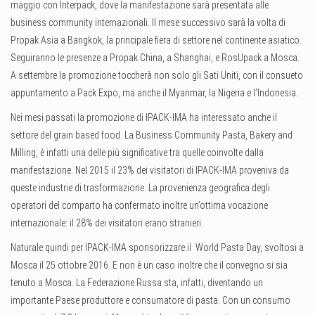
maggio con Interpack, dove la manifestazione sarà presentata alle
business community internazionali. Il mese successivo sarà la volta di
Propak Asia a Bangkok, la principale fiera di settore nel continente asiatico.
Seguiranno le presenze a Propak China, a Shanghai, e RosUpack a Mosca.
A settembre la promozione toccherà non solo gli Sati Uniti, con il consueto
appuntamento a Pack Expo, ma anche il Myanmar, la Nigeria e l’Indonesia.
Nei mesi passati la promozione di IPACK-IMA ha interessato anche il
settore del grain based food. La Business Community Pasta, Bakery and
Milling, è infatti una delle più significative tra quelle coinvolte dalla
manifestazione. Nel 2015 il 23% dei visitatori di IPACK-IMA proveniva da
queste industrie di trasformazione. La provenienza geografica degli
operatori del comparto ha confermato inoltre un’ottima vocazione
internazionale: il 28% dei visitatori erano stranieri.
Naturale quindi per IPACK-IMA sponsorizzare il World Pasta Day, svoltosi a
Mosca il 25 ottobre 2016. E non è un caso inoltre che il convegno si sia
tenuto a Mosca. La Federazione Russa sta, infatti, diventando un
importante Paese produttore e consumatore di pasta. Con un consumo