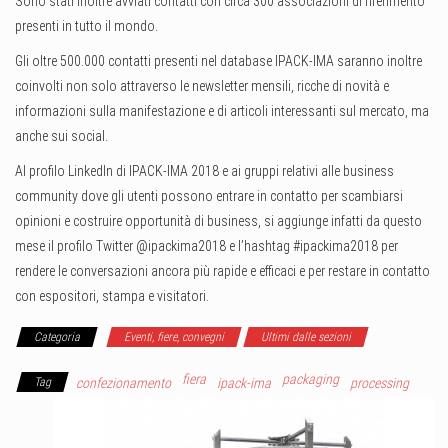
Sono stati inoltre avviati contatti con circa 300 associazioni di riferimento
presenti in tutto il mondo.
Gli oltre 500.000 contatti presenti nel database IPACK-IMA saranno inoltre
coinvolti non solo attraverso le newsletter mensili, ricche di novità e
informazioni sulla manifestazione e di articoli interessanti sul mercato, ma
anche sui social.
Al profilo LinkedIn di IPACK-IMA 2018 e ai gruppi relativi alle business
community dove gli utenti possono entrare in contatto per scambiarsi
opinioni e costruire opportunità di business, si aggiunge infatti da questo
mese il profilo Twitter @ipackima2018 e l’hashtag #ipackima2018 per
rendere le conversazioni ancora più rapide e efficaci e per restare in contatto
con espositori, stampa e visitatori.
Categoria
Eventi, fiere, convegni
Ultimi dalle sezioni
fiera
packaging
Tag
confezionamento
ipack-ima
processing