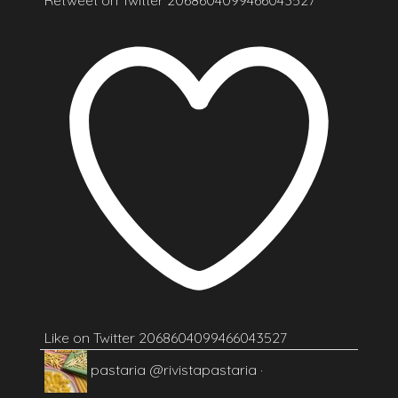
Like on Twitter 2068604099466043527
pastaria
@rivistapastaria
·