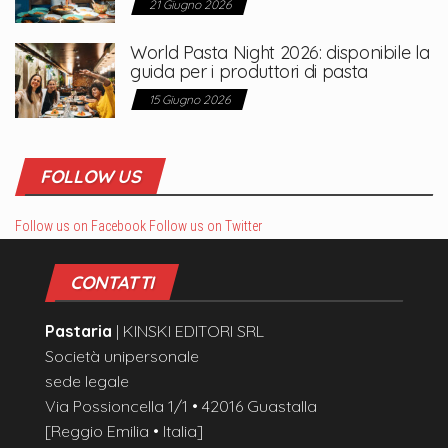
21 Giugno 2026
World Pasta Night 2026: disponibile la
guida per i produttori di pasta
15 Giugno 2026
FOLLOW US
Follow us on Facebook
Follow us on Twitter
CONTATTI
Pastaria
| KINSKI EDITORI SRL
Società unipersonale
sede legale
Via Possioncella 1/1 • 42016 Guastalla
[Reggio Emilia • Italia]