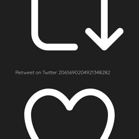
Retweet on Twitter 2065690204921348282