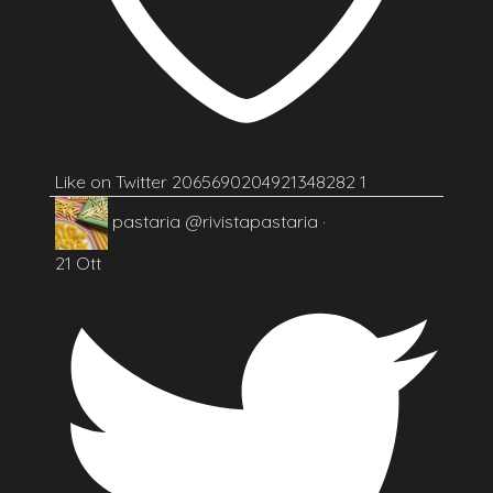
Like on Twitter 2065690204921348282
1
pastaria
@rivistapastaria
·
21 Ott