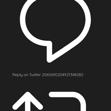
Reply on Twitter 2065690204921348282