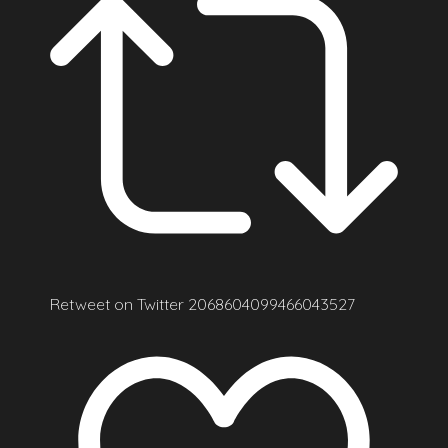
Retweet on Twitter 2068604099466043527