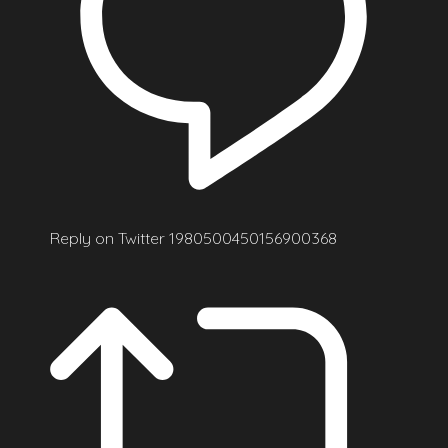
Reply on Twitter 1980500450156900368