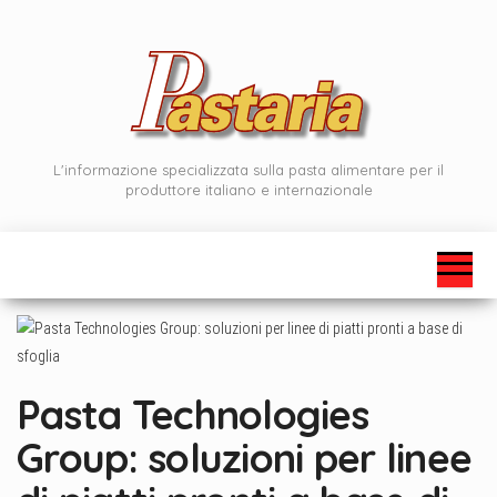
Vai
al
contenuto
L'informazione specializzata sulla pasta alimentare per il
produttore italiano e internazionale
Pasta Technologies
Group: soluzioni per linee