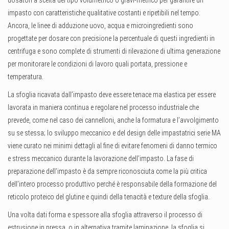
dosatori a scelta del tipo volumetrico o gravi-metrico per garantire un
impasto con caratteristiche qualitative costanti e ripetibili nel tempo.
Ancora, le linee di adduzione uovo, acqua e microingredienti sono
progettate per dosare con precisione la percentuale di questi ingredienti in
centrifuga e sono complete di strumenti di rilevazione di ultima generazione
per monitorare le condizioni di lavoro quali portata, pressione e
temperatura.
La sfoglia ricavata dall’impasto deve essere tenace ma elastica per essere
lavorata in maniera continua e regolare nel processo industriale che
prevede, come nel caso dei cannelloni, anche la formatura e l’avvolgimento
su se stessa; lo sviluppo meccanico e del design delle impastatrici serie MA
viene curato nei minimi dettagli al fine di evitare fenomeni di danno termico
e stress meccanico durante la lavorazione dell’impasto. La fase di
preparazione dell’impasto è da sempre riconosciuta come la più critica
dell’intero processo produttivo perché è responsabile della formazione del
reticolo proteico del glutine e quindi della tenacità e texture della sfoglia.
Una volta dati forma e spessore alla sfoglia attraverso il processo di
estrusione in pressa, o in alternativa tramite laminazione, la sfoglia si