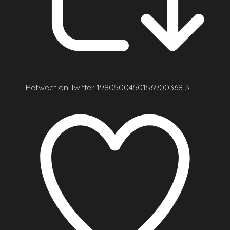
Retweet on Twitter 1980500450156900368
3