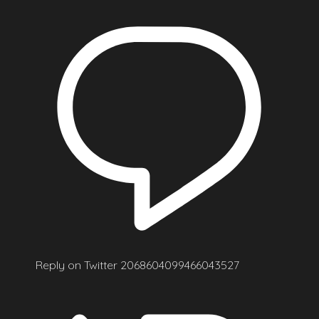
Reply on Twitter 2068604099466043527