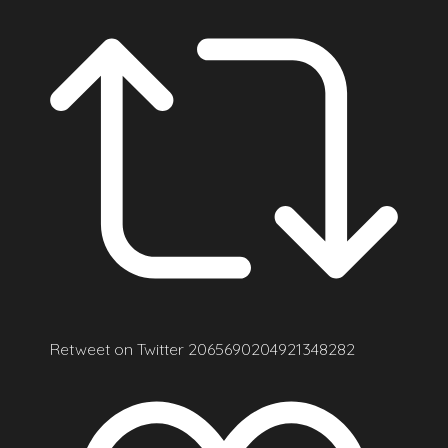
Retweet on Twitter 2065690204921348282