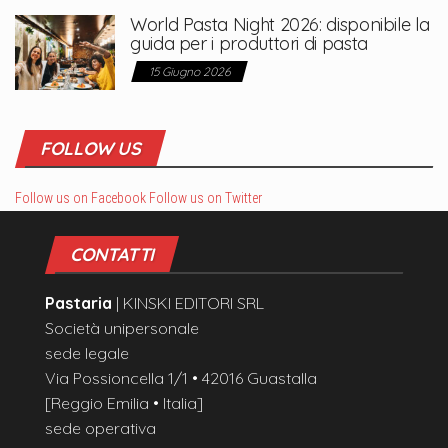
World Pasta Night 2026: disponibile la
guida per i produttori di pasta
15 Giugno 2026
FOLLOW US
Follow us on Facebook
Follow us on Twitter
CONTATTI
Pastaria
| KINSKI EDITORI SRL
Società unipersonale
sede legale
Via Possioncella 1/1 • 42016 Guastalla
[Reggio Emilia • Italia]
sede operativa