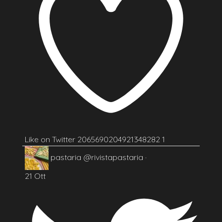
Like on Twitter 2065690204921348282
1
pastaria
@rivistapastaria
·
21 Ott