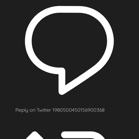
Reply on Twitter 1980500450156900368