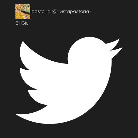
pastaria
@rivistapastaria
·
21 Giu