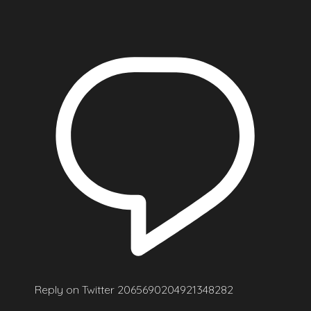
Reply on Twitter 2065690204921348282