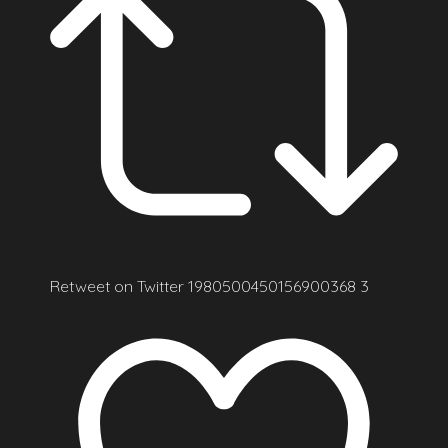
Retweet on Twitter 1980500450156900368
3