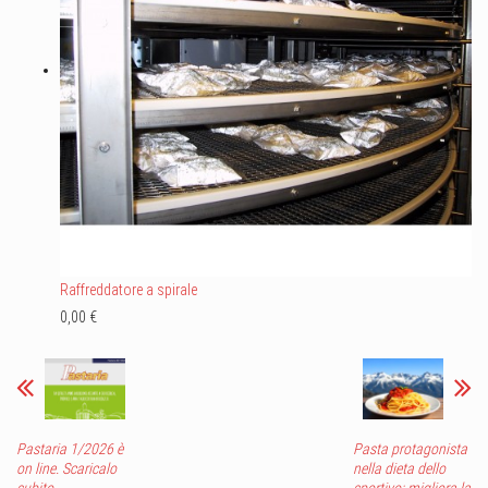
Raffreddatore a spirale
0,00 €
Pastaria 1/2026 è
Pasta protagonista
on line. Scaricalo
nella dieta dello
subito
sportivo: migliora la