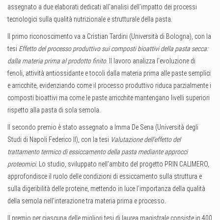
assegnato a due elaborati dedicati all’analisi dell’impatto dei processi
tecnologici sulla qualità nutrizionale e strutturale della pasta.
Il primo riconoscimento va a Cristian Tardini (Università di Bologna), con la
tesi
Effetto del processo produttivo sui composti bioattivi della pasta secca:
dalla materia prima al prodotto finito
. Il lavoro analizza l’evoluzione di
fenoli, attività antiossidante e tocoli dalla materia prima alle paste semplici
e arricchite, evidenziando come il processo produttivo riduca parzialmente i
composti bioattivi ma come le paste arricchite mantengano livelli superiori
rispetto alla pasta di sola semola.
Il secondo premio è stato assegnato a Imma De Sena (Università degli
Studi di Napoli Federico II), con la tesi
Valutazione dell’effetto del
trattamento termico di essiccamento della pasta mediante approcci
proteomici
. Lo studio, sviluppato nell’ambito del progetto PRIN CALIMERO,
approfondisce il ruolo delle condizioni di essiccamento sulla struttura e
sulla digeribilità delle proteine, mettendo in luce l’importanza della qualità
della semola nell’interazione tra materia prima e processo.
Il premio per ciascuna delle migliori tesi di laurea magistrale consiste in 400