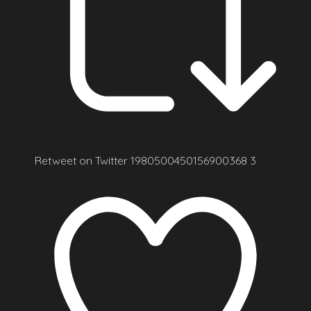
Retweet on Twitter 1980500450156900368
3