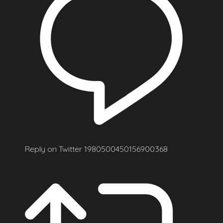
Reply on Twitter 1980500450156900368