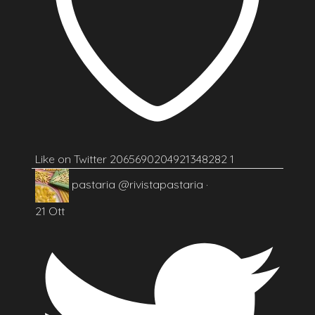
Like on Twitter 2065690204921348282
1
pastaria
@rivistapastaria
·
21 Ott