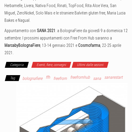
Herbamelle, Livera, Nativa Food, Rinati, TopFood, Rita Aloe Vera, San
Miguel, ZeroNickel, Solo Mais e le straniere Balviten gluten free, Maria Lucia
Bakes e Nagual.
Appuntamento con
SANA 2021
: a BolognaFiere da giovedì 9 a domenica 12
settembre.
I prossimi appuntamenti con Free From Hub saranno a
MarcabyBolognaFiere
, 13-14 gennaio 2021 e
Cosmofarma
, 22-25 aprile
2021.
Categoria
Eventi, fiere, convegni
Ultimi dalle sezioni
ffh
freefromhub
sanarestart
Tag
bolognafiere
freefrom
sana