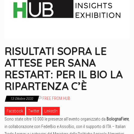
RISULTATI SOPRA LE
ATTESE PER SANA
RESTART: PER IL BIO LA
RIPARTENZA C’È
Di
FREE FROM HUB
13 Ottobre 2020
Facebook
Twitter
LinkedIn
Sono state oltre 10.000 le presenze all’evento organizzato da
BolognaFiere
,
in collaborazione con FederBio e AssoBio, con il supporto di ITA – Italian