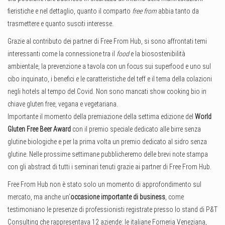
fieristiche e nel dettaglio, quanto il comparto
free from
abbia tanto da
trasmettere e quanto susciti interesse.
Grazie al contributo dei partner di Free From Hub, si sono affrontati temi
interessanti come la connessione tra il
food
e la biosostenibilità
ambientale, la prevenzione a tavola con un focus sui superfood e uno sul
cibo inquinato, i benefici e le caratteristiche del teff e il tema della colazioni
negli hotels al tempo del Covid. Non sono mancati show cooking bio in
chiave gluten free, vegana e vegetariana.
Importante il momento della premiazione della settima edizione del
World
Gluten Free Beer Award
con il premio speciale dedicato alle birre senza
glutine biologiche e per la prima volta un premio dedicato al sidro senza
glutine.
Nelle prossime settimane pubblicheremo delle brevi note stampa
con gli abstract di tutti i seminari tenuti grazie ai partner di Free From Hub.
Free From Hub non è stato solo un momento di approfondimento sul
mercato, ma anche un’
occasione importante di business
, come
testimoniano le presenze di professionisti registrate presso lo stand di P&T
Consulting che rappresentava 12 aziende: le italiane Forneria Veneziana,