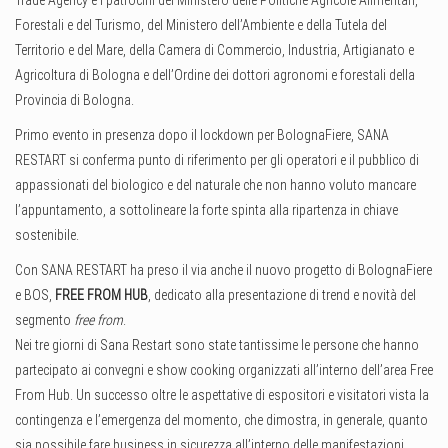
Trade Agency e i patrocini del Ministero delle Politiche Agricole Alimentari,
Forestali e del Turismo, del Ministero dell’Ambiente e della Tutela del
Territorio e del Mare, della Camera di Commercio, Industria, Artigianato e
Agricoltura di Bologna e dell’Ordine dei dottori agronomi e forestali della
Provincia di Bologna.
Primo evento in presenza dopo il lockdown per BolognaFiere, SANA
RESTART si conferma punto di riferimento per gli operatori e il pubblico di
appassionati del biologico e del naturale che non hanno voluto mancare
l’appuntamento, a sottolineare la forte spinta alla ripartenza in chiave
sostenibile.
Con SANA RESTART ha preso il via anche il nuovo progetto di BolognaFiere
e BOS,
FREE FROM HUB
, dedicato alla presentazione di trend e novità del
segmento
free from
.
Nei tre giorni di Sana Restart sono state tantissime le persone che hanno
partecipato ai convegni e show cooking organizzati all’interno dell’area Free
From Hub. Un successo oltre le aspettative di espositori e visitatori vista la
contingenza e l’emergenza del momento, che dimostra, in generale, quanto
sia possibile fare business in sicurezza all’interno delle manifestazioni