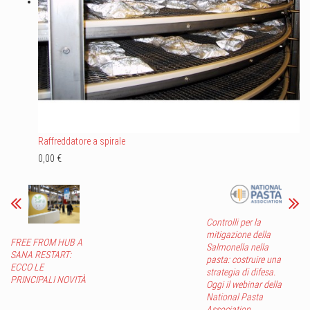
Raffreddatore a spirale
0,00 €
Controlli per la
mitigazione della
FREE FROM HUB A
Salmonella nella
SANA RESTART:
pasta: costruire una
ECCO LE
strategia di difesa.
PRINCIPALI NOVITÀ
Oggi il webinar della
National Pasta
Association