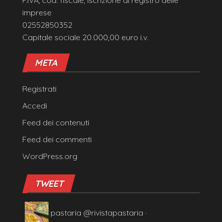
P.IVA, cod. fiscale, iscrizione al registro delle
imprese
02552850352
Capitale sociale 20.000,00 euro i.v.
META
Registrati
Accedi
Feed dei contenuti
Feed dei commenti
WordPress.org
TWEET
pastaria
@rivistapastaria
·