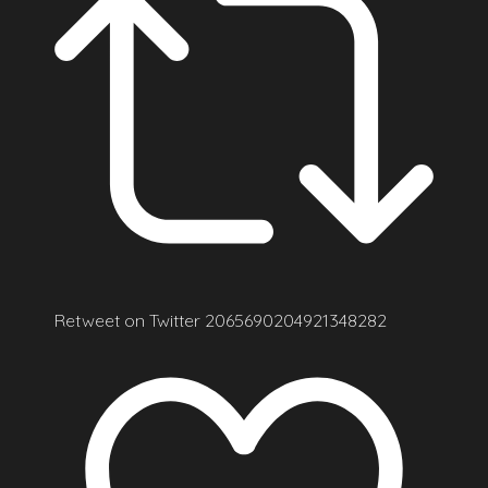
Retweet on Twitter 2065690204921348282