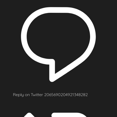
Reply on Twitter 2065690204921348282