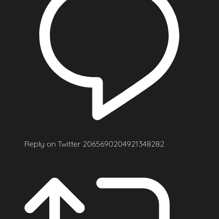
Reply on Twitter 2065690204921348282