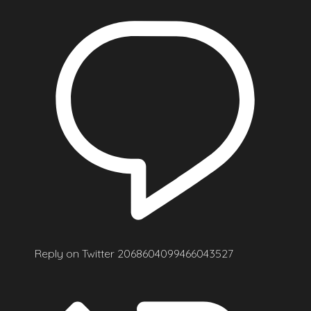
Reply on Twitter 2068604099466043527