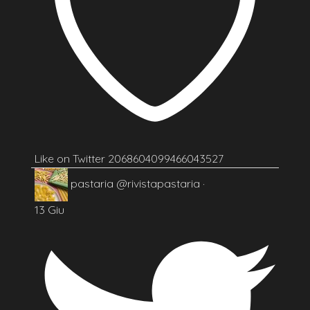
Like on Twitter 2068604099466043527
pastaria
@rivistapastaria
·
13 Giu