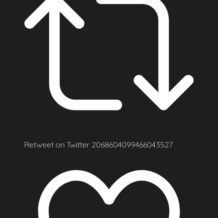
Retweet on Twitter 2068604099466043527