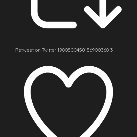
Retweet on Twitter 1980500450156900368
3