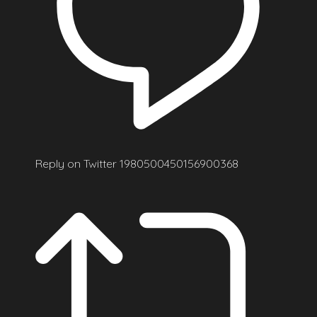
Reply on Twitter 1980500450156900368