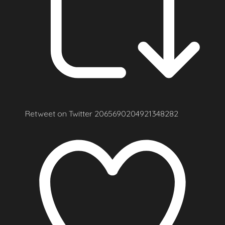
Retweet on Twitter 2065690204921348282