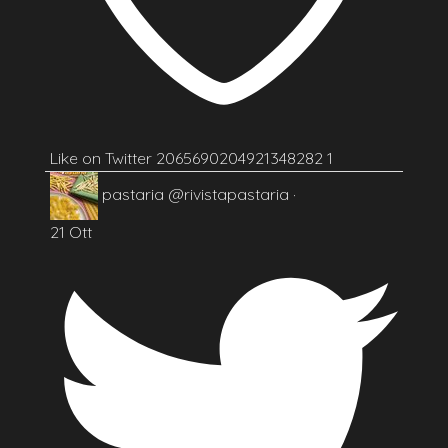
Like on Twitter 2065690204921348282
1
pastaria
@rivistapastaria
·
21 Ott