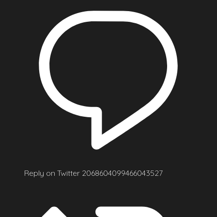
Reply on Twitter 2068604099466043527