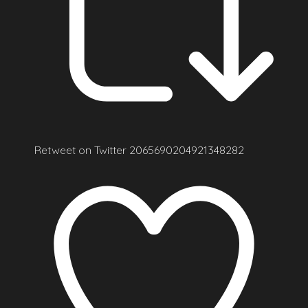
Retweet on Twitter 2065690204921348282