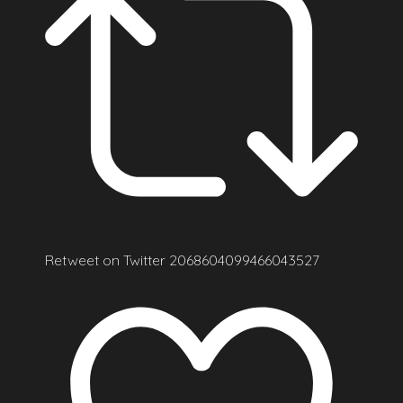
Retweet on Twitter 2068604099466043527