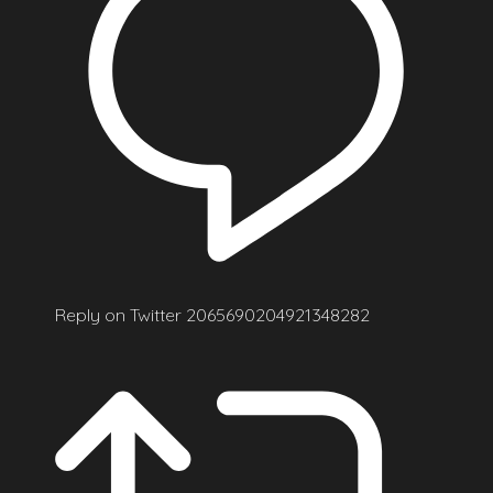
Reply on Twitter 2065690204921348282