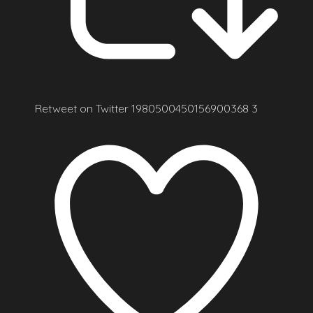
Retweet on Twitter 1980500450156900368
3