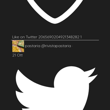
Like on Twitter 2065690204921348282
1
pastaria
@rivistapastaria
·
21 Ott