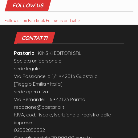
FOLLOW US
Follow us on Facebook
Follow us on Twitter
CONTATTI
Pastaria
| KINSKI EDITORI SRL
Società unipersonale
sede legale
Via Possioncella 1/1 • 42016 Guastalla
[Reggio Emilia • Italia]
sede operativa
Via Bernardelli 16 • 43123 Parma
redazione@pastaria.it
P.IVA, cod. fiscale, iscrizione al registro delle
imprese
02552850352
Capitale sociale 20.000,00 euro i.v.