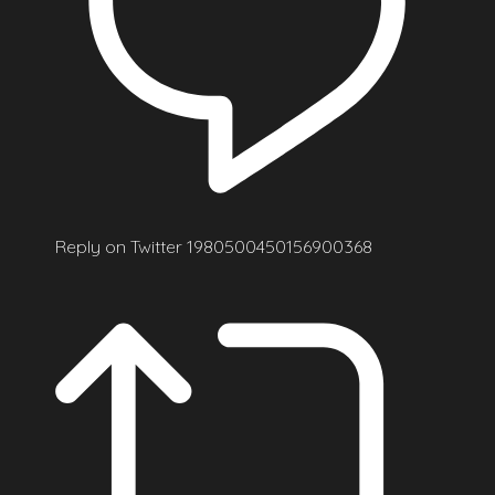
Reply on Twitter 1980500450156900368