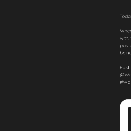
Today
Wher
with,
pasta
being
Post 
@Wor
#Wor