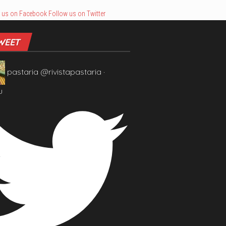
 us on Facebook
Follow us on Twitter
WEET
pastaria
@rivistapastaria
·
u