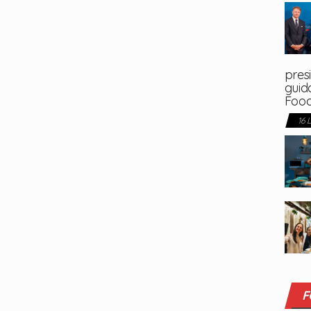
presi
guida
Foo
16 
F