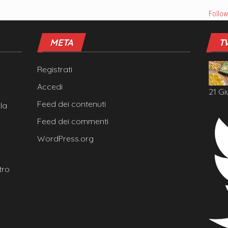
Follow
META
T
Registrati
Accedi
21 Gi
Feed dei contenuti
la
Feed dei commenti
WordPress.org
tro