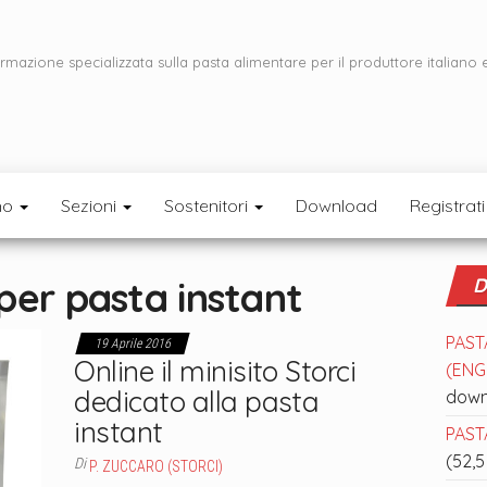
ormazione specializzata sulla pasta alimentare per il produttore italiano 
mo
Sezioni
Sostenitori
Download
Registrati
 per pasta instant
D
PAST
19 Aprile 2016
Online il minisito Storci
(ENGL
dedicato alla pasta
down
instant
PASTA
(52,5
Di
P. ZUCCARO (STORCI)