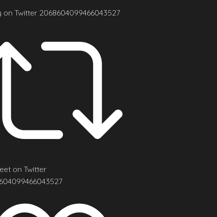
y on Twitter 2068604099466043527
et on Twitter
604099466043527