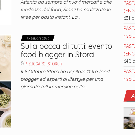
Attenta da sempre ai nuovi mercati e alle
PAST
tendenze del food, Storci ha realizzato le
(ENGL
linee per pasta instant. La…
631 
PAST
risol
19 Ottobre 2015
Sulla bocca di tutti: evento
PAST
food blogger in Storci
(ENGL
640 
Di
P. ZUCCARO (STORCI)
PAST
Il 9 Ottobre Storci ha ospitato 11 tra food
risol
blogger ed esperti di lifestyle per una
giornata full immersion nella…
A