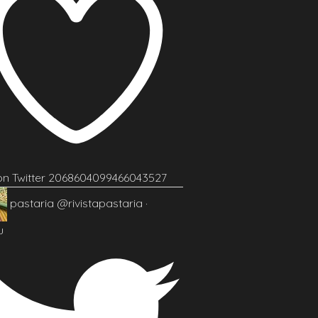
 on Twitter 2068604099466043527
pastaria
@rivistapastaria
·
u