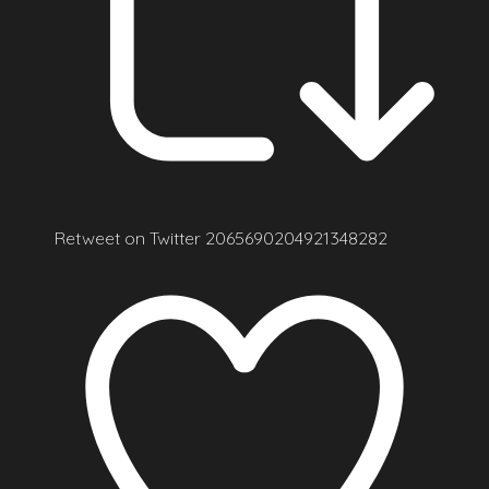
Retweet on Twitter 2065690204921348282