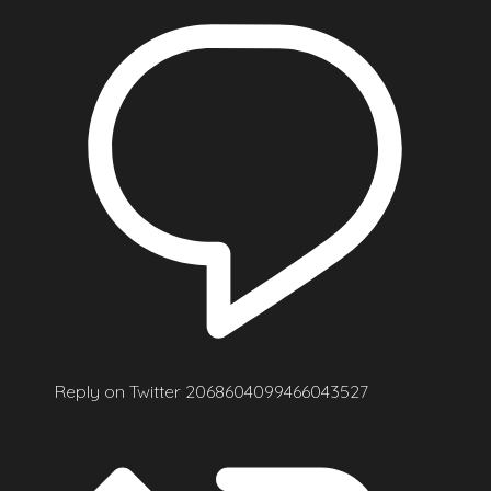
Reply on Twitter 2068604099466043527