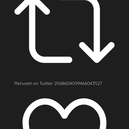
Retweet on Twitter 2068604099466043527