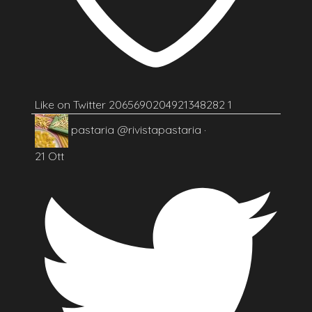
Like on Twitter 2065690204921348282
1
pastaria
@rivistapastaria
·
21 Ott