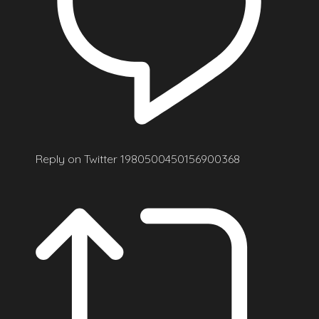
Reply on Twitter 1980500450156900368