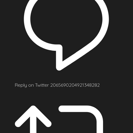
Reply on Twitter 2065690204921348282