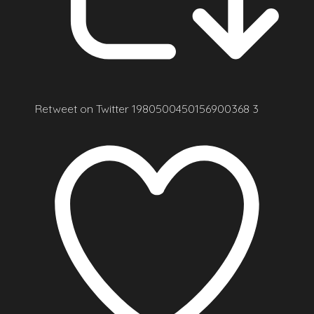
Retweet on Twitter 1980500450156900368
3