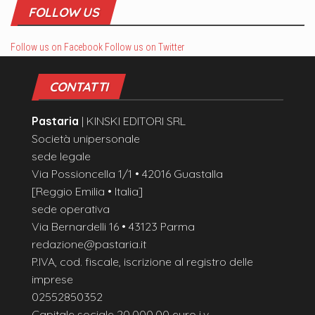
FOLLOW US
Follow us on Facebook
Follow us on Twitter
CONTATTI
Pastaria
| KINSKI EDITORI SRL
Società unipersonale
sede legale
Via Possioncella 1/1 • 42016 Guastalla
[Reggio Emilia • Italia]
sede operativa
Via Bernardelli 16 • 43123 Parma
redazione@pastaria.it
P.IVA, cod. fiscale, iscrizione al registro delle
imprese
02552850352
Capitale sociale 20.000,00 euro i.v.