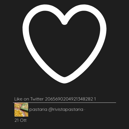
Like on Twitter 2065690204921348282
1
pastaria
@rivistapastaria
·
21 Ott