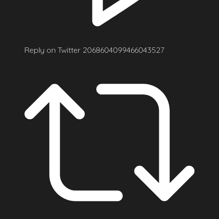
Reply on Twitter 2068604099466043527