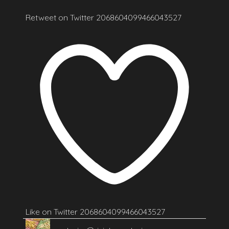
Retweet on Twitter 2068604099466043527
Like on Twitter 2068604099466043527