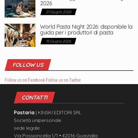
2026
21 Giugno 2026
World Pasta Night 2026: disponibile la
guida per i produttori di pasta
15 Giugno 2026
FOLLOW US
Follow us on Facebook
Follow us on Twitter
CONTATTI
Pastaria
| KINSKI EDITORI SRL
Società unipersonale
sede legale
Via Possioncella 1/1 • 42016 Guastalla