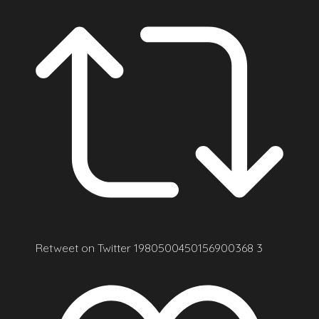
Retweet on Twitter 1980500450156900368
3