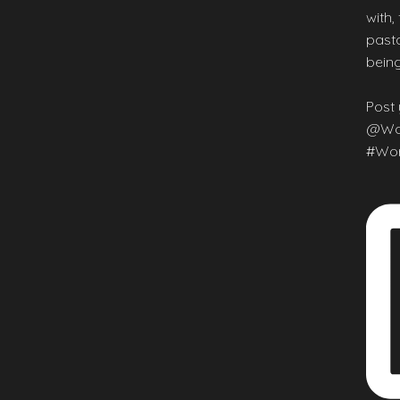
with,
pasta
being
Post 
@Wor
#Wor