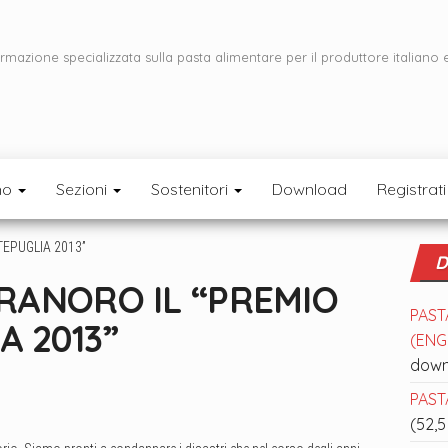
ormazione specializzata sulla pasta alimentare per il produttore italiano 
mo
Sezioni
Sostenitori
Download
Registrati
D
GRANORO IL “PREMIO
PAST
A 2013”
(ENGL
down
PASTA
(52,5