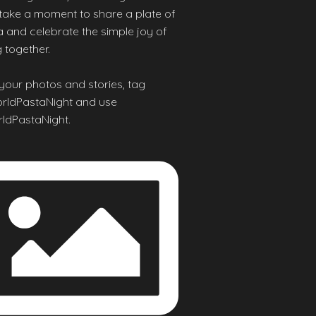
 take a moment to share a plate of
 and celebrate the simple joy of
 together.
your photos and stories, tag
ldPastaNight and use
ldPastaNight.