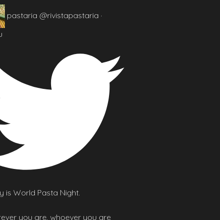
pastaria
@rivistapastaria
·
u
 is World Pasta Night.
ever you are, whoever you are