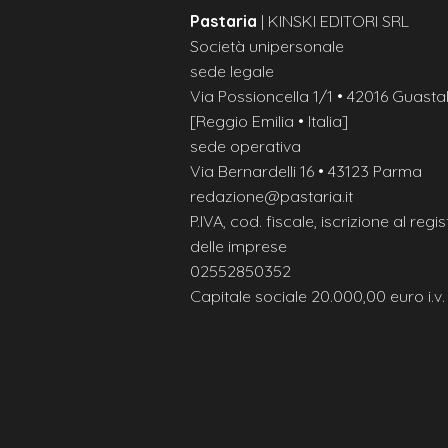
Pastaria
| KINSKI EDITORI SRL
Società unipersonale
sede legale
Via Possioncella 1/1 • 42016 Guastal
[Reggio Emilia • Italia]
sede operativa
Via Bernardelli 16 • 43123 Parma
redazione@pastaria.it
P.IVA, cod. fiscale, iscrizione al regis
delle imprese
02552850352
Capitale sociale 20.000,00 euro i.v.