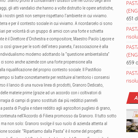
torio. Siamo pronti a condannare i disastri che nel corso degli anni
PAST
gi, gli atti vandalici che hanno a volte distrutto le opere artistiche,
(ENGL
à i nostri gesti non sempre rispettano l’ambiente in cui viviamo.
651 
rra e per il contesto sociale in cui viviamo. A ricordarcelo ci sono
PAST
ri per volontà di un gruppo di amici con una forte e schietta
risol
dente è il Direttore d’Orchestra e compositore, Maestro Paolo Lepore e
così grave per le sorti dell’intero pianeta, l’associazione è alla
PAST
no l’individualismo moderno adottando la “questione ambientalista”
(ENGL
 ci sono anche aziende con una forte propensione alla
659 
la riqualificazione del proprio contesto sociale. Il Pastificio
PAST
mpo si batte concretamente per restituire al territorio i consensi
risol
so il lancio di una nuova linea di prodotti, Granoro Dedicato,
 delle materie prime (grazie ad un accordo con i coltivatori di
A
gia di campi di grano sostituiti dai più redditizi pannelli
la pasta di Puglia e ridare reddito agli agricoltori pugliesi di grano,
 contenuta nell’Accordo di Filiera promosso da Granoro. Il tutto sotto
, ma non solo: Granoro svolge il suo ruolo di azienda attenta al
cazione sociale: “Ripartiamo dalla Pasta” è il nome del progetto