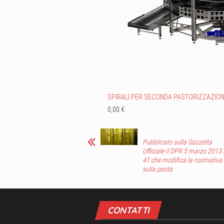
SPIRALI PER SECONDA PASTORIZZAZIO
0,00 €
Pubblicato sulla Gazzetta
Ufficiale il DPR 5 marzo 2013 
41 che modifica la normativa
sulla pasta
CONTATTI