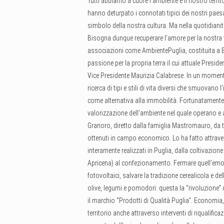
Tutti abbiamo a cuore l’ambiente e il nostro terri
hanno deturpato i connotati tipici dei nostri paesag
simbolo della nostra cultura. Ma nella quotidianit
Bisogna dunque recuperare l’amore per la nostra te
associazioni come AmbientePuglia, costituita a Ba
passione per la propria terra il cui attuale Presi
Vice Presidente Maurizia Calabrese. In un momento 
ricerca di tipi e stili di vita diversi che smuova
come alternativa alla immobilità. Fortunatamente
valorizzazione dell’ambiente nel quale operano e al
Granoro, diretto dalla famiglia Mastromauro, da te
ottenuti in campo economico. Lo ha fatto attraver
interamente realizzati in Puglia, dalla coltivazione
Apricena) al confezionamento. Fermare quell’emorra
fotovoltaici, salvare la tradizione cerealicola e del
olive, legumi e pomodori: questa la “rivoluzione”
il marchio “Prodotti di Qualità Puglia”. Economia
territorio anche attraverso interventi di riqualifi