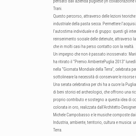
pensato dall’azienda pugliese (in collaborazione c
Trani.
Questo percorso, attraverso delle lezioni teorich
industriale della pasta secca. Permettere l’acqui
l’autostima individuale e di gruppo: questi gli inte
reinserimento sociale delle detenute, attraverso l
che in molti casi ha perso contatto con la realtà.
Un impegno che non è passato inosservato: Mari
ha ritirato il “Premio AmbientePuglia 2013” lunedì
nella “Giornata Mondiale della Terra”, celebrata per
sottolineare la necessità di conservare le risorse 
Una serata celebrativa per chi ha a cuore la Pugli
di beni storici ed archeologici, che offrono una ri
proprio contributo e sostegno a questa idea di co
colorata in oro, realizzata dall’Architetto-Designe
Michele Campobasso e le musiche composte dai m
Industria, ambiente, territorio, cultura e musica: u
Terra.