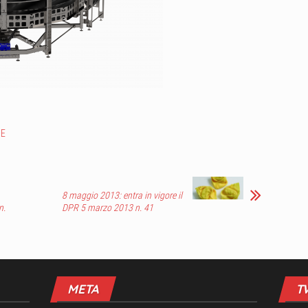
NE
8 maggio 2013: entra in vigore il
n.
DPR 5 marzo 2013 n. 41
META
T