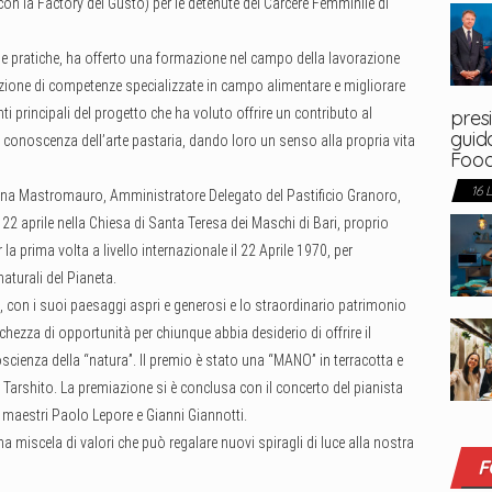
on la Factory del Gusto) per le detenute del Carcere Femminile di
e e pratiche, ha offerto una formazione nel campo della lavorazione
sizione di competenze specializzate in campo alimentare e migliorare
nti principali del progetto che ha voluto offrire un contributo al
presi
guida
a conoscenza dell’arte pastaria, dando loro un senso alla propria vita
Foo
16 
na Mastromauro, Amministratore Delegato del Pastificio Granoro,
 22 aprile nella Chiesa di Santa Teresa dei Maschi di Bari, proprio
 la prima volta a livello internazionale il 22 Aprile 1970, per
naturali del Pianeta.
a, con i suoi paesaggi aspri e generosi e lo straordinario patrimonio
cchezza di opportunità per chiunque abbia desiderio di offrire il
scienza della “natura”. Il premio è stato una “MANO” in terracotta e
r Tarshito. La premiazione si è conclusa con il concerto del pianista
aestri Paolo Lepore e Gianni Giannotti.
na miscela di valori che può regalare nuovi spiragli di luce alla nostra
F