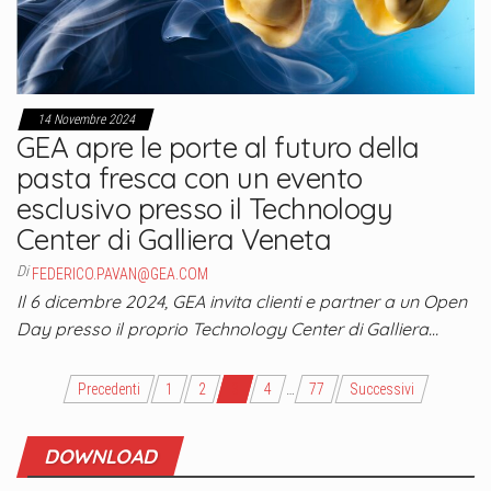
14 Novembre 2024
GEA apre le porte al futuro della
pasta fresca con un evento
esclusivo presso il Technology
Center di Galliera Veneta
Di
FEDERICO.PAVAN@GEA.COM
Il 6 dicembre 2024, GEA invita clienti e partner a un Open
Day presso il proprio Technology Center di Galliera…
Navigazione
Precedenti
1
2
3
4
…
77
Successivi
articoli
DOWNLOAD