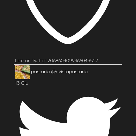
Like on Twitter 2068604099466043527
pastaria
@rivistapastaria
·
13 Giu