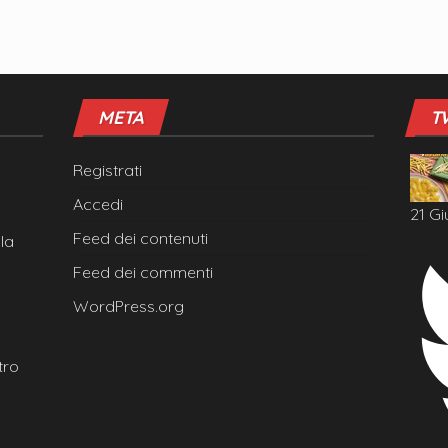
META
T
Registrati
Accedi
21 Gi
Feed dei contenuti
la
Feed dei commenti
WordPress.org
tro