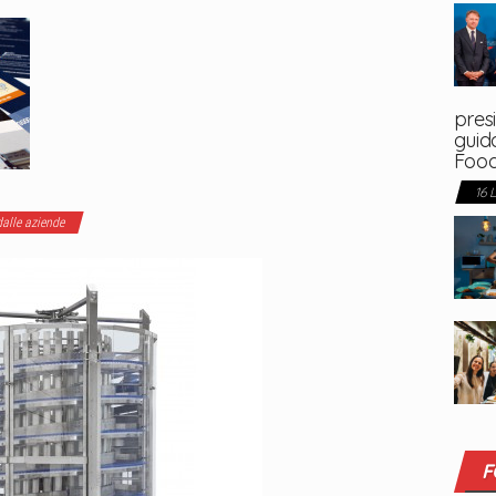
presi
guida
Foo
16 
alle aziende
F