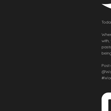
Today
Wher
with,
pasta
being
Post 
@Wor
#Wor