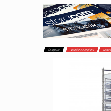
Categoria
Macchine e impianti
News d