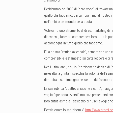
… e sono 5!
Decidemmo nel 2003 di “darci voce”, di trovare un
quello che facciamo, dei cambiamenti al nostro in
nell’ambito del mondo della pasta.
Volevamo uno strumento di direct marketing dinamic
dipendenti, facendo comprendere loro tutta la pa
accompagna in tutto quello che facciamo.
E’ la nostra “vetrina aziendale”, sempre con una 
comprensibile, è stampato su carta leggera e di fa
Negli ultimi anni, poi, lo Storcicom ha deciso di “r
ne esalta la grinta, rispecchia la volontà dell’azie
dimostra il suo impegno nei settori del fresco e dei
La sua rubrica “quattro chiacchiere con…”, inaugu
voglia “spersonalizzarsi”, ma anzi presentarsi co
loro entusiasmo e il desiderio di riuscire voglio
Per visionare lo storcicom V:
http://www.storci.