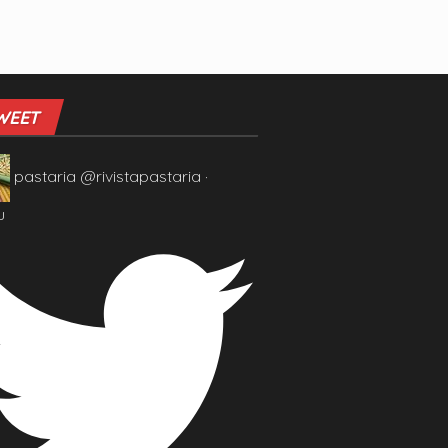
WEET
pastaria
@rivistapastaria
·
u