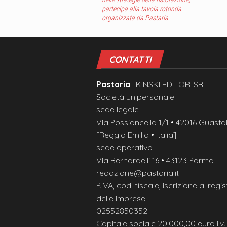
partecipa alla tavola rotonda
organizzata da Pastaria
CONTATTI
Pastaria
| KINSKI EDITORI SRL
Società unipersonale
sede legale
Via Possioncella 1/1 • 42016 Guastal
[Reggio Emilia • Italia]
sede operativa
Via Bernardelli 16 • 43123 Parma
redazione@pastaria.it
P.IVA, cod. fiscale, iscrizione al regis
delle imprese
02552850352
Capitale sociale 20.000,00 euro i.v.