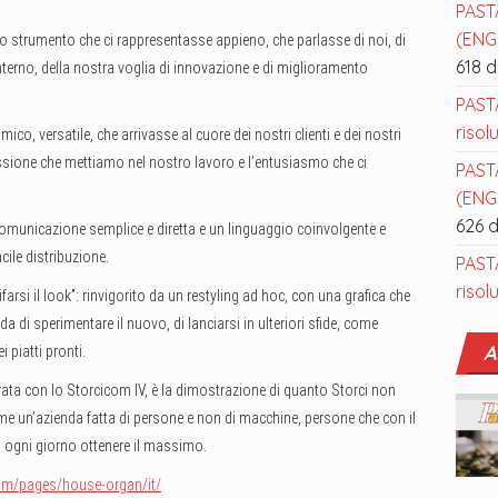
PAST
(ENGL
o strumento che ci rappresentasse appieno, che parlasse di noi, di
618 
terno, della nostra voglia di innovazione e di miglioramento
PAST
risol
o, versatile, che arrivasse al cuore dei nostri clienti e dei nostri
ssione che mettiamo nel nostro lavoro e l’entusiasmo che ci
PAST
(ENGL
626 
comunicazione semplice e diretta e un linguaggio coinvolgente e
cile distribuzione.
PAST
risol
ifarsi il look”: rinvigorito da un restyling ad hoc, con una grafica che
nda di sperimentare il nuovo, di lanciarsi in ulteriori sfide, come
A
 piatti pronti.
rata con lo Storcicom IV, è la dimostrazione di quanto Storci non
me un’azienda fatta di persone e non di macchine, persone che con il
no ogni giorno ottenere il massimo.
com/pages/house-organ/it/