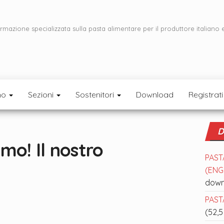
ormazione specializzata sulla pasta alimentare per il produttore italiano 
mo
Sezioni
Sostenitori
Download
Registrati
D
mo! Il nostro
PAST
(ENGL
down
PASTA
(52,5