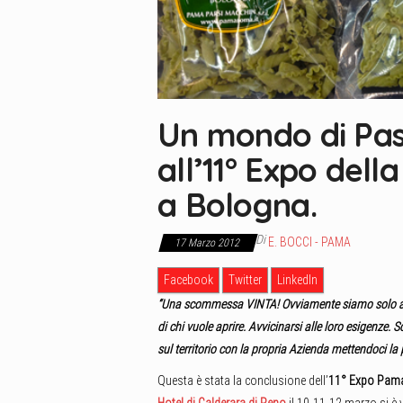
Un mondo di Pas
all’11° Expo del
a Bologna.
Di
E. BOCCI - PAMA
17 Marzo 2012
Facebook
Twitter
LinkedIn
“Una scommessa VINTA! Ovviamente siamo solo agli i
di chi vuole aprire. Avvicinarsi alle loro esigenze. S
sul territorio con la propria Azienda mettendoci la 
Questa è stata la conclusione dell’
11° Expo Pam