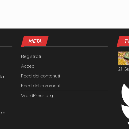
META
T
Registrati
Accedi
21 Gi
Feed dei contenuti
la
Feed dei commenti
WordPress.org
tro