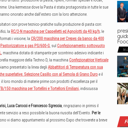
sto di tutto: produzione di pasta, ripieni, formati speciali e locali,
ime. Una kermesse dove la Pasta é stata protagonista in tutte le sue
ci hanno onorato anche dall’estero con la loro attenzione.
sitatori con prove tecnico-pratiche sulla produzione di pasta con:
presi
fici; la
RC/2-N macchina per Cappelletti ed Agnolotti da 40 kg/h
; le
guida
formati i visione; la
CR/200 macchina per Crepes da banco da 400
Foo
o
Pastorizzatore a gas PS/600-G
, sul
Confezionamento sottovuoto
16 
L
, macchina dotata di stampante per scontrino adesivo indicante i
sorella maggiore della Techno D, la macchina
Confezionatrice Verticale
iamo presentato la linea degli
Abbattitori di Temperatura con sua
he superlative.
Selezione Casillo con al Semola di Grano Duro
e il
l loro mondo di materie prime con prodotti d’eccellenza per il
TB/150 macchina per Tortellini e Tortelloni Emiliani,
indiscussa
risi, Luca Carocci e Francesco Sgreccia
, ringraziano in primis il
nte servizio a reso possibile la buona riuscita dell’Evento.
Per le
gono vi diamo appuntamento al prossimo Expo che troverete a breve
F