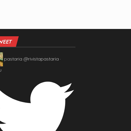
WEET
pastaria
@rivistapastaria
·
u