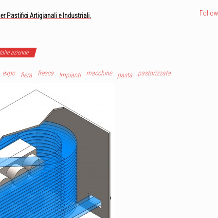
Follow
astifici Artigianali e Industriali.
alle aziende
expo
fresca
macchine
pastorizzata
fiera
Impianti
pasta