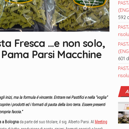
PAST
(ENGL
592 
PAST
risol
ta Fresca …e non solo,
PAST
la Pama Parsi Macchine
(ENGL
601 
PAST
risol
A
nizi, ma la formula é vincente. Entrare nei Pastifici e nella “voglia”
coprire i prodotti ed i formati di pasta della loro terra. Essere presenti
propria faccia.”
a a Bologna
da parte del suo titolare, il sig. Alberto Parsi. Al
Meeting