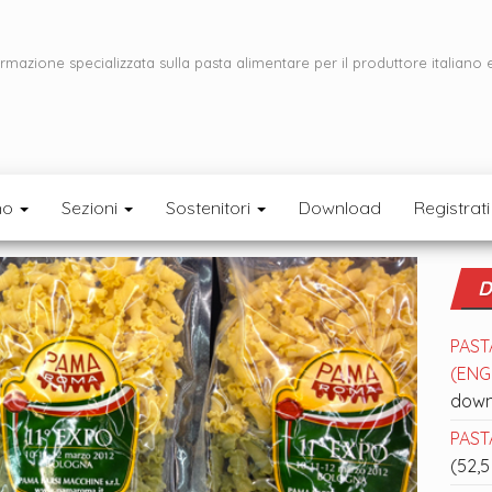
ormazione specializzata sulla pasta alimentare per il produttore italiano 
mo
Sezioni
Sostenitori
Download
Registrati
D
PAST
(ENGL
down
PASTA
(52,5