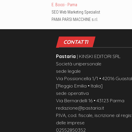
E. Bocci - Pama
SEO Web Marketing Specialist
PAMA PARSI MACCHINE s.r.l.
CONTATTI
Pastaria
| KINSKI EDITORI SRL
Società unipersonale
sede legale
Via Possioncella 1/1 • 42016 Guastal
[Reggio Emilia • Italia]
sede operativa
Via Bernardelli 16 • 43123 Parma
redazione@pastaria.it
P.IVA, cod. fiscale, iscrizione al regis
delle imprese
02552850352