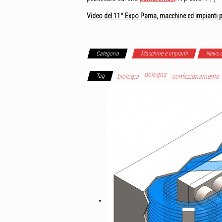
Video del 11° Expo Pama, macchine ed impianti per P
Categoria
Macchine e impianti
News d
bologna
Tag
biologia
confezionamento