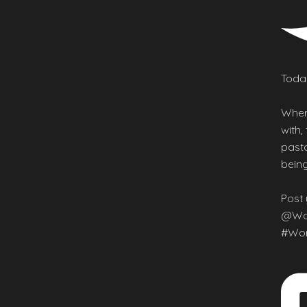
Today
Wher
with,
pasta
being
Post 
@Wor
#Wor