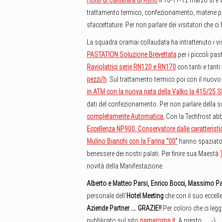
Hotel di Calderara di Reno
il 10-11-12 marzo si è vi
trattamento termico, confezionamento, materie pr
sfaccettature. Per non parlare dei visitatori che 
La squadra oramai collaudata ha intrattenuto i vi
PASTATION Soluzione Brevettata
per i piccoli pasti
Raviolatrici serie RN120 e RN170
con tanti e tanti 
pezzi/h
. Sul trattamento termico poi con il nuov
in ATM con la nuova nata della Valko la 415/25 S
dati del confezionamento. Per non parlare della 
completamente Automatica.
Con la Techfrost abb
Eccellenza NP900, Conservatore dalle caratteristic
Mulino Bianchi con la Farina “00”
hanno spaziato i
benessere dei nostri palati. Per finire sua Maestà
novità della Manifestazione.
Alberto e Matteo Parsi, Enrico Bocci, Massimo Pa
personale dell’
Hotel Meeting
che con il suo eccelle
Aziende Partner …. GRAZIE!!
Per coloro che ci leg
pubblicato sul sito
pamaroma.it
. A presto …. ;-)