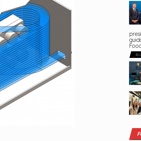
presi
guida
Foo
16 
F