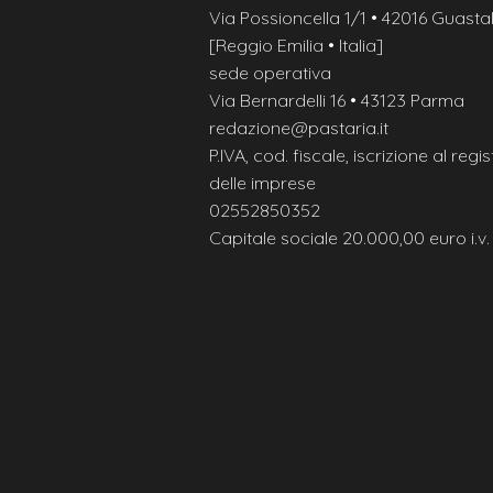
Via Possioncella 1/1 • 42016 Guastal
[Reggio Emilia • Italia]
sede operativa
Via Bernardelli 16 • 43123 Parma
redazione@pastaria.it
P.IVA, cod. fiscale, iscrizione al regis
delle imprese
02552850352
Capitale sociale 20.000,00 euro i.v.