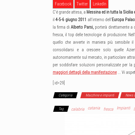
Facebook
Twitter
LinkedIn
C’é grande attesa, a
Messina ed in tutta la Sicilia
il
4-5-6 giugno 2011
all’interno dell’
Europa Palace
la firma di
Alberto Parsi,
porterà direttamente a c
fresca, il top delle tecnologie di produzione. Nel
quello che avverte in maniera più sensibile 
consolidarsi e a crescere solo quelle Azie
autonomamente sul mercato, in particolare attr
per soddisfare soluzioni personalizzate per la 
maggiori dettagli della manifestazione
…. Vi aspe
[ id=29]
Categoria
Macchine e impianti
News d
catania
Impianti
Tag
calabria
fresca
l