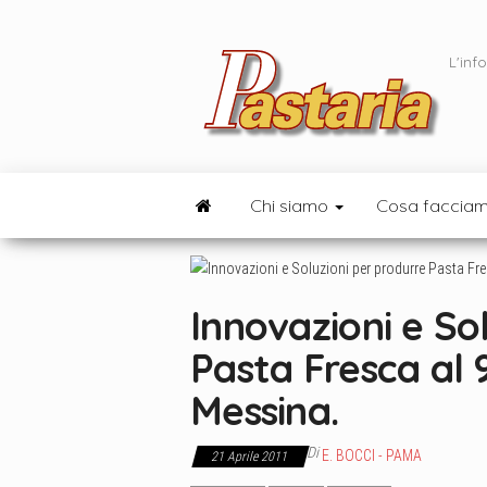
Vai
al
L'inf
contenuto
Chi siamo
Cosa faccia
Innovazioni e So
Pasta Fresca al 
Messina.
Di
E. BOCCI - PAMA
21 Aprile 2011