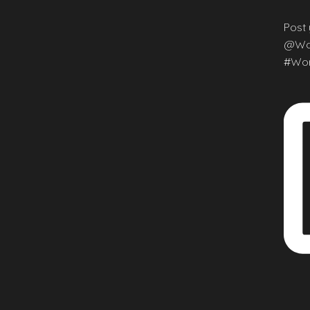
Post 
@Wor
#Wor