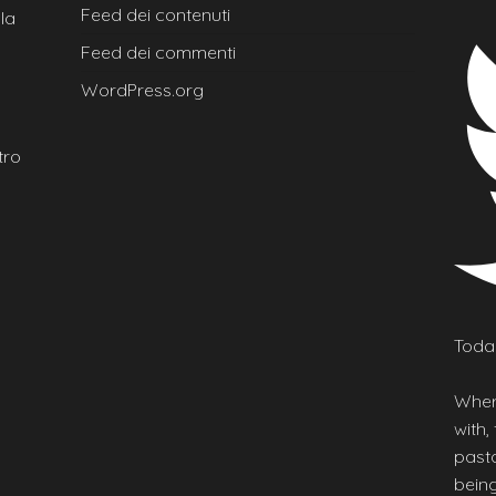
Feed dei contenuti
la
Feed dei commenti
WordPress.org
tro
Today
Wher
with,
pasta
being