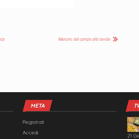
sca
Mancini, dal campo alla tavola
META
T
Registrati
Accedi
21 Gi