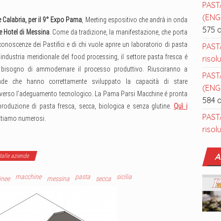
PAST
(ENGL
 e Calabria, per il 9° Expo Pama
, Meeting espositivo che andrà in onda
575 
 Hotel di Messina
. Come da tradizione, la manifestazione, che porta
onoscenze dei Pastifici e di chi vuole aprire un laboratorio di pasta
PAST
l’industria meridionale del food processing, il settore pasta fresca é
risol
il bisogno di ammodernare il processo produttivo. Riusciranno a
PAST
nde che hanno correttamente sviluppato la capacità di stare
(ENGL
averso l’adeguamento tecnologico. La Pama Parsi Macchine é pronta
584 
produzione di pasta fresca, secca, biologica e senza glutine.
Quì i
PAST
ttiamo numerosi.
risol
A
alle aziende
macchine
pasta
sicilia
inee
messina
secca