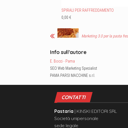
SPIRALI PER RAFFREDDAMENTO
0,00 €
Marketing 3.0 per la pasta fre
Info sull'autore
E. Bocci - Pama
SEO Web Marketing Specialist
PAMA PARSI MACCHINE s.r.l.
CONTATTI
Pastaria
| KINSKI EDITORI SRL
Società unipersonale
sede legale