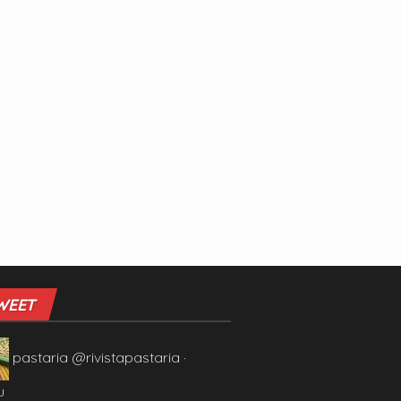
WEET
pastaria
@rivistapastaria
·
u