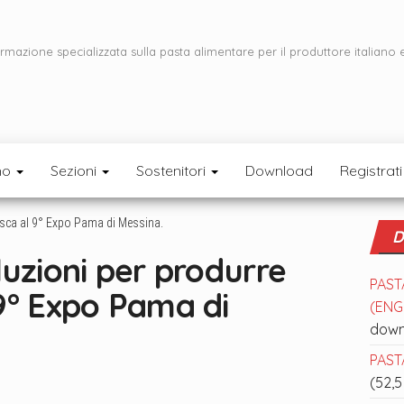
ormazione specializzata sulla pasta alimentare per il produttore italiano 
mo
Sezioni
Sostenitori
Download
Registrati
D
luzioni per produrre
PAST
9° Expo Pama di
(ENGL
down
PASTA
(52,5