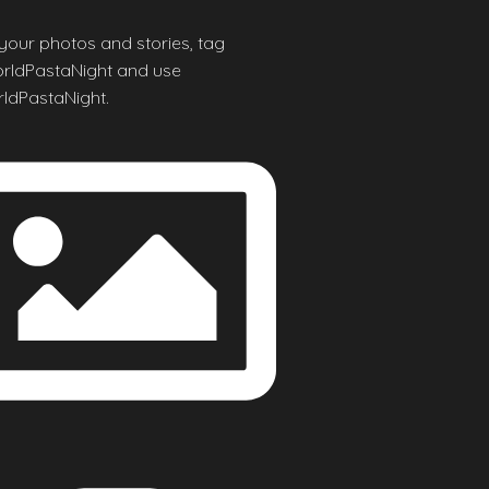
your photos and stories, tag
ldPastaNight and use
ldPastaNight.