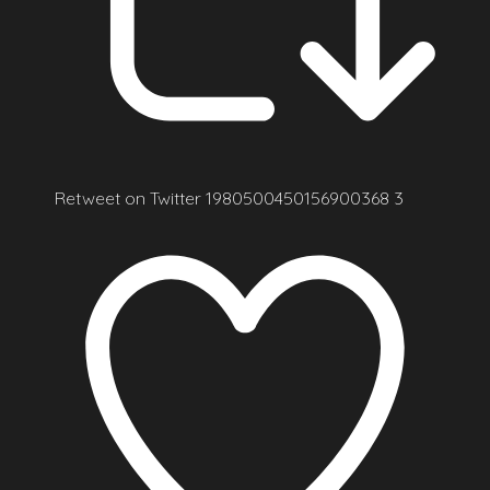
Retweet on Twitter 1980500450156900368
3