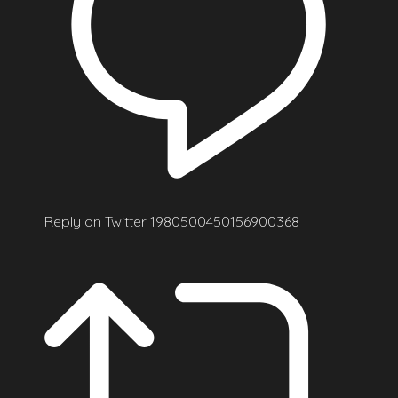
Reply on Twitter 1980500450156900368