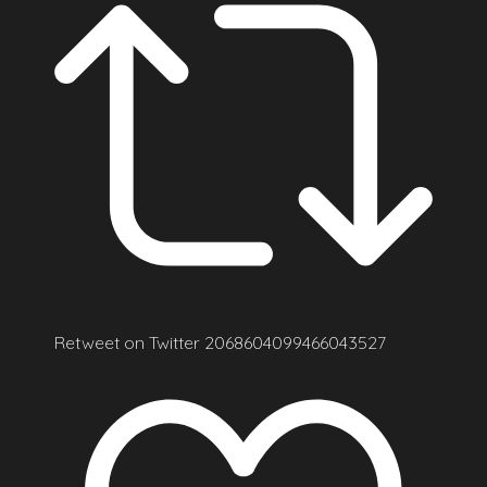
Retweet on Twitter 2068604099466043527