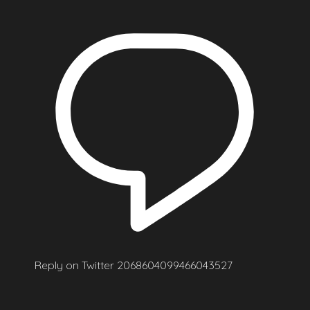
Reply on Twitter 2068604099466043527