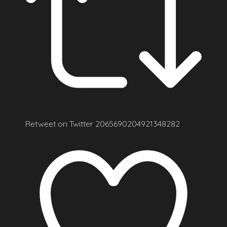
Retweet on Twitter 2065690204921348282