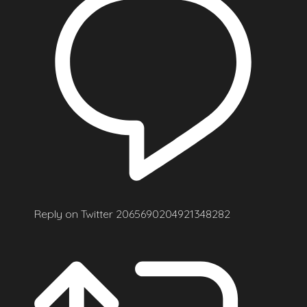
Reply on Twitter 2065690204921348282