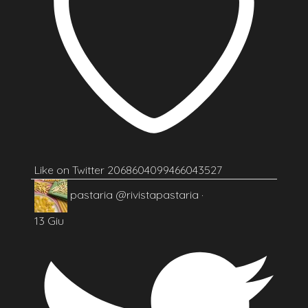
Like on Twitter 2068604099466043527
pastaria
@rivistapastaria
·
13 Giu