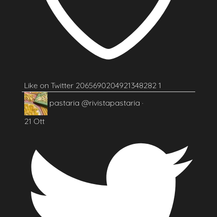
Like on Twitter 2065690204921348282
1
pastaria
@rivistapastaria
·
21 Ott