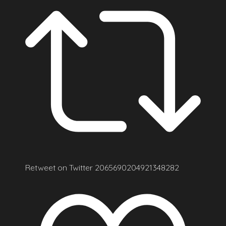
Retweet on Twitter 2065690204921348282