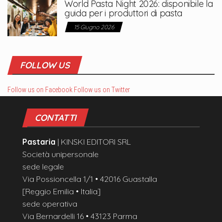
World Pasta Night 2026: disponibile la
guida per i produttori di pasta
15 Giugno 2026
FOLLOW US
Follow us on Facebook
Follow us on Twitter
CONTATTI
Pastaria
| KINSKI EDITORI SRL
Società unipersonale
sede legale
Via Possioncella 1/1 • 42016 Guastalla
[Reggio Emilia • Italia]
sede operativa
Via Bernardelli 16 • 43123 Parma