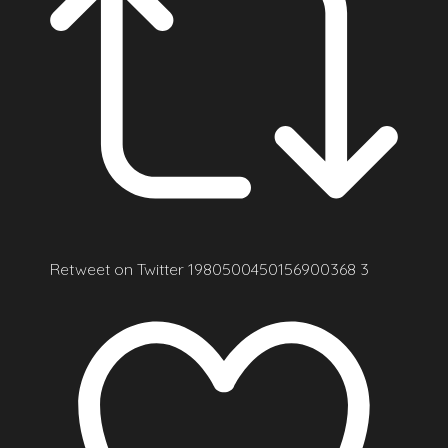
Retweet on Twitter 1980500450156900368
3