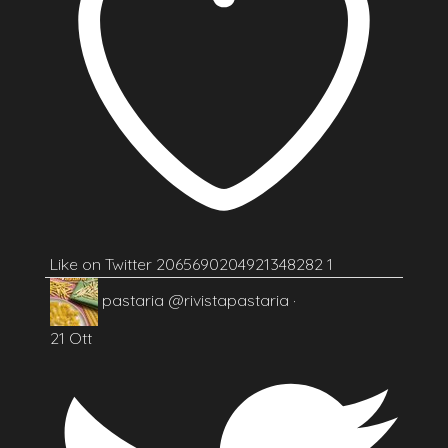
Like on Twitter 2065690204921348282
1
pastaria
@rivistapastaria
·
21 Ott