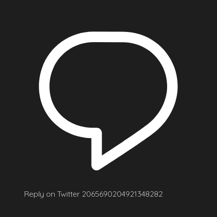
Reply on Twitter 2065690204921348282