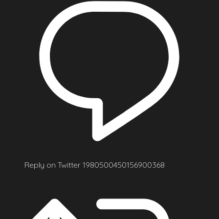
Reply on Twitter 1980500450156900368