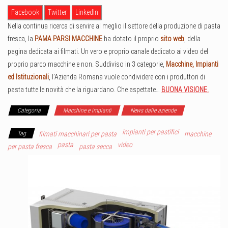
Facebook
Twitter
LinkedIn
Nella continua ricerca di servire al meglio il settore della produzione di pasta
fresca, la
PAMA PARSI MACCHINE
ha dotato il proprio
sito web
, della
pagina dedicata ai filmati. Un vero e proprio canale dedicato ai video del
proprio parco macchine e non. Suddiviso in 3 categorie,
Macchine, Impianti
ed Istituzionali
, l’Azienda Romana vuole condividere con i produttori di
pasta tutte le novità che la riguardano. Che aspettate…
BUONA VISIONE.
Categoria
Macchine e impianti
News dalle aziende
impianti per pastifici
Tag
filmati macchinari per pasta
macchine
pasta
video
per pasta fresca
pasta secca