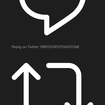
Reply on Twitter 1980500450156900368