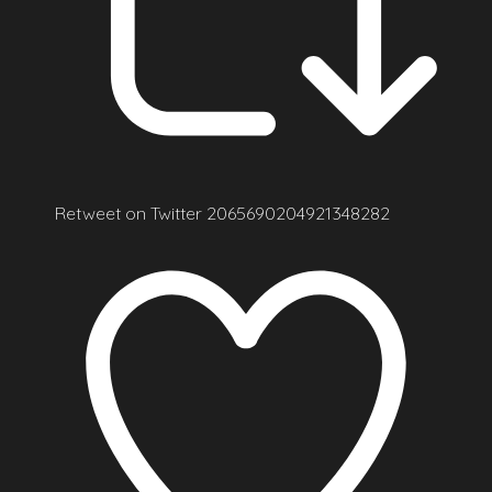
Retweet on Twitter 2065690204921348282