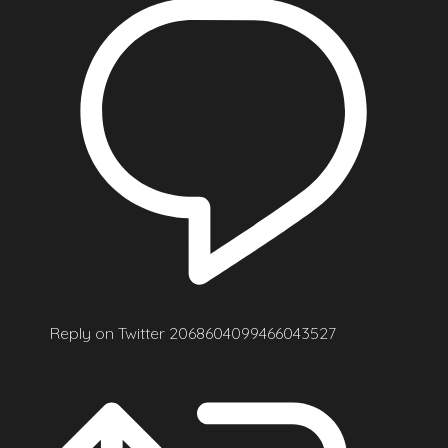
Reply on Twitter 2068604099466043527