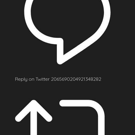
Reply on Twitter 2065690204921348282