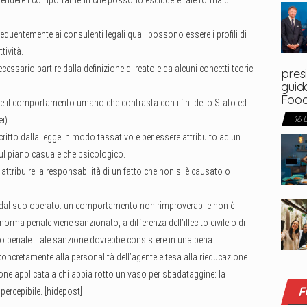
prendere i comportamenti che possono escludere tale forma di
quentemente ai consulenti legali quali possono essere i profili di
tività.
sario partire dalla definizione di reato e da alcuni concetti teorici
presi
guida
Foo
nde il comportamento umano che contrasta con i fini dello Stato ed
16 
i).
ritto dalla legge in modo tassativo e per essere attribuito ad un
sul piano casuale che psicologico.
attribuire la responsabilità di un fatto che non si è causato o
 dal suo operato: un comportamento non rimproverabile non è
rma penale viene sanzionato, a differenza dell’illecito civile o di
 o penale. Tale sanzione dovrebbe consistere in una pena
 concretamente alla personalità dell’agente e tesa alla rieducazione
one applicata a chi abbia rotto un vaso per sbadataggine: la
F
ercepibile. [hidepost]