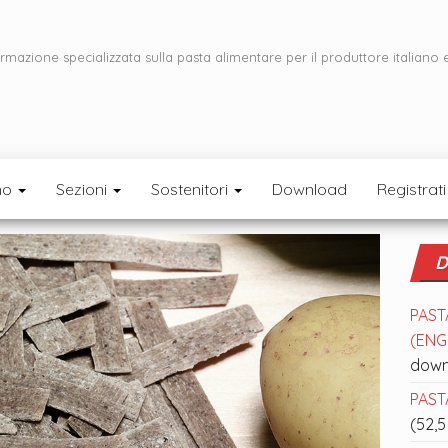
ormazione specializzata sulla pasta alimentare per il produttore italiano 
mo
Sezioni
Sostenitori
Download
Registrati
D
PAST
(ENGL
down
PASTA
(52,5