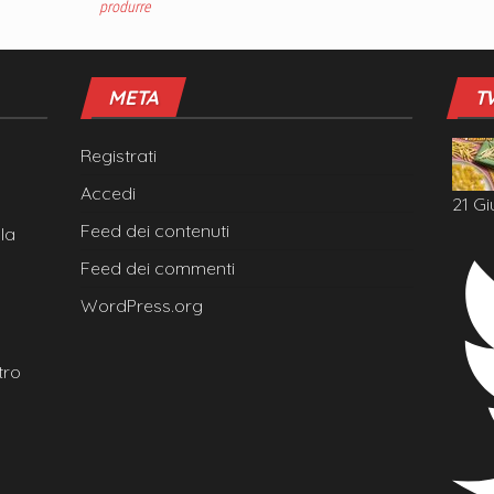
produrre
META
T
Registrati
Accedi
21 Gi
Feed dei contenuti
la
Feed dei commenti
WordPress.org
tro