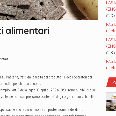
PAST
(ENGL
620 
PAST
i alimentari
risol
PAST
(ENGL
628 
udenza.
PAST
risol
su Pastaria, tratti dalla realtà dei produttori e degli operatori del
A
concetto penalistico di colpa.
sempio l’art. 5 della legge 30 aprile 1962 n. 283, sono punibili sia se
volte, se non sempre, sono contestati dagli organi inquirenti nella
ispensabile anche per chi non è un professionista del diritto,