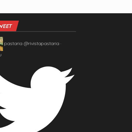
WEET
pastaria
@rivistapastaria
·
u