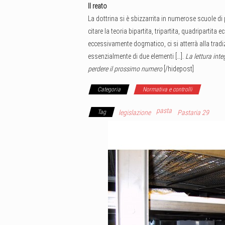
Il reato
La dottrina si è sbizzarrita in numerose scuole di
citare la teoria bipartita, tripartita, quadripartit
eccessivamente dogmatico, ci si atterrà alla tradi
essenzialmente di due elementi […].
La lettura inte
perdere il prossimo numero
[/hidepost]
Categoria
Normativa e controlli
pasta
Tag
legislazione
Pastaria 29