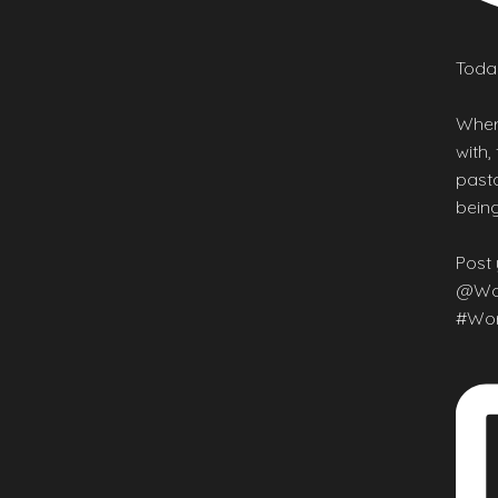
Today
Wher
with,
pasta
being
Post 
@Wor
#Wor