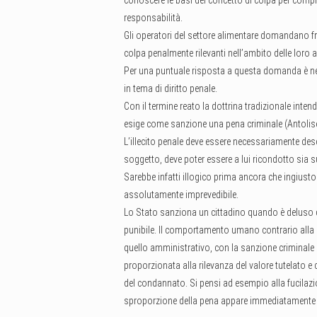
conoscere le basi del concetto di colpa per com
responsabilità.
Gli operatori del settore alimentare domandano fre
colpa penalmente rilevanti nell’ambito delle loro at
Per una puntuale risposta a questa domanda è neces
in tema di diritto penale.
Con il termine reato la dottrina tradizionale inte
esige come sanzione una pena criminale (Antolise
L’illecito penale deve essere necessariamente desc
soggetto, deve poter essere a lui ricondotto sia 
Sarebbe infatti illogico prima ancora che ingiusto 
assolutamente imprevedibile.
Lo Stato sanziona un cittadino quando è deluso
punibile. Il comportamento umano contrario alla no
quello amministrativo, con la sanzione criminale
proporzionata alla rilevanza del valore tutelato e
del condannato. Si pensi ad esempio alla fucilazi
sproporzione della pena appare immediatamente p