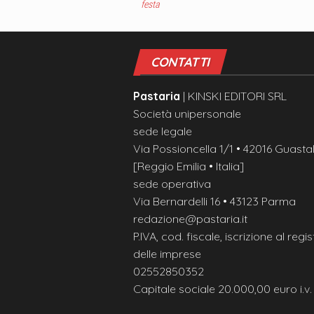
festa
CONTATTI
Pastaria
| KINSKI EDITORI SRL
Società unipersonale
sede legale
Via Possioncella 1/1 • 42016 Guastal
[Reggio Emilia • Italia]
sede operativa
Via Bernardelli 16 • 43123 Parma
redazione@pastaria.it
P.IVA, cod. fiscale, iscrizione al regis
delle imprese
02552850352
Capitale sociale 20.000,00 euro i.v.