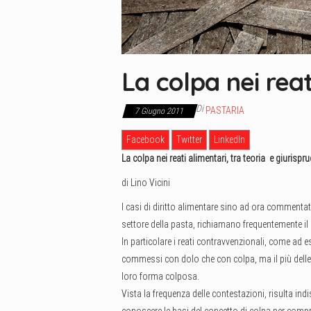
La colpa nei reat
Di
PASTARIA
7 Giugno 2011
Facebook
Twitter
LinkedIn
La colpa nei reati alimentari, tra teoria e giurispr
di Lino Vicini
I casi di diritto alimentare sino ad ora commentati 
settore della pasta, richiamano frequentemente il 
In particolare i reati contravvenzionali, come ad e
commessi con dolo che con colpa, ma il più delle 
loro forma colposa.
Vista la frequenza delle contestazioni, risulta ind