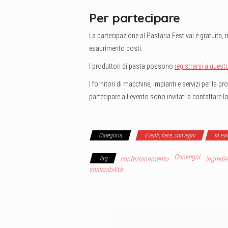
Per partecipare
La partecipazione al Pastaria Festival è gratuita, 
esaurimento posti.
I produttori di pasta possono
registrarsi a quest
I fornitori di macchine, impianti e servizi per la 
partecipare all’evento sono invitati a contattare l
Categoria
Eventi, fiere, convegni
In ev
Convegni
Tag
confezionamento
ingredie
sostenibilità