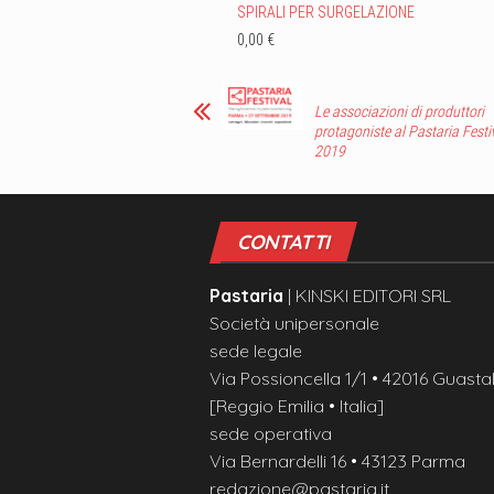
SPIRALI PER SURGELAZIONE
0,00 €
Le associazioni di produttori
protagoniste al Pastaria Festi
2019
CONTATTI
Pastaria
| KINSKI EDITORI SRL
Società unipersonale
sede legale
Via Possioncella 1/1 • 42016 Guastal
[Reggio Emilia • Italia]
sede operativa
Via Bernardelli 16 • 43123 Parma
redazione@pastaria.it