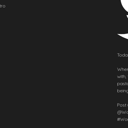
tro
Today
Wher
with,
pasta
being
Post 
@Wor
#Wor