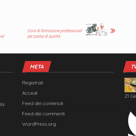
Corsi di formazione professionali
val
per pastai di qualità
META
T
Registrati
Accedi
21 Gi
Feed dei contenuti
la
Feed dei commenti
WordPress.org