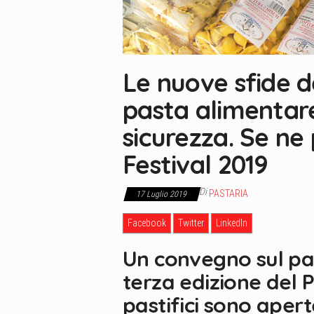
Le nuove sfide d
pasta alimentare:
sicurezza. Se ne 
Festival 2019
Di
PASTARIA
17 Luglio 2019
Facebook
Twitter
LinkedIn
Un convegno sul pa
terza edizione del P
pastifici sono aperte