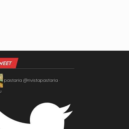
WEET
pastaria
@rivistapastaria
·
u