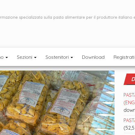
ormazione specializzata sulla pasta alimentare per il produttore italiano 
mo
Sezioni
Sostenitori
Download
Registrati
D
PAST
(ENGL
down
PASTA
(52,5