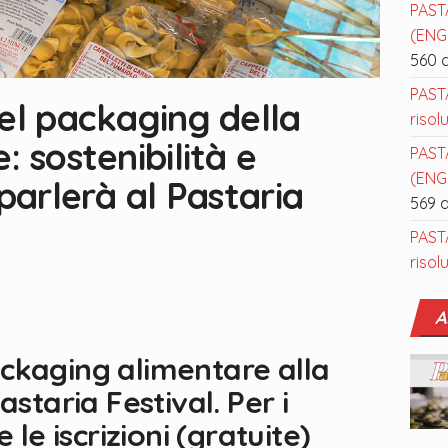
PAST
(ENGL
560 
PAST
el packaging della
risol
 sostenibilità e
PAST
(ENGL
parlerà al Pastaria
569 
PAST
risol
A
ckaging alimentare alla
astaria Festival. Per i
 le iscrizioni (gratuite)