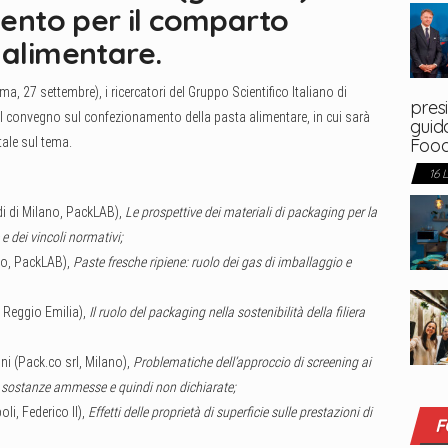
imento per il comparto
 alimentare.
ma, 27 settembre), i ricercatori del Gruppo Scientifico Italiano di
presi
 convegno sul confezionamento della pasta alimentare, in cui sarà
guida
Foo
tale sul tema.
16 
di di Milano, PackLAB),
Le prospettive dei materiali di packaging per la
e dei vincoli normativi;
ano, PackLAB),
Paste fresche ripiene: ruolo dei gas di imballaggio e
i Reggio Emilia),
Il ruolo del packaging nella sostenibilità della filiera
 (Pack.co srl, Milano),
P
roblematiche dell’approccio di screening ai
e sostanze ammesse e quindi non dichiarate;
oli, Federico II),
Effetti delle proprietà di superficie sulle prestazioni di
F