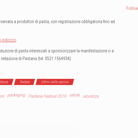
Follow
riservata a produttori di pasta, con registrazione obbligatoria fino ad
o indirizzo
.
produzione di pasta interessati a sponsorizzare la manifestazione o a
a redazione di Pastaria (tel. 0521 1564934).
idenza
Testata
Ultimi dalle sezioni
packaging
salute
nti
Pastaria Festival 2019
sicurezza