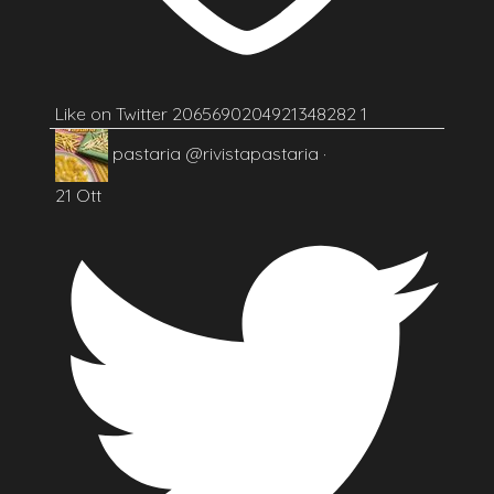
Like on Twitter 2065690204921348282
1
pastaria
@rivistapastaria
·
21 Ott