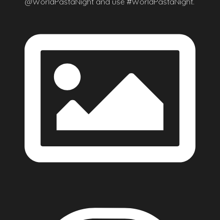
@WorldPastaNight and use #WorldPastaNight.