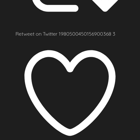
Retweet on Twitter 1980500450156900368
3