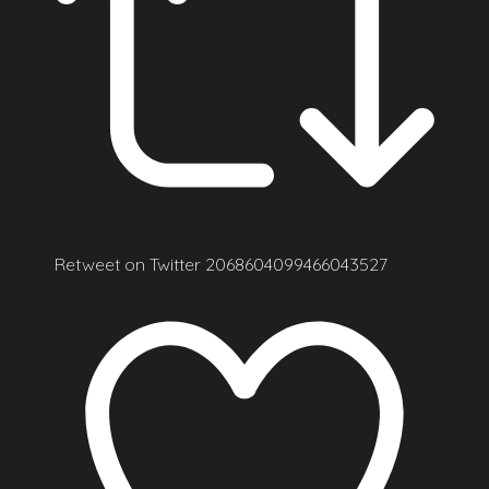
Retweet on Twitter 2068604099466043527