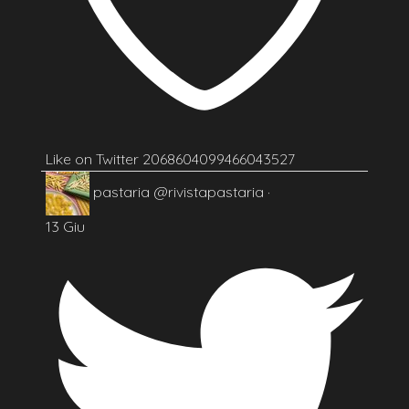
Like on Twitter 2068604099466043527
pastaria
@rivistapastaria
·
13 Giu