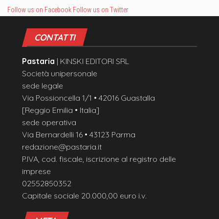
Follow us on Facebook
Follow us on Twitter
CONTATTI
Pastaria
| KINSKI EDITORI SRL
Società unipersonale
sede legale
Via Possioncella 1/1 • 42016 Guastalla
[Reggio Emilia • Italia]
sede operativa
Via Bernardelli 16 • 43123 Parma
redazione@pastaria.it
P.IVA, cod. fiscale, iscrizione al registro delle
imprese
02552850352
Capitale sociale 20.000,00 euro i.v.