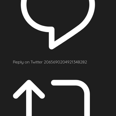
Reply on Twitter 2065690204921348282