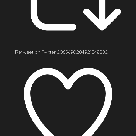
Retweet on Twitter 2065690204921348282