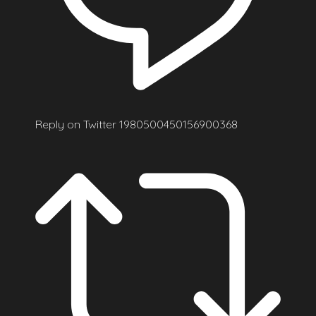
Reply on Twitter 1980500450156900368