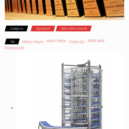
Categoria
Ingredienti
News dalle aziende
pasta fresca
Stelle della
Tag
Molino Pasini
Pasta Oro
Ristorazione