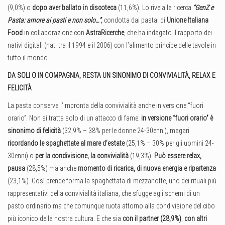
(9,0%) o
dopo aver ballato in discoteca
(11,6%). Lo rivela la ricerca
“GenZ e
Pasta: amore ai pasti e non solo…”,
condotta dai pastai di
Unione Italiana
Food
in collaborazione con
AstraRicerche
, che ha indagato il rapporto dei
nativi digitali (nati tra il 1994 e il 2006) con l’alimento principe delle tavole in
tutto il mondo.
DA SOLI O IN COMPAGNIA, RESTA UN SINONIMO DI CONVIVIALITÀ, RELAX E
FELICITÀ
La pasta conserva l’impronta della convivialità anche in versione “fuori
orario”. Non si tratta solo di un attacco di fame:
in versione “fuori orario” è
sinonimo di felicità
(32,9% – 38% per le donne 24-30enni), magari
ricordando le spaghettate al mare d’estate
(25,1% – 30% per gli uomini 24-
30enni) o
per la condivisione, la convivialità
(19,3%).
Può essere relax,
pausa
(28,5%) ma anche
momento di ricarica, di nuova energia e ripartenza
(23,1%). Così prende forma la spaghettata di mezzanotte, uno dei rituali più
rappresentativi della convivialità italiana, che sfugge agli schemi di un
pasto ordinario ma che comunque ruota attorno alla condivisione del cibo
più iconico della nostra cultura. E che sia
con il partner (28,9%)
,
con altri