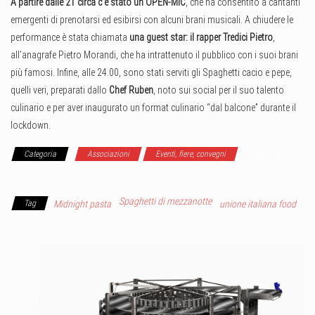
A partire dalle 21 circa c’è stato un OPEN-MIC
, che ha consentito a cantanti
emergenti di prenotarsi ed esibirsi con alcuni brani musicali. A chiudere le
performance è stata chiamata
una guest star: il rapper Tredici Pietro
,
all’anagrafe Pietro Morandi, che ha intrattenuto il pubblico con i suoi brani
più famosi. Infine, alle 24.00, sono stati serviti gli Spaghetti cacio e pepe,
quelli veri, preparati dallo
Chef Ruben
, noto sui social per il suo talento
culinario e per aver inaugurato un format culinario “dal balcone” durante il
lockdown.
Categoria
Associazioni
Eventi, fiere, convegni
Ultimi dalle
sezioni
Spaghetti di mezzanotte
Tag
Midnight pasta
unione italiana food