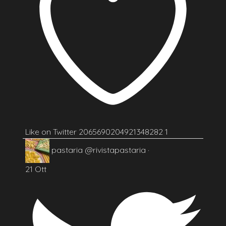
Like on Twitter 2065690204921348282
1
pastaria
@rivistapastaria
·
21 Ott