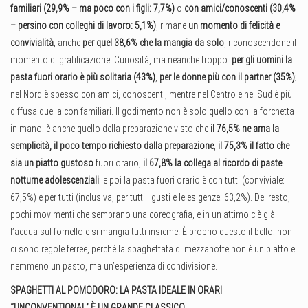
familiari (29,9% – ma poco con i figli: 7,7%)
o
con amici/conoscenti (30,4%
– persino con colleghi di lavoro: 5,1%)
, rimane
un momento di felicità e
convivialità
, anche
per quel 38,6% che la mangia da solo
, riconoscendone il
momento di gratificazione. Curiosità, ma neanche troppo:
per gli uomini la
pasta fuori orario è più solitaria (43%)
,
per le donne più con il partner (35%)
;
nel Nord è spesso con amici, conoscenti, mentre nel Centro e nel Sud è più
diffusa quella con familiari. Il godimento non è solo quello con la forchetta
in mano: è anche quello della preparazione visto che
il 76,5% ne ama la
semplicità, il poco tempo richiesto dalla preparazione
,
il 75,3% il fatto che
sia un piatto gustoso
fuori orario,
il 67,8% la collega al ricordo di paste
notturne adolescenziali
; e poi la pasta fuori orario è con tutti (conviviale:
67,5%) e per tutti (inclusiva, per tutti i gusti e le esigenze: 63,2%). Del resto,
pochi movimenti che sembrano una coreografia, e in un attimo c’è già
l’acqua sul fornello e si mangia tutti insieme. È proprio questo il bello: non
ci sono regole ferree, perché la spaghettata di mezzanotte non è un piatto e
nemmeno un pasto, ma un’esperienza di condivisione.
SPAGHETTI AL POMODORO: LA PASTA IDEALE IN ORARI
“UNCONVENTIONAL” È UN GRANDE CLASSICO