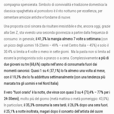
compagnia spensierata. Simbolo di convivialità e tradizione domestica la
classica spaghettata al pomodoro è il rito notturno per eccellenza, per
cementare amicizie antiche e fondarne di nuove.
Una proposta così sincera da risultare irresistibile e che, ancora oggi, grazie
alla Gen Z, sta vivendo una seconda giovinezza a partire dalla frequenza di
consumo: in generale,
il 41,3% la mangia almeno 7 volte a settimana
(con
un picco degli uomini 18-23enni – 49% – e nel Centro Italia – 45%) e solo il
30.4% si limita a 4 volte o meno in sette giorni. Ma la pasta non si limita ad
essere la protagonista solo a pranzo o a cena. Complessivamente
a più di
due giovani su tre (68,6%) capita nell’anno di consumarla fuori dai
momenti canonici
.
Quasi 1 su 4
(
37,1%) lo fa almeno una volta al mese,
con il 19,3% che lo fa addirittura settimanalmente (con una tendenza più
marcata tra gli uomini e nel Nord Italia)
.
Il vero “fuori orario” è la notte, che vince con quasi 3 su 4 (73,4% – 77% per i
24-30enni)
, molto più del giorno (metà mattina o metà pomeriggio: 43,0%).
In particolare,
il 35,3% consuma la sera tardi
,
il 26,0% dopo una sera fuori
,
il 25,1% a notte inoltrata, magari dopo il concerto dell’artista del cuore