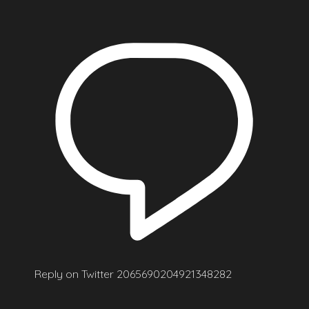
Reply on Twitter 2065690204921348282