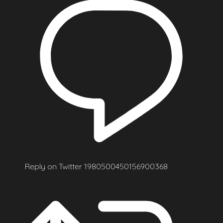
Reply on Twitter 1980500450156900368