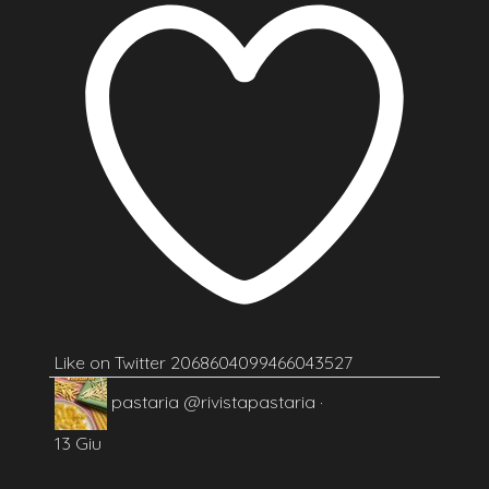
Like on Twitter 2068604099466043527
pastaria
@rivistapastaria
·
13 Giu