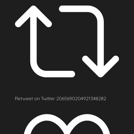
Retweet on Twitter 2065690204921348282