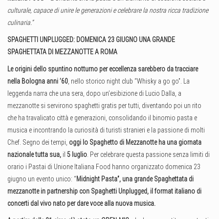
culturale, capace di unire le generazioni e celebrare la nostra ricca tradizione
culinaria.”
SPAGHETTI UNPLUGGED: DOMENICA 23 GIUGNO UNA GRANDE
SPAGHETTATA DI MEZZANOTTE A ROMA
Le origini dello spuntino notturno per eccellenza sarebbero da tracciare
nella
Bologna anni ’60
, nello storico night club “Whisky a go go”. La
leggenda narra che una sera, dopo un’esibizione di Lucio Dalla, a
mezzanotte si servirono spaghetti gratis per tutti, diventando poi un rito
che ha travalicato città e generazioni, consolidando il binomio pasta e
musica e incontrando la curiosità di turisti stranieri e la passione di molti
Chef. Segno dei tempi,
oggi lo Spaghetto di Mezzanotte ha una giornata
nazionale tutta sua,
il
5 luglio
. Per celebrare questa passione senza limiti di
orario i Pastai di Unione Italiana Food hanno organizzato domenica 23
giugno un evento unico: “
Midnight Pasta”, una grande Spaghettata di
mezzanotte in partnership con Spaghetti Unplugged, il format italiano di
concerti dal vivo nato per dare voce alla nuova musica.