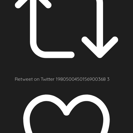
Retweet on Twitter 1980500450156900368
3