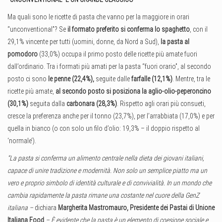
Ma quali sono le ricette di pasta che vanno per la maggiore in orari
“unconventional”? Se
il formato preferito si conferma lo spaghetto
, con il
29,1% vincente per tutti (uomini, donne, da Nord a Sud),
la pasta al
pomodoro
(33,0%) occupa il primo posto delle ricette più amate fuori
dall’ordinario. Tra i formati più amati per la pasta “fuori orario”, al secondo
posto ci sono
le penne (22,4%),
seguite dalle
farfalle (12,1%)
. Mentre, tra le
ricette più amate,
al secondo posto si posiziona la aglio-olio-peperoncino
(30,1%)
seguita dalla
carbonara (28,3%)
. Rispetto agli orari più consueti,
cresce la preferenza anche per il tonno (23,7%), per l’arrabbiata (17,0%) e per
quella in bianco (o con solo un filo d’olio: 19,3% – il doppio rispetto al
‘normale’).
“La pasta si conferma un alimento centrale nella dieta dei giovani italiani,
capace di unire tradizione e modernità. Non solo un semplice piatto ma un
vero e proprio simbolo di identità culturale e di convivialità. In un mondo che
cambia rapidamente la pasta rimane una costante nel cuore della GenZ
italiana –
dichiara
Margherita Mastromauro, Presidente dei Pastai di Unione
Italiana Food
– È evidente che la pasta è un elemento di coesione sociale e