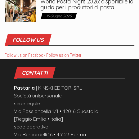
World Pasta Night 2026: disponibile la
guida per i produttori di pasta
15 Giugno 2026
FOLLOW US
Follow us on Facebook
Follow us on Twitter
CONTATTI
Pastaria
| KINSKI EDITORI SRL
Società unipersonale
sede legale
Via Possioncella 1/1 • 42016 Guastalla
[Reggio Emilia • Italia]
sede operativa
Via Bernardelli 16 • 43123 Parma