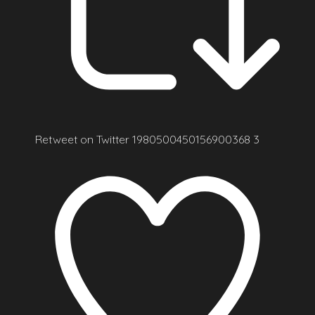
Retweet on Twitter 1980500450156900368
3