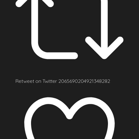
Retweet on Twitter 2065690204921348282