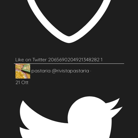
Like on Twitter 2065690204921348282
1
pastaria
@rivistapastaria
·
21 Ott