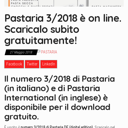
Pastaria 3/2018 è on line.
Scaricalo subito
gratuitamente!
Di
PASTARIA
27 Maggio 2018
Facebook
Twitter
LinkedIn
Il numero 3/2018 di Pastaria
(in italiano) e di Pastaria
International (in inglese) è
disponibile per il download
gratuito.
È uscito il
numero 3
/2018 di
Pastaria DE (digital edition).
Scaricalo nel