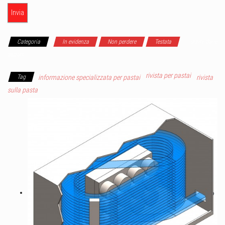
Categoria
In evidenza
Non perdere
Testata
Ultimi dalle
sezioni
rivista per pastai
Tag
informazione specializzata per pastai
rivista
sulla pasta