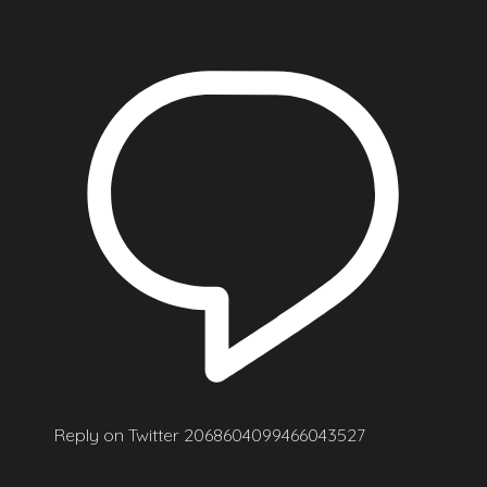
Reply on Twitter 2068604099466043527