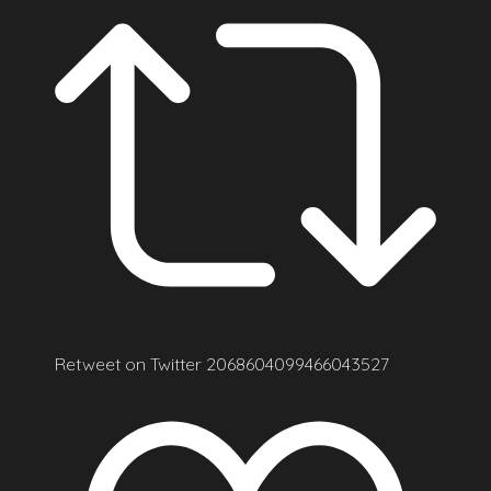
Retweet on Twitter 2068604099466043527