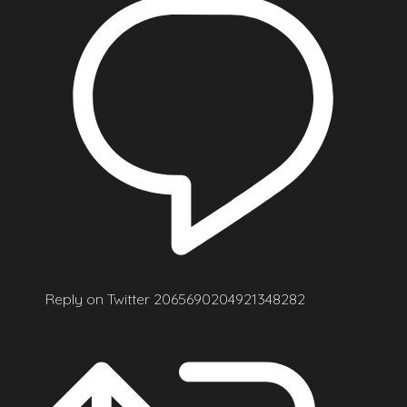
Reply on Twitter 2065690204921348282