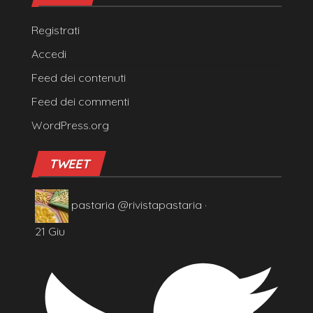
02552850352
Capitale sociale 20.000,00 euro i.v.
META
Registrati
Accedi
Feed dei contenuti
Feed dei commenti
WordPress.org
TWEET
pastaria
@rivistapastaria
·
21 Giu