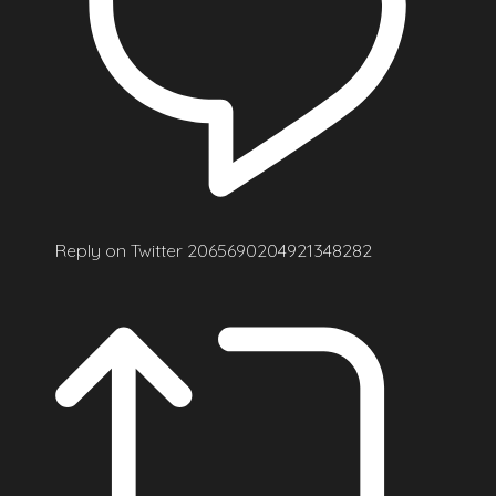
Reply on Twitter 2065690204921348282