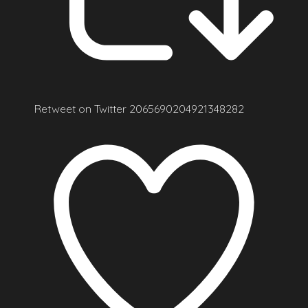
Retweet on Twitter 2065690204921348282