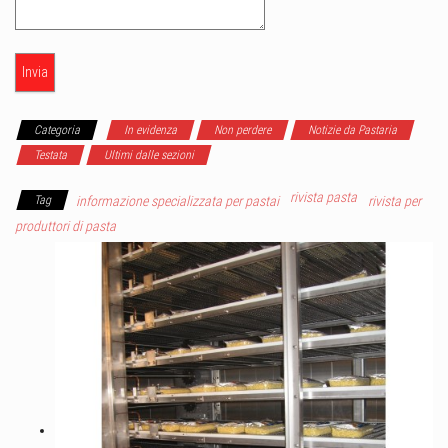
Categoria
In evidenza
Non perdere
Notizie da Pastaria
Testata
Ultimi dalle sezioni
rivista pasta
Tag
informazione specializzata per pastai
rivista per
produttori di pasta