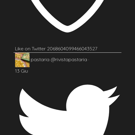
Like on Twitter 2068604099466043527
pastaria
@rivistapastaria
·
13 Giu