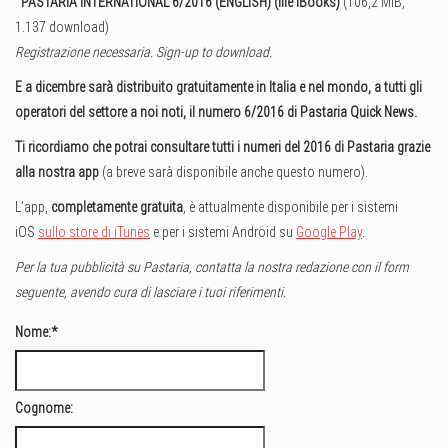
PASTARIA INTERNATIONAL 6/2016 (ENGLISH) (file iBooks)
(106,2 MiB,
1.137 download)
Registrazione necessaria. Sign-up to download.
E a dicembre sarà distribuito gratuitamente in Italia e nel mondo, a tutti gli
operatori del settore a noi noti, il numero 6/2016 di Pastaria Quick News.
Ti ricordiamo che potrai consultare tutti i numeri del 2016 di Pastaria grazie
alla nostra app
(a breve sarà disponibile anche questo numero).
L’app,
completamente gratuita
, è attualmente disponibile per i sistemi
iOS
sullo store di iTunes
e per i sistemi Android su
Google Play
.
Per la tua pubblicità su Pastaria, contatta la nostra redazione con il form
seguente, avendo cura di lasciare i tuoi riferimenti.
Nome:
*
Cognome: