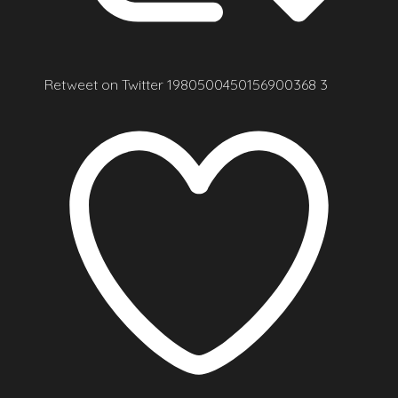
Retweet on Twitter 1980500450156900368
3