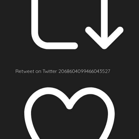
Retweet on Twitter 2068604099466043527