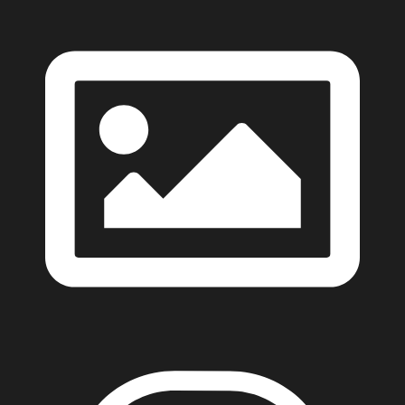
celebrate the simple joy of being together.
Post your photos and stories, tag
@WorldPastaNight and use #WorldPastaNight.