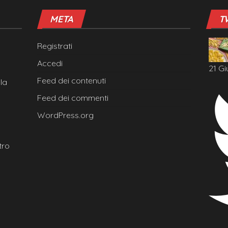
META
T
Registrati
Accedi
21 Gi
Feed dei contenuti
la
Feed dei commenti
WordPress.org
tro