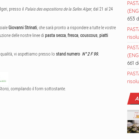
PAST
lgeri, presso il
Palais des expositions de la Safex Alger
, dal 21 al 24
(ENGL
653 
rciale
Giovanni Strinati
, che sarà pronto a rispondere a tutte le vostre
PAST
uzione delle nostre linee di
pasta secca
,
fresca
,
couscous
,
piatti
risol
PAST
qualità, vi aspettiamo presso lo
stand numero
N° 2 F 99.
(ENGL
661 
PAST
risol
Storci, compilando il form sottostante.
A