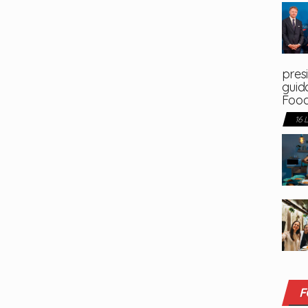
presi
guida
Foo
16 
F