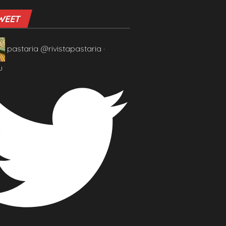
WEET
pastaria
@rivistapastaria
·
u