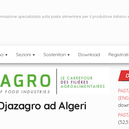
ormazione specializzata sulla pasta alimentare per il produttore italiano 
mo
Sezioni
Sostenitori
Download
Registrati
D
PAST
(ENGL
 Djazagro ad Algeri
down
PASTA
(52,5