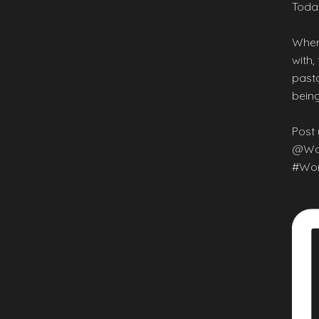
Today
Wher
with,
pasta
being
Post 
@Wor
#Wor