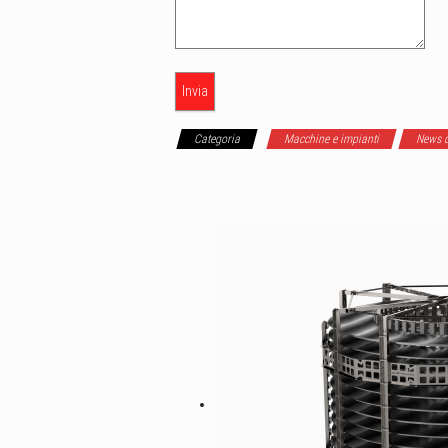
Categoria
Macchine e impianti
News d