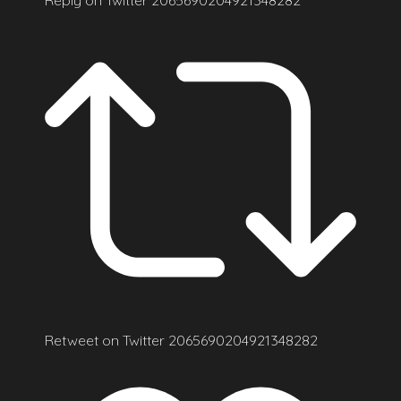
Retweet on Twitter 2065690204921348282