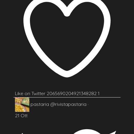
Like on Twitter 2065690204921348282
1
pastaria
@rivistapastaria
·
21 Ott