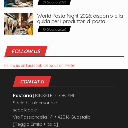
21 Giugno 2026
World Pasta Night 2026: disponibile la
guida per i produttori di pasta
15 Giugno 2026
FOLLOW US
Follow us on Facebook
Follow us on Twitter
CONTATTI
Pastaria
| KINSKI EDITORI SRL
Società unipersonale
sede legale
Via Possioncella 1/1 • 42016 Guastalla
[Reggio Emilia • Italia]