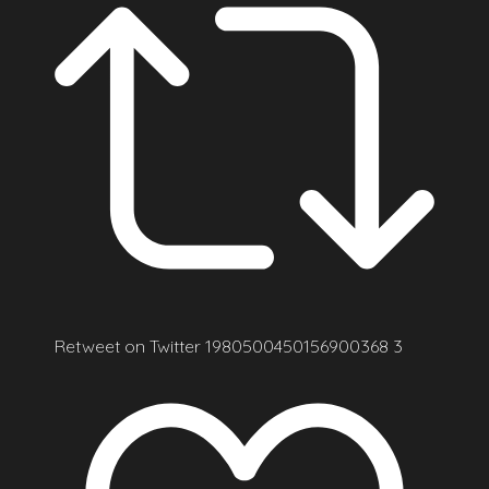
Retweet on Twitter 1980500450156900368
3