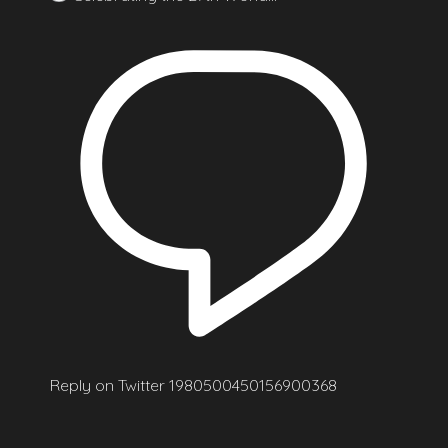
Reply on Twitter 1980500450156900368