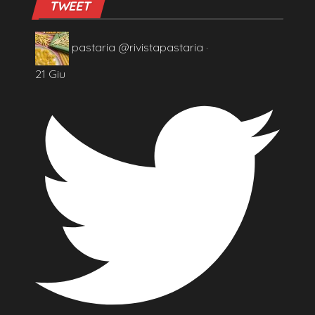
TWEET
pastaria
@rivistapastaria
·
21 Giu