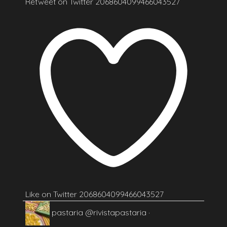
Retweet on Twitter 2068604099466043527
Like on Twitter 2068604099466043527
pastaria
@rivistapastaria
·