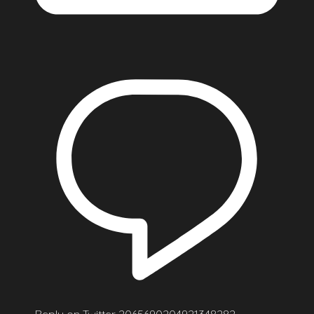
Reply on Twitter 2065690204921348282