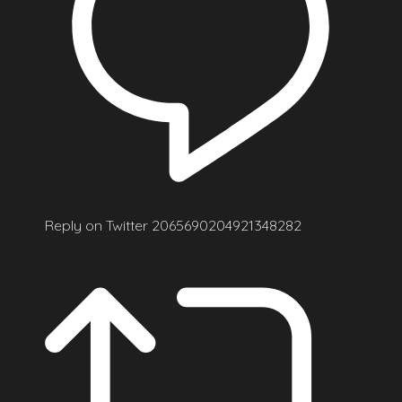
Reply on Twitter 2065690204921348282