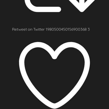
Retweet on Twitter 1980500450156900368
3