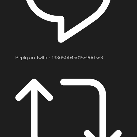
Reply on Twitter 1980500450156900368