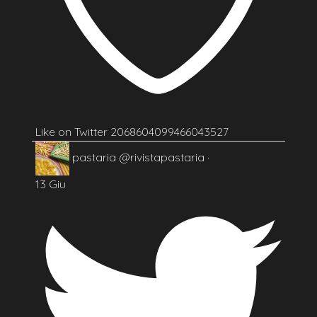
Like on Twitter 2068604099466043527
pastaria
@rivistapastaria
·
13 Giu