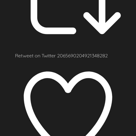
Retweet on Twitter 2065690204921348282