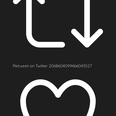
Retweet on Twitter 2068604099466043527