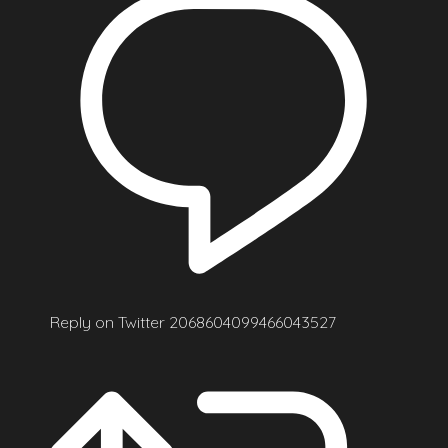
Reply on Twitter 2068604099466043527