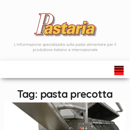
Vai
al
contenuto
L'informazione specializzata sulla pasta alimentare per il
produttore italiano e internazionale
Tag:
pasta precotta