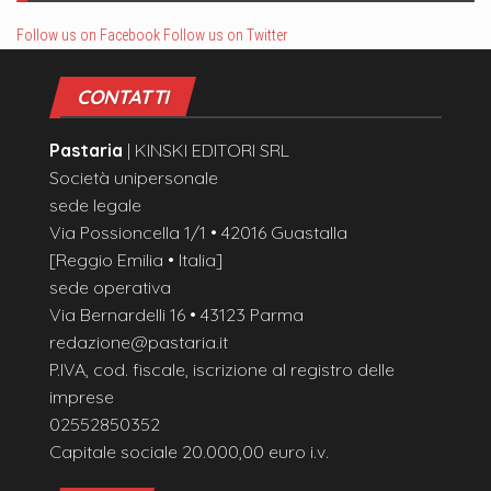
Follow us on Facebook
Follow us on Twitter
CONTATTI
Pastaria
| KINSKI EDITORI SRL
Società unipersonale
sede legale
Via Possioncella 1/1 • 42016 Guastalla
[Reggio Emilia • Italia]
sede operativa
Via Bernardelli 16 • 43123 Parma
redazione@pastaria.it
P.IVA, cod. fiscale, iscrizione al registro delle
imprese
02552850352
Capitale sociale 20.000,00 euro i.v.