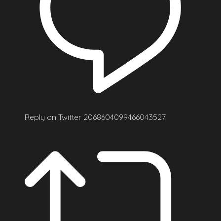
Reply on Twitter 2068604099466043527