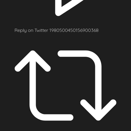
Reply on Twitter 1980500450156900368