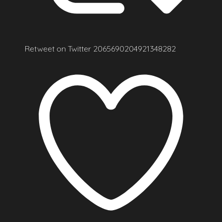
Retweet on Twitter 2065690204921348282