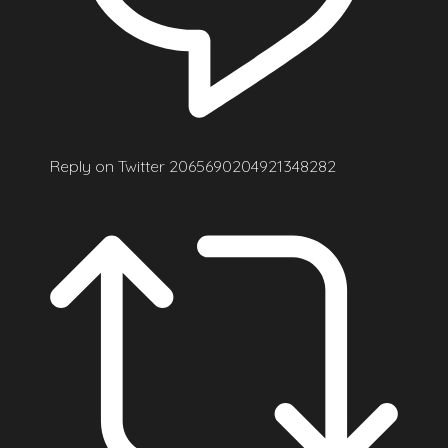
Reply on Twitter 2065690204921348282