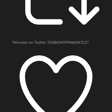
Retweet on Twitter 2068604099466043527