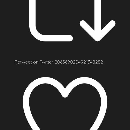
Retweet on Twitter 2065690204921348282