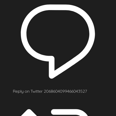
Reply on Twitter 2068604099466043527