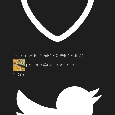
Like on Twitter 2068604099466043527
pastaria
@rivistapastaria
·
13 Giu