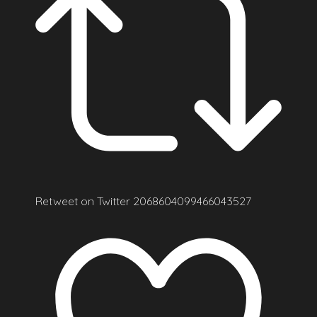
Retweet on Twitter 2068604099466043527