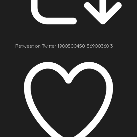
Retweet on Twitter 1980500450156900368
3