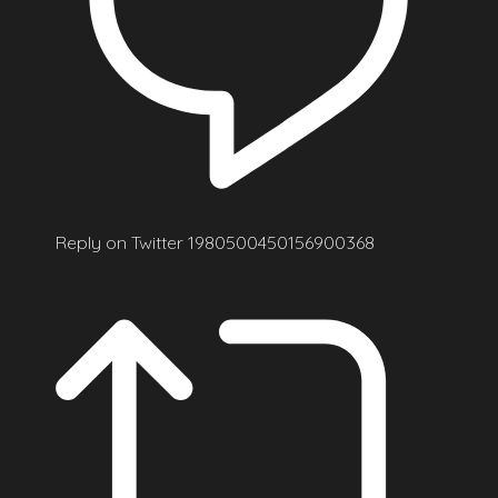
Reply on Twitter 1980500450156900368