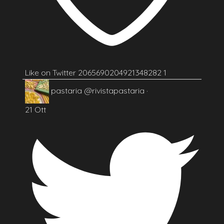
Like on Twitter 2065690204921348282
1
pastaria
@rivistapastaria
·
21 Ott