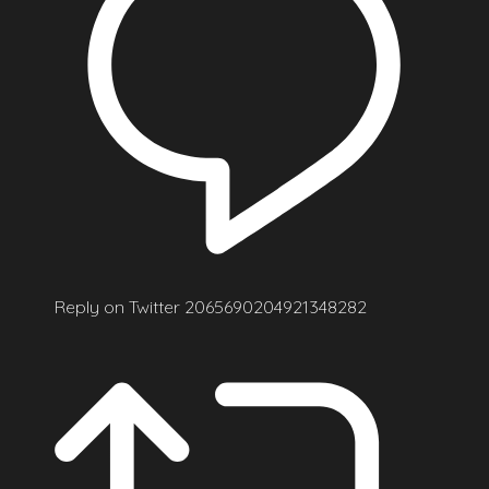
Reply on Twitter 2065690204921348282