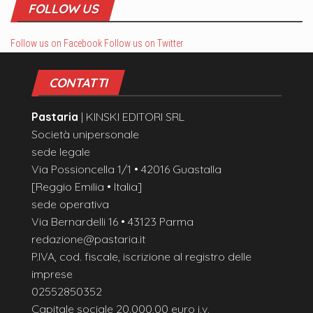
FOLLOW US
Follow us on Facebook
Follow us on Twitter
CONTATTI
Pastaria
| KINSKI EDITORI SRL
Società unipersonale
sede legale
Via Possioncella 1/1 • 42016 Guastalla
[Reggio Emilia • Italia]
sede operativa
Via Bernardelli 16 • 43123 Parma
redazione@pastaria.it
P.IVA, cod. fiscale, iscrizione al registro delle
imprese
02552850352
Capitale sociale 20.000,00 euro i.v.