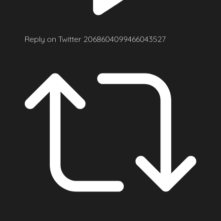
Reply on Twitter 2068604099466043527