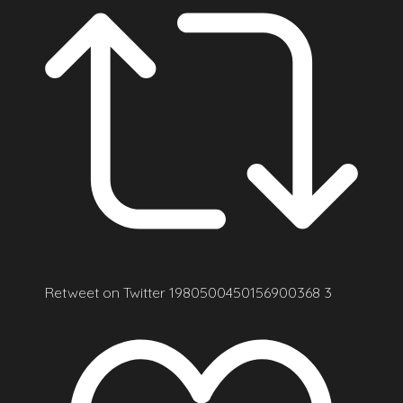
Retweet on Twitter 1980500450156900368
3