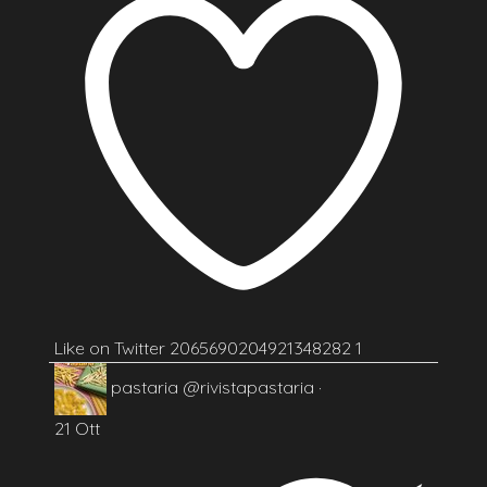
Like on Twitter 2065690204921348282
1
pastaria
@rivistapastaria
·
21 Ott