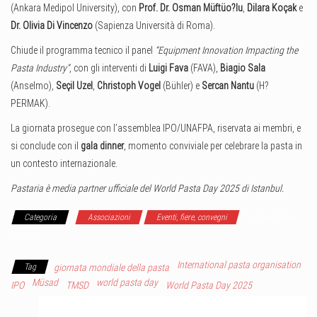
(Ankara Medipol University), con
Prof. Dr. Osman Müftüo?lu
,
Dilara Koçak
e
Dr. Olivia Di Vincenzo
(Sapienza Università di Roma).
Chiude il programma tecnico il panel
“Equipment Innovation Impacting the
Pasta Industry”
, con gli interventi di
Luigi Fava
(FAVA),
Biagio Sala
(Anselmo),
Seçil Uzel
,
Christoph Vogel
(Bühler) e
Sercan Nantu
(H?
PERMAK).
La giornata prosegue con l’assemblea IPO/UNAFPA, riservata ai membri, e
si conclude con il
gala dinner
, momento conviviale per celebrare la pasta in
un contesto internazionale.
Pastaria è media partner ufficiale del World Pasta Day 2025 di Istanbul.
Categoria
Associazioni
Eventi, fiere, convegni
Ultimi dalle
sezioni
International pasta organisation
Tag
giornata mondiale della pasta
Müsad
world pasta day
IPO
TMSD
World Pasta Day 2025