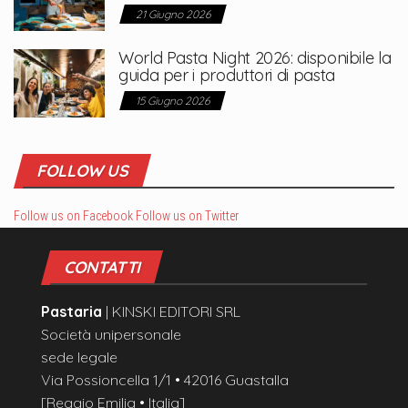
21 Giugno 2026
World Pasta Night 2026: disponibile la
guida per i produttori di pasta
15 Giugno 2026
FOLLOW US
Follow us on Facebook
Follow us on Twitter
CONTATTI
Pastaria
| KINSKI EDITORI SRL
Società unipersonale
sede legale
Via Possioncella 1/1 • 42016 Guastalla
[Reggio Emilia • Italia]