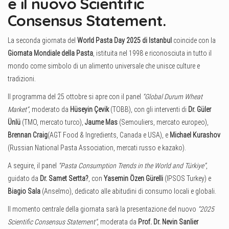
e il nuovo Scientific
Consensus Statement.
La seconda giornata del
World Pasta Day 2025 di Istanbul
coincide con la
Giornata Mondiale della Pasta
, istituita nel 1998 e riconosciuta in tutto il
mondo come simbolo di un alimento universale che unisce culture e
tradizioni.
Il programma del 25 ottobre si apre con il panel
“Global Durum Wheat
Market”
, moderato da
Hüseyin Çevik
(TOBB), con gli interventi di
Dr. Güler
Ünlü
(TMO, mercato turco),
Jaume Mas
(Semouliers, mercato europeo),
Brennan Craig
(AGT Food & Ingredients, Canada e USA), e
Michael Kurashov
(Russian National Pasta Association, mercati russo e kazako).
A seguire, il panel
“Pasta Consumption Trends in the World and Türkiye”
,
guidato da
Dr. Samet Sertta?
, con
Yasemin Özen Gürelli
(IPSOS Turkey) e
Biagio Sala
(Anselmo), dedicato alle abitudini di consumo locali e globali.
Il momento centrale della giornata sarà la presentazione del nuovo
“2025
Scientific Consensus Statement”
, moderata da
Prof. Dr. Nevin Sanlier