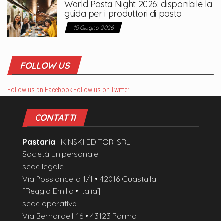
World Pasta Night 2026: disponibile la
guida per i produttori di pasta
15 Giugno 2026
FOLLOW US
Follow us on Facebook
Follow us on Twitter
CONTATTI
Pastaria
| KINSKI EDITORI SRL
Società unipersonale
sede legale
Via Possioncella 1/1 • 42016 Guastalla
[Reggio Emilia • Italia]
sede operativa
Via Bernardelli 16 • 43123 Parma