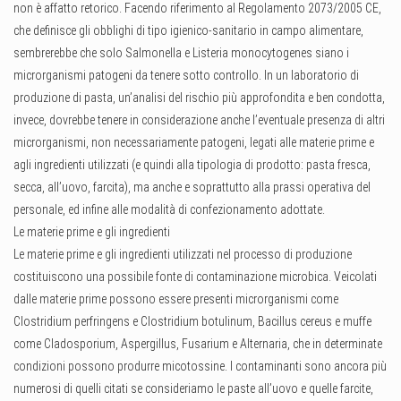
non è affatto retorico. Facendo riferimento al Regolamento 2073/2005 CE,
che definisce gli obblighi di tipo igienico-sanitario in campo alimentare,
sembrerebbe che solo Salmonella e Listeria monocytogenes siano i
microrganismi patogeni da tenere sotto controllo. In un laboratorio di
produzione di pasta, un’analisi del rischio più approfondita e ben condotta,
invece, dovrebbe tenere in considerazione anche l’eventuale presenza di altri
microrganismi, non necessariamente patogeni, legati alle materie prime e
agli ingredienti utilizzati (e quindi alla tipologia di prodotto: pasta fresca,
secca, all’uovo, farcita), ma anche e soprattutto alla prassi operativa del
personale, ed infine alle modalità di confezionamento adottate.
Le materie prime e gli ingredienti
Le materie prime e gli ingredienti utilizzati nel processo di produzione
costituiscono una possibile fonte di contaminazione microbica. Veicolati
dalle materie prime possono essere presenti microrganismi come
Clostridium perfringens e Clostridium botulinum, Bacillus cereus e muffe
come Cladosporium, Aspergillus, Fusarium e Alternaria, che in determinate
condizioni possono produrre micotossine. I contaminanti sono ancora più
numerosi di quelli citati se consideriamo le paste all’uovo e quelle farcite,