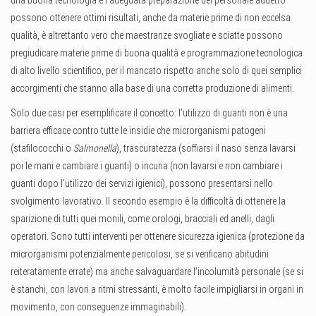
una buona tecnologia e l’adeguata preparazione del personale addetto
possono ottenere ottimi risultati, anche da materie prime di non eccelsa
qualità, è altrettanto vero che maestranze svogliate e sciatte possono
pregiudicare materie prime di buona qualità e programmazione tecnologica
di alto livello scientifico, per il mancato rispetto anche solo di quei semplici
accorgimenti che stanno alla base di una corretta produzione di alimenti.
Solo due casi per esemplificare il concetto: l’utilizzo di guanti non è una
barriera efficace contro tutte le insidie che microrganismi patogeni
(stafilococchi o
Salmonella
), trascuratezza (soffiarsi il naso senza lavarsi
poi le mani e cambiare i guanti) o incuria (non lavarsi e non cambiare i
guanti dopo l’utilizzo dei servizi igienici), possono presentarsi nello
svolgimento lavorativo. Il secondo esempio è la difficoltà di ottenere la
sparizione di tutti quei monili, come orologi, bracciali ed anelli, dagli
operatori. Sono tutti interventi per ottenere sicurezza igienica (protezione da
microrganismi potenzialmente pericolosi, se si verificano abitudini
reiteratamente errate) ma anche salvaguardare l’incolumità personale (se si
è stanchi, con lavori a ritmi stressanti, è molto facile impigliarsi in organi in
movimento, con conseguenze immaginabili).