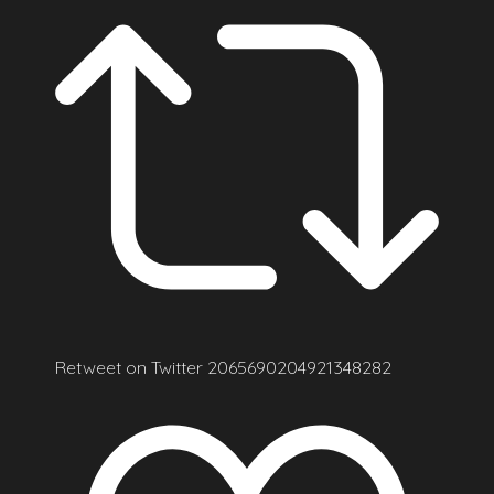
Retweet on Twitter 2065690204921348282