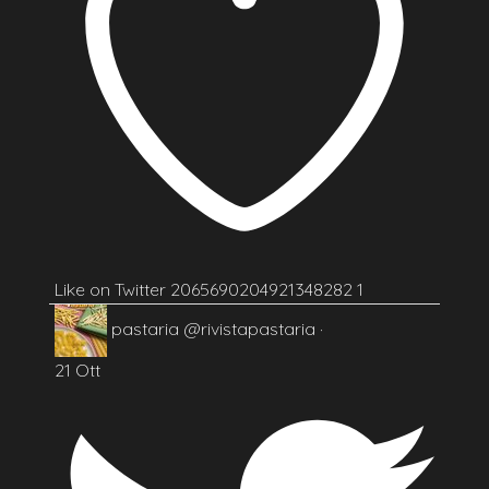
Like on Twitter 2065690204921348282
1
pastaria
@rivistapastaria
·
21 Ott