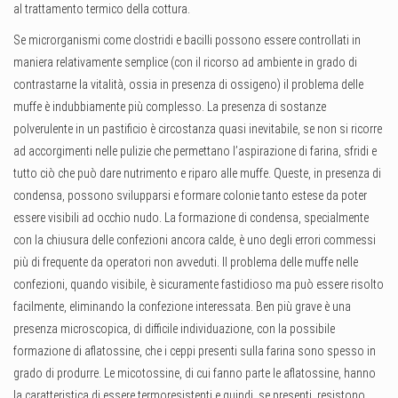
al trattamento termico della cottura.
Se microrganismi come clostridi e bacilli possono essere controllati in
maniera relativamente semplice (con il ricorso ad ambiente in grado di
contrastarne la vitalità, ossia in presenza di ossigeno) il problema delle
muffe è indubbiamente più complesso. La presenza di sostanze
polverulente in un pastificio è circostanza quasi inevitabile, se non si ricorre
ad accorgimenti nelle pulizie che permettano l’aspirazione di farina, sfridi e
tutto ciò che può dare nutrimento e riparo alle muffe. Queste, in presenza di
condensa, possono svilupparsi e formare colonie tanto estese da poter
essere visibili ad occhio nudo. La formazione di condensa, specialmente
con la chiusura delle confezioni ancora calde, è uno degli errori commessi
più di frequente da operatori non avveduti. Il problema delle muffe nelle
confezioni, quando visibile, è sicuramente fastidioso ma può essere risolto
facilmente, eliminando la confezione interessata. Ben più grave è una
presenza microscopica, di difficile individuazione, con la possibile
formazione di aflatossine, che i ceppi presenti sulla farina sono spesso in
grado di produrre. Le micotossine, di cui fanno parte le aflatossine, hanno
la caratteristica di essere termoresistenti e quindi, se presenti, resistono