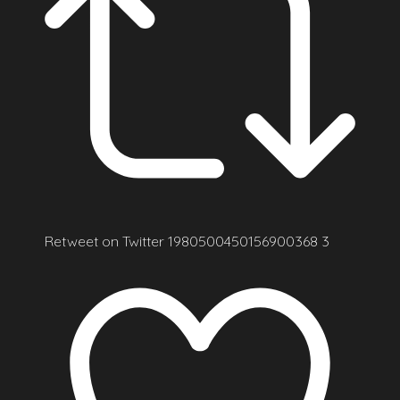
Retweet on Twitter 1980500450156900368
3