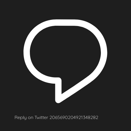
Reply on Twitter 2065690204921348282