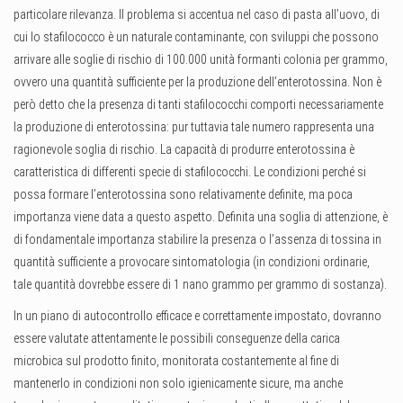
particolare rilevanza. Il problema si accentua nel caso di pasta all’uovo, di
cui lo stafilococco è un naturale contaminante, con sviluppi che possono
arrivare alle soglie di rischio di 100.000 unità formanti colonia per grammo,
ovvero una quantità sufficiente per la produzione dell’enterotossina. Non è
però detto che la presenza di tanti stafilococchi comporti necessariamente
la produzione di enterotossina: pur tuttavia tale numero rappresenta una
ragionevole soglia di rischio. La capacità di produrre enterotossina è
caratteristica di differenti specie di stafilococchi. Le condizioni perché si
possa formare l’enterotossina sono relativamente definite, ma poca
importanza viene data a questo aspetto. Definita una soglia di attenzione, è
di fondamentale importanza stabilire la presenza o l’assenza di tossina in
quantità sufficiente a provocare sintomatologia (in condizioni ordinarie,
tale quantità dovrebbe essere di 1 nano grammo per grammo di sostanza).
In un piano di autocontrollo efficace e correttamente impostato, dovranno
essere valutate attentamente le possibili conseguenze della carica
microbica sul prodotto finito, monitorata costantemente al fine di
mantenerlo in condizioni non solo igienicamente sicure, ma anche