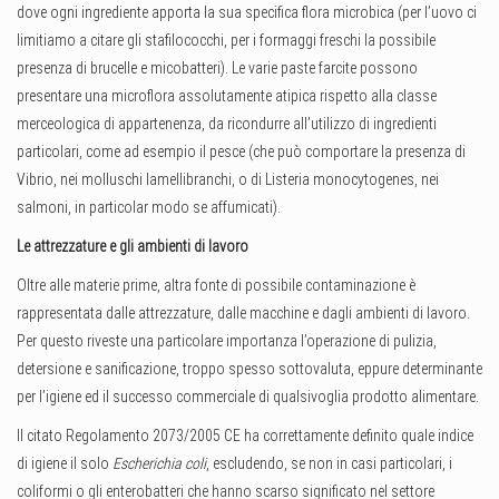
dove ogni ingrediente apporta la sua specifica flora microbica (per l’uovo ci
limitiamo a citare gli stafilococchi, per i formaggi freschi la possibile
presenza di brucelle e micobatteri). Le varie paste farcite possono
presentare una microflora assolutamente atipica rispetto alla classe
merceologica di appartenenza, da ricondurre all’utilizzo di ingredienti
particolari, come ad esempio il pesce (che può comportare la presenza di
Vibrio, nei molluschi lamellibranchi, o di Listeria monocytogenes, nei
salmoni, in particolar modo se affumicati).
Le attrezzature e gli ambienti di lavoro
Oltre alle materie prime, altra fonte di possibile contaminazione è
rappresentata dalle attrezzature, dalle macchine e dagli ambienti di lavoro.
Per questo riveste una particolare importanza l’operazione di pulizia,
detersione e sanificazione, troppo spesso sottovaluta, eppure determinante
per l’igiene ed il successo commerciale di qualsivoglia prodotto alimentare.
Il citato Regolamento 2073/2005 CE ha correttamente definito quale indice
di igiene il solo
Escherichia coli
, escludendo, se non in casi particolari, i
coliformi o gli enterobatteri che hanno scarso significato nel settore