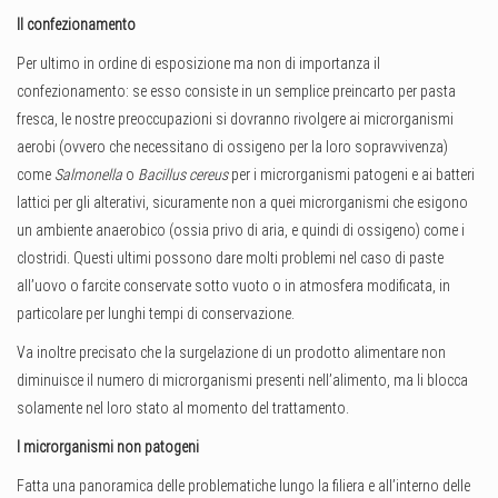
Il confezionamento
Per ultimo in ordine di esposizione ma non di importanza il
confezionamento: se esso consiste in un semplice preincarto per pasta
fresca, le nostre preoccupazioni si dovranno rivolgere ai microrganismi
aerobi (ovvero che necessitano di ossigeno per la loro sopravvivenza)
come
Salmonella
o
Bacillus cereus
per i microrganismi patogeni e ai batteri
lattici per gli alterativi, sicuramente non a quei microrganismi che esigono
un ambiente anaerobico (ossia privo di aria, e quindi di ossigeno) come i
clostridi. Questi ultimi possono dare molti problemi nel caso di paste
all’uovo o farcite conservate sotto vuoto o in atmosfera modificata, in
particolare per lunghi tempi di conservazione.
Va inoltre precisato che la surgelazione di un prodotto alimentare non
diminuisce il numero di microrganismi presenti nell’alimento, ma li blocca
solamente nel loro stato al momento del trattamento.
I microrganismi non patogeni
Fatta una panoramica delle problematiche lungo la filiera e all’interno delle