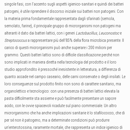
singole fasi, con l’accento sugli aspetti igienico-sanitari e quindi dei batteri
patogeni, è utile riprendere il discorso iniziale sui batteri non patogeni. Con
la materia prima fondamentale rappresentata dagli sfarinati (semola,
semolato, farine), il principale gruppo di microrganismi non patogeni ma
alteranti è dato dai batteri lattici, con i generi
Lactobacillus
,
Leuconostoc
e
Streptococcus
a rappresentare più dell’85% della flora microbica presente. Il
carico di questi microrganismi può anche superare i 200 milioni per
grammo. Questi batteri lattici sono di difficile classificazione perché non
sono implicati in maniera diretta nella tecnologia del prodotto e il loro
studio approfondito è pressoché inesistente in letteratura, a differenza di
quanto accade nel campo caseario, delle carni conservate o degli insilati. Le
loro conseguenze sul prodotto finito non sono di carattere sanitario, ma
organolettico e tecnologico: con una presenza di batteri lattici elevata la
pasta difficilmente sta assieme e può facilmente presentare un sapore
acido, con le ovvie spiacevoli ricadute sul piano commerciale. Un altro
microrganismo che ha anche implicazioni sanitarie è lo stafilococco, che di
per sé non è patogeno, ma a determinate condizioni può produrre
un’enterotossina, raramente mortale, che rappresenta un indice igienico di