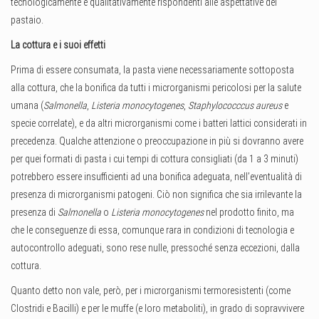
tecnologicamente e qualitativamente rispondenti alle aspettative del
pastaio.
La cottura e i suoi effetti
Prima di essere consumata, la pasta viene necessariamente sottoposta
alla cottura, che la bonifica da tutti i microrganismi pericolosi per la salute
umana (
Salmonella
,
Listeria monocytogenes
,
Staphylococccus aureus
e
specie correlate), e da altri microrganismi come i batteri lattici considerati in
precedenza. Qualche attenzione o preoccupazione in più si dovranno avere
per quei formati di pasta i cui tempi di cottura consigliati (da 1 a 3 minuti)
potrebbero essere insufficienti ad una bonifica adeguata, nell’eventualità di
presenza di microrganismi patogeni. Ciò non significa che sia irrilevante la
presenza di
Salmonella
o
Listeria monocytogenes
nel prodotto finito, ma
che le conseguenze di essa, comunque rara in condizioni di tecnologia e
autocontrollo adeguati, sono rese nulle, pressoché senza eccezioni, dalla
cottura.
Quanto detto non vale, però, per i microrganismi termoresistenti (come
Clostridi e Bacilli) e per le muffe (e loro metaboliti), in grado di sopravvivere