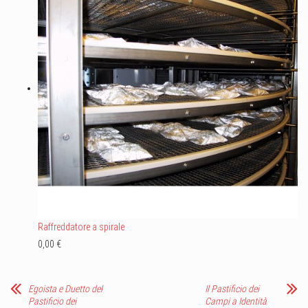
Raffreddatore a spirale
0,00 €
Egoista e Duetto del
Il Pastificio dei
Pastificio dei
Campi a Identità