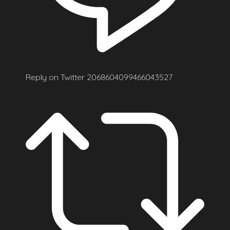
Reply on Twitter 2068604099466043527