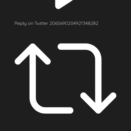
Reply on Twitter 2065690204921348282