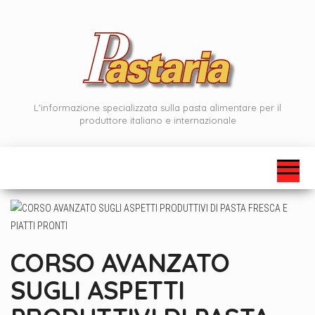
Vai
al
contenuto
L'informazione specializzata sulla pasta alimentare per il
produttore italiano e internazionale
CORSO AVANZATO
SUGLI ASPETTI