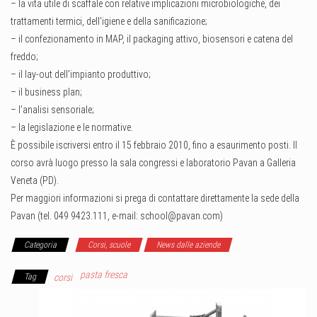
– la vita utile di scaffale con relative implicazioni microbiologiche, dei
trattamenti termici, dell’igiene e della sanificazione;
– il confezionamento in MAP, il packaging attivo, biosensori e catena del
freddo;
– il lay-out dell’impianto produttivo;
– il business plan;
– l’analisi sensoriale;
– la legislazione e le normative.
È possibile iscriversi entro il 15 febbraio 2010, fino a esaurimento posti. Il
corso avrà luogo presso la sala congressi e laboratorio Pavan a Galleria
Veneta (PD).
Per maggiori informazioni si prega di contattare direttamente la sede della
Pavan (tel. 049 9423.111, e-mail: school@pavan.com)
Categoria
Corsi, scuole
News dalle aziende
pasta fresca
Tag
corsi