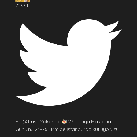
21 Ott
RT @TmsdMakarna:
27. Dünya Makarna
Günü’nü 24-26 Ekim'de İstanbul'da kutluyoruz!