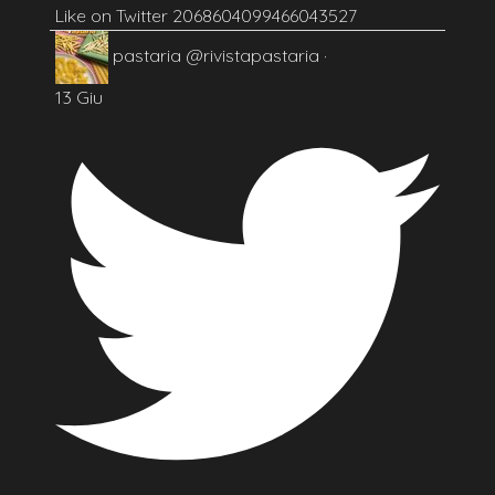
Like on Twitter 2068604099466043527
pastaria
@rivistapastaria
·
13 Giu