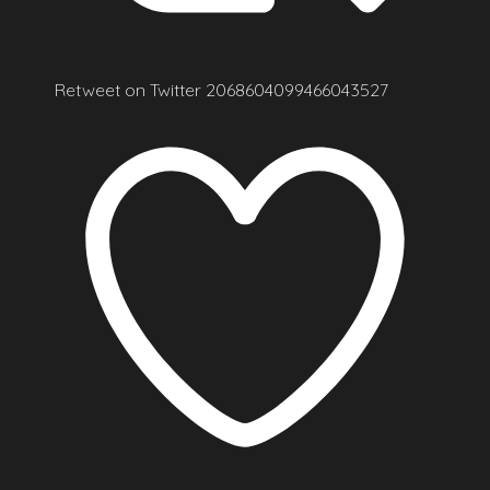
Retweet on Twitter 2068604099466043527