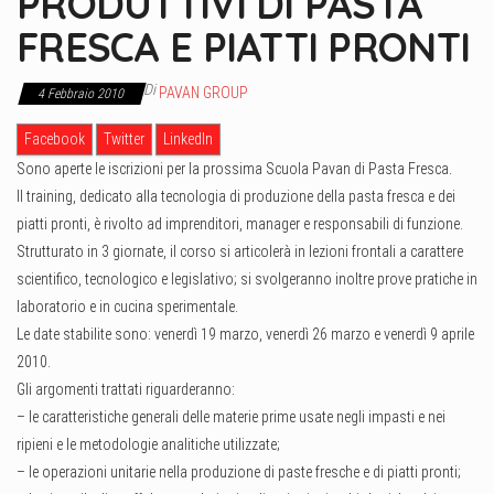
PRODUTTIVI DI PASTA
FRESCA E PIATTI PRONTI
Di
PAVAN GROUP
4 Febbraio 2010
Facebook
Twitter
LinkedIn
Sono aperte le iscrizioni per la prossima Scuola Pavan di Pasta Fresca.
Il training, dedicato alla tecnologia di produzione della pasta fresca e dei
piatti pronti, è rivolto ad imprenditori, manager e responsabili di funzione.
Strutturato in 3 giornate, il corso si articolerà in lezioni frontali a carattere
scientifico, tecnologico e legislativo; si svolgeranno inoltre prove pratiche in
laboratorio e in cucina sperimentale.
Le date stabilite sono: venerdì 19 marzo, venerdì 26 marzo e venerdì 9 aprile
2010.
Gli argomenti trattati riguarderanno:
– le caratteristiche generali delle materie prime usate negli impasti e nei
ripieni e le metodologie analitiche utilizzate;
– le operazioni unitarie nella produzione di paste fresche e di piatti pronti;