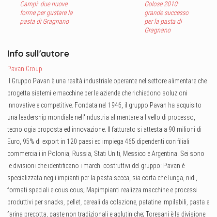
Campi: due nuove
Golose 2010:
forme per gustare la
grande successo
pasta di Gragnano
per la pasta di
Gragnano
Info sull'autore
Pavan Group
Il Gruppo Pavan è una realtà industriale operante nel settore alimentare che
progetta sistemi e macchine per le aziende che richiedono soluzioni
innovative e competitive. Fondata nel 1946, il gruppo Pavan ha acquisito
una leadership mondiale nell'industria alimentare a livello di processo,
tecnologia proposta ed innovazione. Il fatturato si attesta a 90 milioni di
Euro, 95% di export in 120 paesi ed impiega 465 dipendenti con filiali
commerciali in Polonia, Russia, Stati Uniti, Messico e Argentina. Sei sono
le divisioni che identificano i marchi costruttivi del gruppo: Pavan è
specializzata negli impianti per la pasta secca, sia corta che lunga, nidi,
formati speciali e cous cous; Mapimpianti realizza macchine e processi
produttivi per snacks, pellet, cereali da colazione, patatine impilabili, pasta e
farina precotta, paste non tradizionali e aglutiniche; Toresani è la divisione