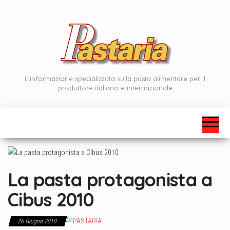
Vai
al
contenuto
L'informazione specializzata sulla pasta alimentare per il
produttore italiano e internazionale
La pasta protagonista a
Cibus 2010
Di
PASTARIA
26 Giugno 2010