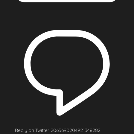
Reply on Twitter 2065690204921348282