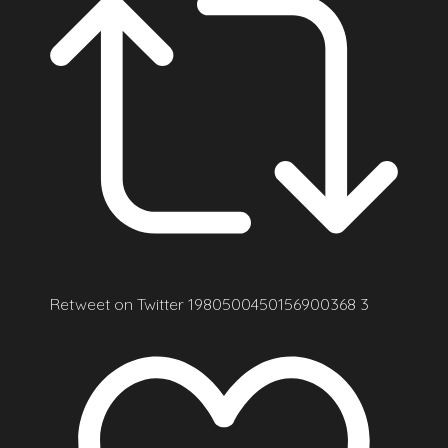
Retweet on Twitter 1980500450156900368
3