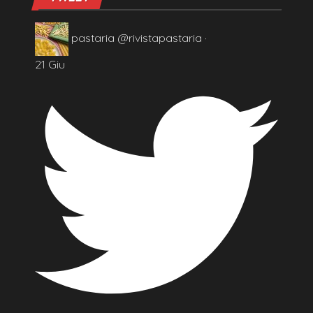
pastaria
@rivistapastaria
·
21 Giu