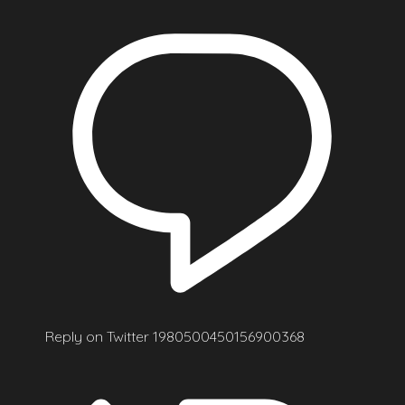
Reply on Twitter 1980500450156900368