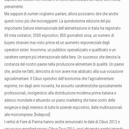
pienamente.
Ma seppure di numeri vogliamo parlare, allora possiamo dire che anche
questi sono più che incoraggianti.
La quindicesima edizione del più
importante Salone internazionale dell’alimentazione in Italia ha registrato
60 mila visitatori, 2500 espositori, 850 giornalisti circa, un numero di
buyers stranieri mai visto prima ed un aumento esponenziale degli
operatori esteri. Insomma, un pubblico specializzato e qualificato e un
carattere sempre più internazionale della fiera. Un successo che denota la
costanza del nostro paese nella produzione alimentare di qualità. Un paese
che, anche nei fatti, dimostra di non avere mai abdicato alla sua vocazione
agroalimentare. Il Cibus specchio dell’economia che l’agroalimentare
esprime, sin dagli anni novanta, ha assunto caratteristiche spiccatamente
professionali, rivolgendosi alla distribuzione moderna prima italiana e
adesso mondiale e attuando un piano marketing che tiene conto delle
esigenze e degli interessi di tutte le aziende espositrici, dalle multinazionali
alle microimprese. [hidepost]
I vertici di Fiere di Parma hanno anche annunciato le date di Cibus 2012 e
una nuova manifestazione, Cibus Tour 2011, così chiamata perché intende