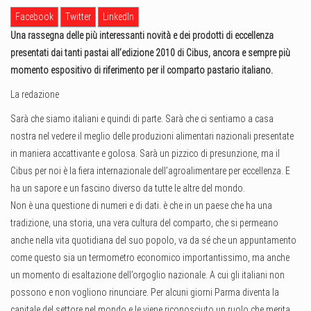
Facebook
Twitter
LinkedIn
Una rassegna delle più interessanti novità e dei prodotti di eccellenza
presentati dai tanti pastai all’edizione 2010 di Cibus, ancora e sempre più
momento espositivo di riferimento per il comparto pastario italiano.
La redazione
Sarà che siamo italiani e quindi di parte. Sarà che ci sentiamo a casa
nostra nel vedere il meglio delle produzioni alimentari nazionali presentate
in maniera accattivante e golosa. Sarà un pizzico di presunzione, ma il
Cibus per noi è la fiera internazionale dell’agroalimentare per eccellenza. E
ha un sapore e un fascino diverso da tutte le altre del mondo.
Non è una questione di numeri e di dati. è che in un paese che ha una
tradizione, una storia, una vera cultura del comparto, che si permeano
anche nella vita quotidiana del suo popolo, va da sé che un appuntamento
come questo sia un termometro economico importantissimo, ma anche
un momento di esaltazione dell’orgoglio nazionale. A cui gli italiani non
possono e non vogliono rinunciare. Per alcuni giorni Parma diventa la
capitale del settore nel mondo e le viene riconosciuto un ruolo che merita