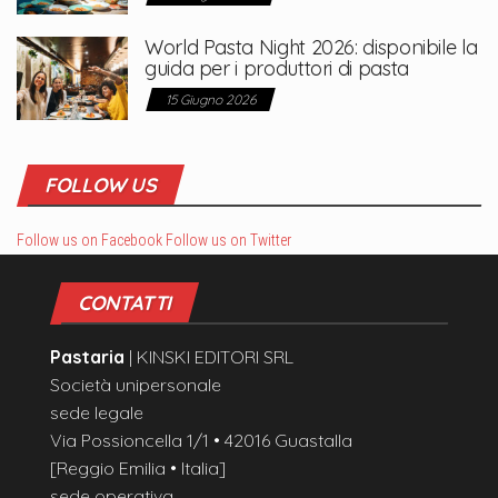
World Pasta Night 2026: disponibile la
guida per i produttori di pasta
15 Giugno 2026
FOLLOW US
Follow us on Facebook
Follow us on Twitter
CONTATTI
Pastaria
| KINSKI EDITORI SRL
Società unipersonale
sede legale
Via Possioncella 1/1 • 42016 Guastalla
[Reggio Emilia • Italia]
sede operativa