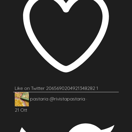
Like on Twitter 2065690204921348282
1
pastaria
@rivistapastaria
·
21 Ott