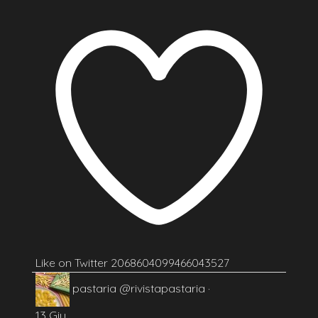
Like on Twitter 2068604099466043527
pastaria
@rivistapastaria
·
13 Giu