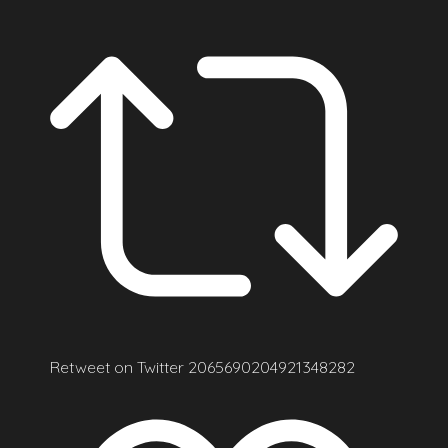
Retweet on Twitter 2065690204921348282