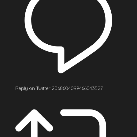
Reply on Twitter 2068604099466043527