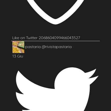
Like on Twitter 2068604099466043527
pastaria
@rivistapastaria
·
13 Giu