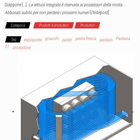
Giappone […].
La lettura integrale è riservata ai possessori della rivista.
Abbonati subito per non perdere i prossimi numeri
[/hidepost]
Categoria
Prodotti e produttori
Produttori
gnocchi
pasta fresca
Pastaria
Tag
expopasta
pasta
pastaio
21
produttore