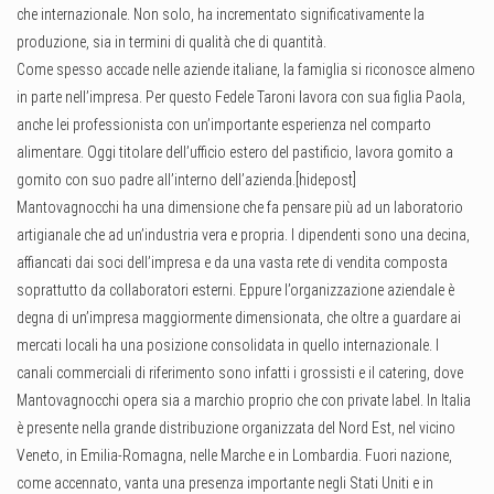
che internazionale. Non solo, ha incrementato significativamente la
produzione, sia in termini di qualità che di quantità.
Come spesso accade nelle aziende italiane, la famiglia si riconosce almeno
in parte nell’impresa. Per questo Fedele Taroni lavora con sua figlia Paola,
anche lei professionista con un’importante esperienza nel comparto
alimentare. Oggi titolare dell’ufficio estero del pastificio, lavora gomito a
gomito con suo padre all’interno dell’azienda.[hidepost]
Mantovagnocchi ha una dimensione che fa pensare più ad un laboratorio
artigianale che ad un’industria vera e propria. I dipendenti sono una decina,
affiancati dai soci dell’impresa e da una vasta rete di vendita composta
soprattutto da collaboratori esterni. Eppure l’organizzazione aziendale è
degna di un’impresa maggiormente dimensionata, che oltre a guardare ai
mercati locali ha una posizione consolidata in quello internazionale. I
canali commerciali di riferimento sono infatti i grossisti e il catering, dove
Mantovagnocchi opera sia a marchio proprio che con private label. In Italia
è presente nella grande distribuzione organizzata del Nord Est, nel vicino
Veneto, in Emilia-Romagna, nelle Marche e in Lombardia. Fuori nazione,
come accennato, vanta una presenza importante negli Stati Uniti e in