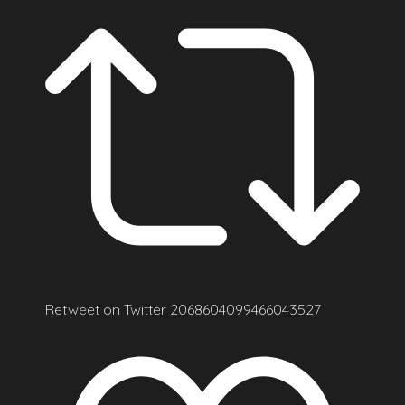
Retweet on Twitter 2068604099466043527