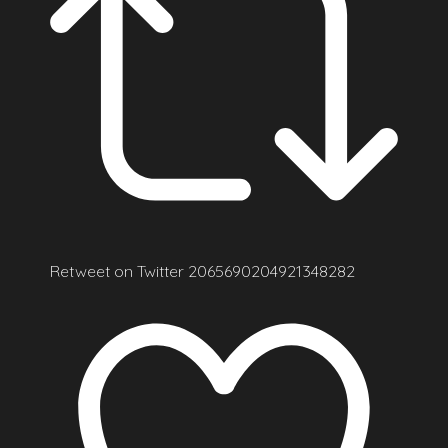
Retweet on Twitter 2065690204921348282