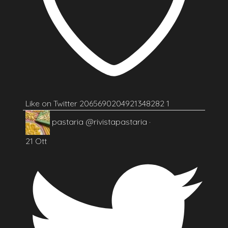
Like on Twitter 2065690204921348282
1
pastaria
@rivistapastaria
·
21 Ott