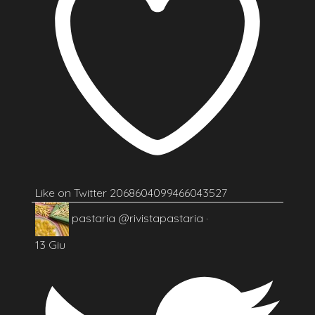
Like on Twitter 2068604099466043527
pastaria
@rivistapastaria
·
13 Giu