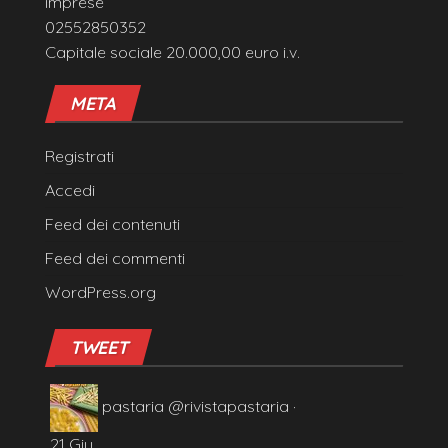
imprese
02552850352
Capitale sociale 20.000,00 euro i.v.
META
Registrati
Accedi
Feed dei contenuti
Feed dei commenti
WordPress.org
TWEET
pastaria
@rivistapastaria
·
21 Giu