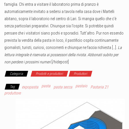
famiglia. Chi entra a visitare il laboratorio prima di pranzo è
automaticamente invitato a sedersi a tavola nella casa dove i Martelli
abitano, sopra il laboratorio nel centro di Lari. Si mangia quello che c’è
senza particolari preparativi. Chiunque sia l’ospite. Si potrebbe quindi
pensare che i visitatori siano pochi e sporadici. Tutt’altro. Pur non essendo
prevista la vendita della pasta in loco, il pastificio ospita continuamente
giornalisti, turisti, curiosi, concorrenti e chiunque ne faccia richiesta
[…].
La
lettura integrale è riservata ai possessori della rivista. Abbonati subito per
non perdere i prossimi numeri
[/hidepost]
Categoria
Prodotti e produttori
Produttori
pasta
pastaio
Tag
expopasta
pasta secca
Pastaria 21
produttore