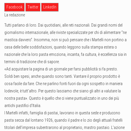
Facebook
Twitter
LinkedIn
La redazione
Tutti parlano di loro. Dai quotidiani, alle reti nazionali. Dai grandi nomi del
giornalismo internazionale, alle riviste specializzate per chi di alimentare “ne
mastica davvero”. Insomma, non si può pensare che i Martelli non portino a
casa delle belle soddisfazioni, quando leggono sulla stampa estera o
nazionale che la loro pasta emoziona, incanta, fa cultura, è eccellenza sia in
termini di tradizione che di sapore.
«Ad acquistare la pagina di un giornale per farsi pubblicità si fa presto.
Soldi ben spesi, anche quando sono tanti. Vantare il proprio prodotto è
cosa facile da fare. Che ne parlino fonti fuori da ogni sospetto in maniera
lodevole, è tutt’altro. Per questo lasciamo che siano gli altri a valutare la
nostra pasta». Questo è quello che ci viene puntualizzato in uno dei più
antichi pastifici d’Italia.
I Martelli infatti, famiglia di pastai, lavorano in questa sede e producono
pasta secca dal lontano 1926, quando il padre e lo zio degli attuali fratelli
titolari dell’impresa subentrarono al proprietario, mastro pastaio. L’azione