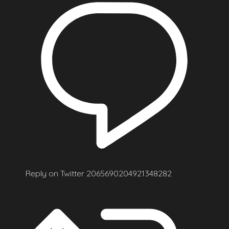
Reply on Twitter 2065690204921348282