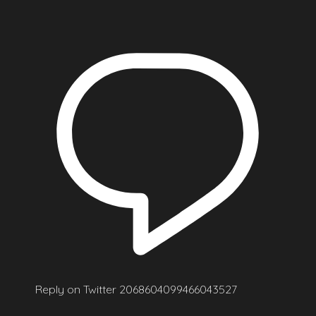
Reply on Twitter 2068604099466043527