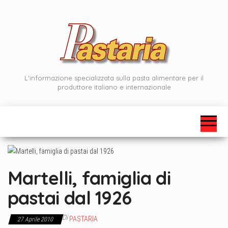
Vai
al
contenuto
L'informazione specializzata sulla pasta alimentare per il
produttore italiano e internazionale
Martelli, famiglia di
pastai dal 1926
Di
PASTARIA
27 Aprile 2010