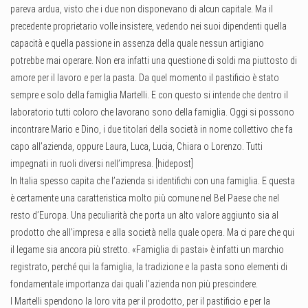
pareva ardua, visto che i due non disponevano di alcun capitale. Ma il
precedente proprietario volle insistere, vedendo nei suoi dipendenti quella
capacità e quella passione in assenza della quale nessun artigiano
potrebbe mai operare. Non era infatti una questione di soldi ma piuttosto di
amore per il lavoro e per la pasta. Da quel momento il pastificio è stato
sempre e solo della famiglia Martelli. E con questo si intende che dentro il
laboratorio tutti coloro che lavorano sono della famiglia. Oggi si possono
incontrare Mario e Dino, i due titolari della società in nome collettivo che fa
capo all’azienda, oppure Laura, Luca, Lucia, Chiara o Lorenzo. Tutti
impegnati in ruoli diversi nell’impresa. [hidepost]
In Italia spesso capita che l’azienda si identifichi con una famiglia. E questa
è certamente una caratteristica molto più comune nel Bel Paese che nel
resto d’Europa. Una peculiarità che porta un alto valore aggiunto sia al
prodotto che all’impresa e alla società nella quale opera. Ma ci pare che qui
il legame sia ancora più stretto. «Famiglia di pastai» è infatti un marchio
registrato, perché qui la famiglia, la tradizione e la pasta sono elementi di
fondamentale importanza dai quali l’azienda non più prescindere.
I Martelli spendono la loro vita per il prodotto, per il pastificio e per la