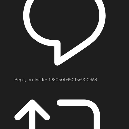
Reply on Twitter 1980500450156900368