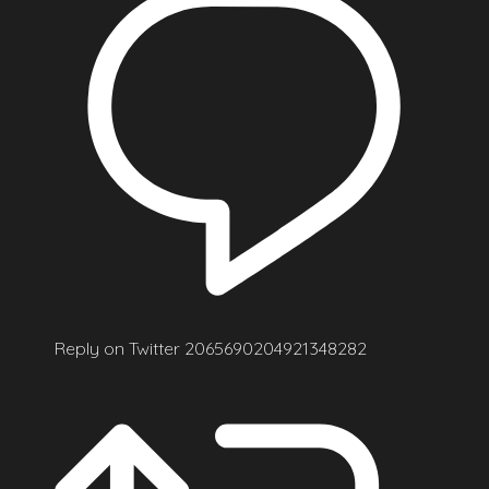
Reply on Twitter 2065690204921348282