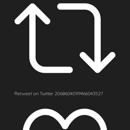
Retweet on Twitter 2068604099466043527