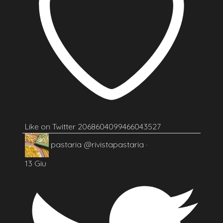
Like on Twitter 2068604099466043527
pastaria
@rivistapastaria
·
13 Giu