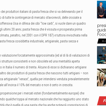
i produttori italiani di pasta fresca che si va delineando per il
 di tutte le contingenze di mercato sfavorevoli, delle crociate a
l’offensiva Usa in difesa dei cibi “low carb”, si vuole dare un quadro
presi
guida
gli ultimi 20 anni; pasta fresca che è vissuta e prosperata prima
Foo
colmata, peraltro, nel 2001 con il DPR 187) e tuttora invischiata nella
16 
pasta fresca cosiddetta industriale, artigianale, pasta secca e
on valutazione forzatamente approssimata (ed al di là di valutazioni di
 di strutture consistenti e non obsolete ed una mentalità aperta
 in Italia il numero di trenta. Alcune di esse si dichiarano artigiane
altro dei produttori di pasta fresca che nascono tutti artigiani – non
a artigianale “verace”, quella per intendersi venduta prevalentemente
e all’incirca il 10% del mercato e non è certo in crescita.
 propensione per i mercati esteri (fondamentalmente europei) che
endo qualche toppa al mercato nazionale che ha raggiunto uno stato
F
ntità che è quella di una pasta che ha anche notevoli connotazioni di