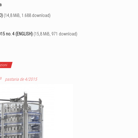
a
O)
(14,8 MiB, 1.688 download)
015 no. 4 (ENGLISH)
(15,8 MiB, 971 download)
ezioni
a
pastaria de 4/2015