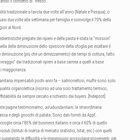
ando il concetto di “fresco”.
lità tradizionale a tavola due volte all’anno (Natale e Pasqua), o
asi due volte alla settimana per famiglia e coinvolge il 70% della
iori al Nord.
dientistiche pregiate dei ripieni e della pasta è stata la “mission”
ella della diminuzione dello spessore della sfoglia per esaltare il
le diminuzione (più che un dimezzamento) dei tempi di cottura, fatto
iraggio” dai tradizionali ripieni a base carnea a quelli a base
ati maggioranza.
a sanitaria impensabili pochi anni fa – salmonellosi, muffe sono solo
ualità organolettica (ricorso ad una solo trattamento termico,
affidabilità da sempre cercato e richiesto dai buyers. [hidepost]
ueste pagine testimoniamo,
ad abundantiam
, la straordinaria
resca e degli gnocchi di patata. Sono dati forniti da Appf,
glie circa l’85% del business italiano e circa il 60% di quello
uti (Istituti di ricerca di mercato statistici, Istat, ecc.) con quelli
te superando le difficoltà e le imprecisioni grossolane provenienti, per