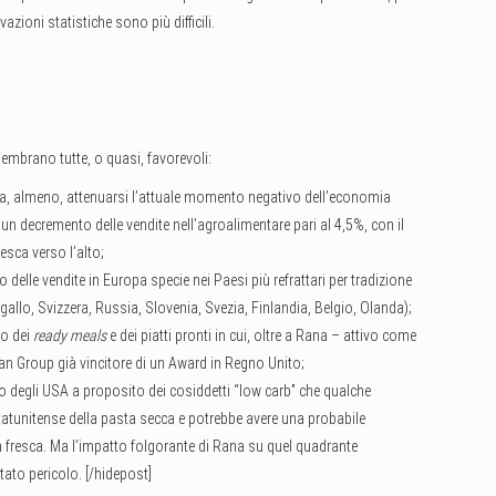
zioni statistiche sono più difficili.
 sembrano tutte, o quasi, favorevoli:
, almeno, attenuarsi l’attuale momento negativo dell’economia
un decremento delle vendite nell’agroalimentare pari al 4,5%, con il
resca verso l’alto;
 delle vendite in Europa specie nei Paesi più refrattari per tradizione
ogallo, Svizzera, Russia, Slovenia, Svezia, Finlandia, Belgio, Olanda);
to dei
ready meals
e dei piatti pronti in cui, oltre a Rana – attivo come
an Group già vincitore di un Award in Regno Unito;
co degli USA a proposito dei cosiddetti “low carb” che qualche
atunitense della pasta secca e potrebbe avere una probabile
a fresca. Ma l’impatto folgorante di Rana su quel quadrante
ato pericolo. [/hidepost]