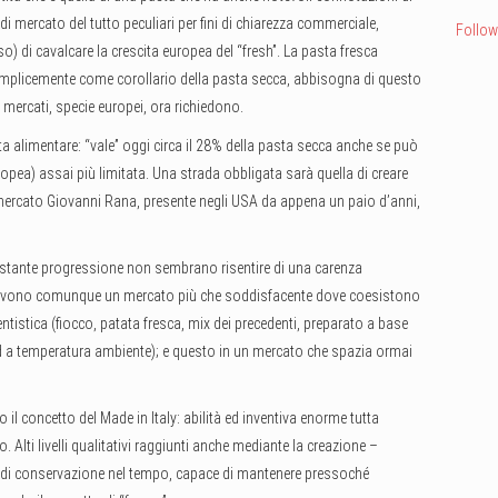
i mercato del tutto peculiari per fini di chiarezza commerciale,
Follow
 di cavalcare la crescita europea del “fresh”. La pasta fresca
semplicemente come corollario della pasta secca, abbisogna di questo
i mercati, specie europei, ora richiedono.
 alimentare: “vale” oggi circa il 28% della pasta secca anche se può
opea) assai più limitata. Una strada obbligata sarà quella di creare
 mercato Giovanni Rana, presente negli USA da appena un paio d’anni,
costante progressione non sembrano risentire di una carenza
ma vivono comunque un mercato più che soddisfacente dove coesistono
ntistica (fiocco, patata fresca, mix dei precedenti, preparato a base
 ed a temperatura ambiente); e questo in un mercato che spazia ormai
l concetto del Made in Italy: abilità ed inventiva enorme tutta
 Alti livelli qualitativi raggiunti anche mediante la creazione –
a di conservazione nel tempo, capace di mantenere pressoché