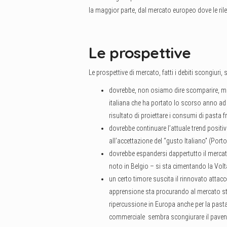
la maggior parte, dal mercato europeo dove le rileva
Le prospettive
Le prospettive di mercato, fatti i debiti scongiuri,
dovrebbe, non osiamo dire scomparire, ma
italiana che ha portato lo scorso anno ad 
risultato di proiettare i consumi di pasta f
dovrebbe continuare l’attuale trend positivo
all’accettazione del “gusto Italiano” (Port
dovrebbe espandersi dappertutto il merca
noto in Belgio – si sta cimentando la Volt
un certo timore suscita il rinnovato attac
apprensione sta procurando al mercato st
ripercussione in Europa anche per la past
commerciale sembra scongiurare il pavent