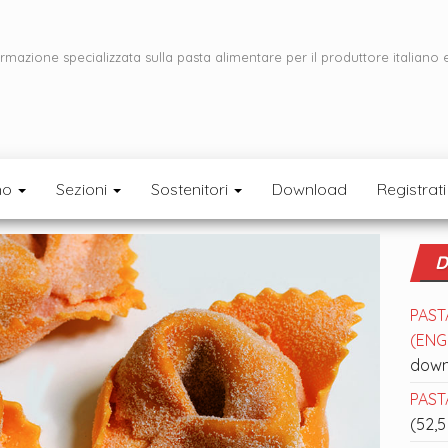
ormazione specializzata sulla pasta alimentare per il produttore italiano 
mo
Sezioni
Sostenitori
Download
Registrati
D
PAST
(ENGL
down
PASTA
(52,5