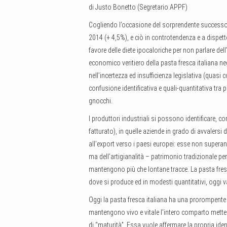
di Justo Bonetto (Segretario APPF)
Cogliendo l’occasione del sorprendente successo de
2014 (+ 4,5%), e ciò in controtendenza e a dispetto
favore delle diete ipocaloriche per non parlare del
economico veritiero della pasta fresca italiana ne
nell’incertezza ed insufficienza legislativa (quasi 
confusione identificativa e quali-quantitativa tra 
gnocchi.
I produttori industriali si possono identificare, c
fatturato), in quelle aziende in grado di avvalersi
all’export verso i paesi europei: esse non superano
ma dell’artigianalità – patrimonio tradizionale per
mantengono più che lontane tracce. La pasta fresc
dove si produce ed in modesti quantitativi, oggi val
Oggi la pasta fresca italiana ha una prorompente
mantengono vivo e vitale l’intero comparto mett
di “maturità”. Essa vuole affermare la propria ide