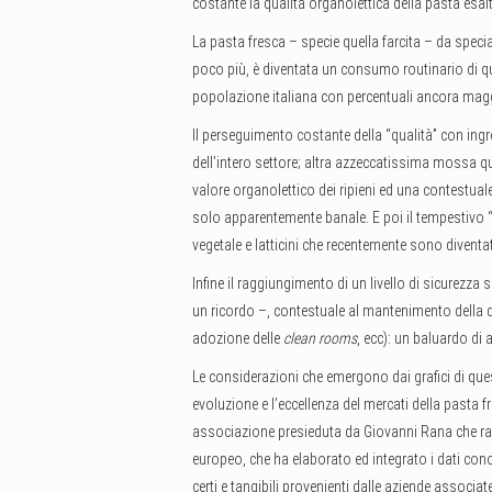
costante la qualità organolettica della pasta esalt
La pasta fresca – specie quella farcita – da specia
poco più, è diventata un consumo routinario di qu
popolazione italiana con percentuali ancora magg
Il perseguimento costante della “qualità” con ingre
dell’intero settore; altra azzeccatissima mossa qu
valore organolettico dei ripieni ed una contestua
solo apparentemente banale. E poi il tempestivo “v
vegetale e latticini che recentemente sono divent
Infine il raggiungimento di un livello di sicurezz
un ricordo –, contestuale al mantenimento della q
adozione delle
clean rooms
, ecc): un baluardo di 
Le considerazioni che emergono dai grafici di q
evoluzione e l’eccellenza del mercati della pasta f
associazione presieduta da Giovanni Rana che racco
europeo, che ha elaborato ed integrato i dati conosci
certi e tangibili provenienti dalle aziende associa