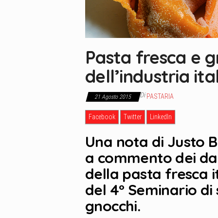
Pasta fresca e g
dell’industria ita
Di
PASTARIA
21 Agosto 2015
Facebook
Twitter
LinkedIn
Una nota di Justo B
a commento dei dati
della pasta fresca i
del 4° Seminario di
gnocchi.