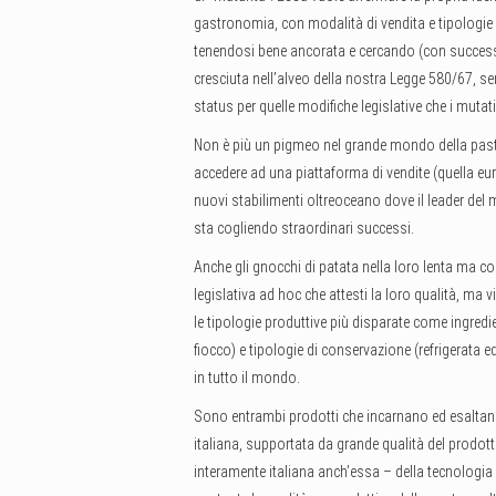
gastronomia, con modalità di vendita e tipologie d
tenendosi bene ancorata e cercando (con successo)
cresciuta nell’alveo della nostra Legge 580/67, 
status per quelle modifiche legislative che i mutat
Non è più un pigmeo nel grande mondo della pasta
accedere ad una piattaforma di vendite (quella eur
nuovi stabilimenti oltreoceano dove il leader del
sta cogliendo straordinari successi.
Anche gli gnocchi di patata nella loro lenta ma 
legislativa ad hoc che attesti la loro qualità, 
le tipologie produttive più disparate come ingredie
fiocco) e tipologie di conservazione (refrigerata
in tutto il mondo.
Sono entrambi prodotti che incarnano ed esaltano i
italiana, supportata da grande qualità del prodotto.
interamente italiana anch’essa – della tecnologi