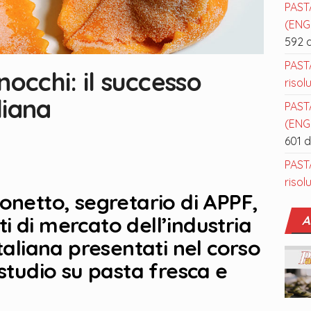
PAST
(ENGL
592 
PAST
nocchi: il successo
risol
liana
PAST
(ENGL
601 
PAST
risol
onetto, segretario di APPF,
 di mercato dell’industria
A
taliana presentati nel corso
 studio su pasta fresca e