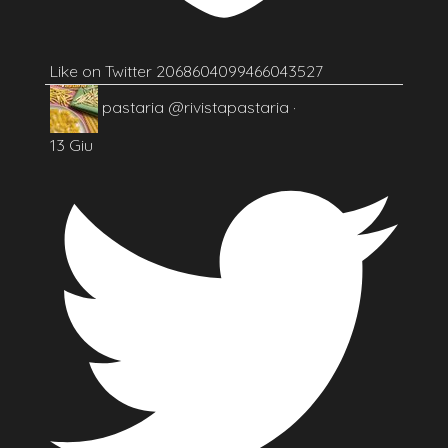
Like on Twitter 2068604099466043527
pastaria
@rivistapastaria
·
13 Giu