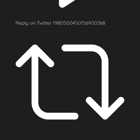
Reply on Twitter 1980500450156900368