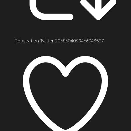
Retweet on Twitter 2068604099466043527