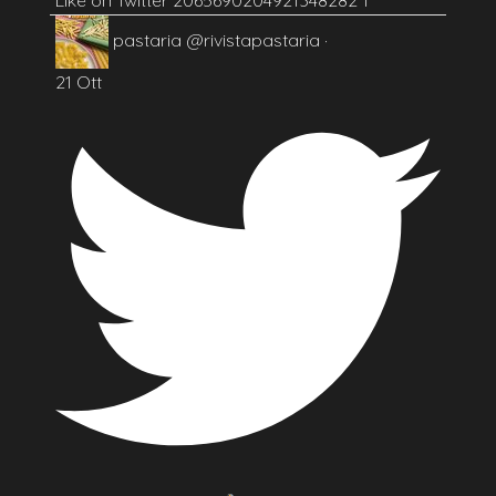
pastaria
@rivistapastaria
·
21 Ott