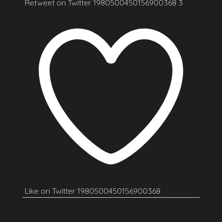
Retweet on Twitter 1980500450156900368
3
Like on Twitter 1980500450156900368