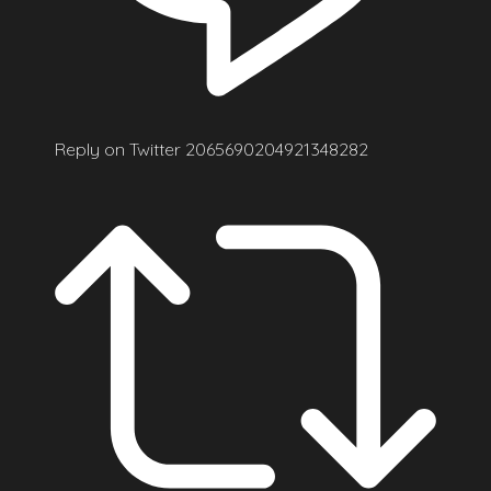
Reply on Twitter 2065690204921348282