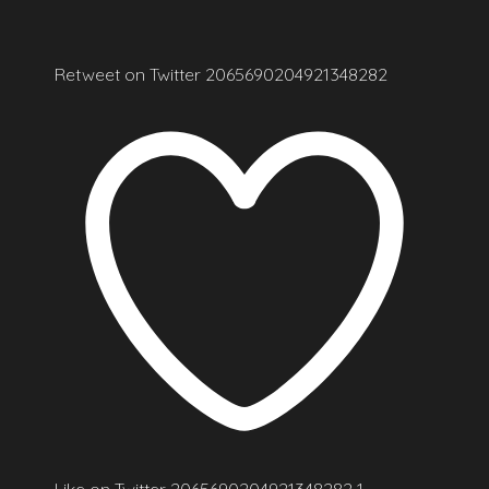
Retweet on Twitter 2065690204921348282
Like on Twitter 2065690204921348282
1