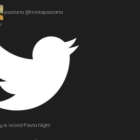
pastaria
@rivistapastaria
·
u
 is World Pasta Night.