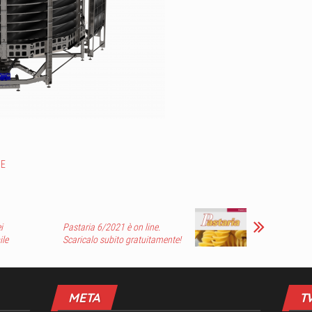
NE
i
Pastaria 6/2021 è on line.
ile
Scaricalo subito gratuitamente!
META
T