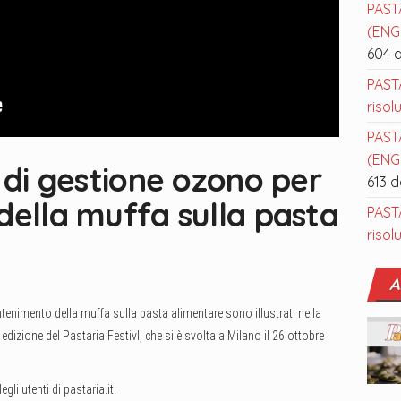
PAST
(ENGL
604 
PAST
risol
PAST
(ENGL
i di gestione ozono per
613 
della muffa sulla pasta
PAST
risol
A
ontenimento della muffa sulla pasta alimentare sono illustrati nella
 edizione del Pastaria Festivl, che si è svolta a Milano il 26 ottobre
gli utenti di pastaria.it.