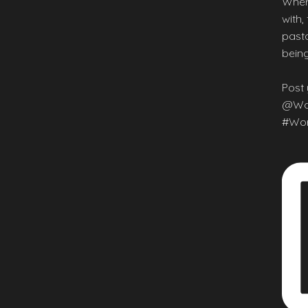
Wher
with,
pasta
being
Post 
@Wor
#Wor