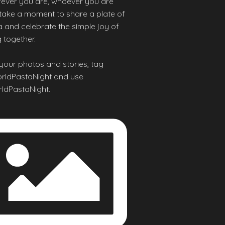
ever you are, whoever you are
 take a moment to share a plate of
 and celebrate the simple joy of
 together.
your photos and stories, tag
ldPastaNight and use
ldPastaNight.