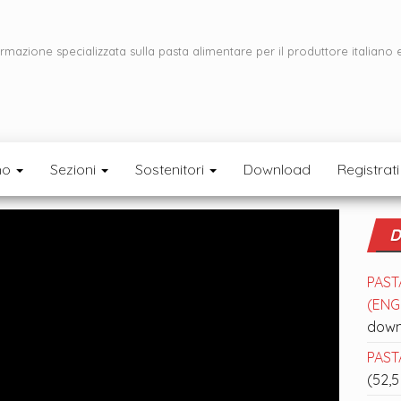
ormazione specializzata sulla pasta alimentare per il produttore italiano 
mo
Sezioni
Sostenitori
Download
Registrati
D
PAST
(ENGL
down
PASTA
(52,5