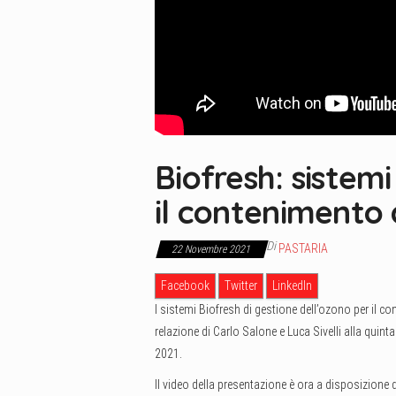
Biofresh: sistem
il contenimento 
Di
PASTARIA
22 Novembre 2021
Facebook
Twitter
LinkedIn
I sistemi Biofresh di gestione dell’ozono per il c
relazione di Carlo Salone e Luca Sivelli alla quinta
2021.
Il video della presentazione è ora a disposizione de