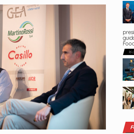
presi
guida
Foo
16 
F