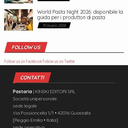
World Pasta Night 2026: disponibile la
guida per i produttori di pasta
15 Giugno 2026
FOLLOW US
Follow us on Facebook
Follow us on Twitter
CONTATTI
Pastaria
| KINSKI EDITORI SRL
Società unipersonale
sede legale
Via Possioncella 1/1 • 42016 Guastalla
[Reggio Emilia • Italia]
sede operativa