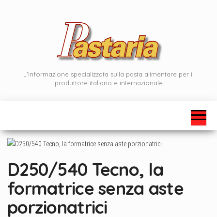
Vai
al
contenuto
L'informazione specializzata sulla pasta alimentare per il
produttore italiano e internazionale
D250/540 Tecno, la
formatrice senza aste
porzionatrici