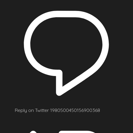
Reply on Twitter 1980500450156900368