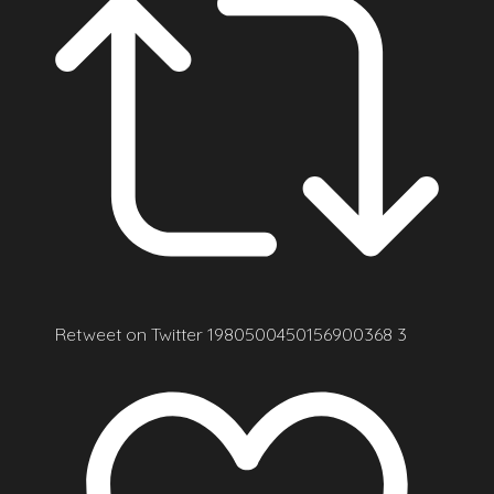
Retweet on Twitter 1980500450156900368
3