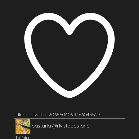
Like on Twitter 2068604099466043527
pastaria
@rivistapastaria
·
13 Giu