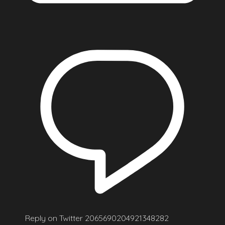
Reply on Twitter 2065690204921348282