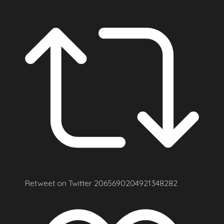
Retweet on Twitter 2065690204921348282