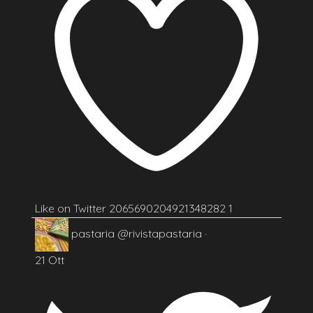
Like on Twitter 2065690204921348282
1
pastaria
@rivistapastaria
·
21 Ott