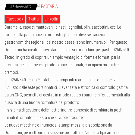
Di
PASTARIA
21 Aprile 2011
Facebook
Twitter
LinkedIn
Caramelle, capelet mantovani, pinzati, agnolini, plin, saccottini, ecc. Le
forme della pasta ripiena monosfoglia, nelle diverse tradizioni
gastronomiche regionali del nostro paese, sono innumerevoli. Per questo
Dominioni ha creato nuovi stampi per le sue macchine per pasta D250/540
Tecno, in grado di coprire un ampio ventaglio di forme e formati per la
produzione di numerosi prodotti tipici regionali, con ripieni morbidi e
cremosi.
La D250/540 Tecno è dotata di stampi intercambiabili e opera senza
l’utilizzo delle aste porzionatrici. L’avanzata elettronica di controllo gestita
da un CNC, permette di gestire in modo rapido i parametri fondamentali alla
riuscita di una buona formatura del prodotto.
Il sistema di gestione delle ricette, inoltre, consente di cambiare in pochi
minuti il formato di pasta che si vuole produrre.
Le nuove macchine e i numerosi stampi messi a disposizione da
Dominioni, permettono di realizzare prodotti dall’aspetto tipicamente