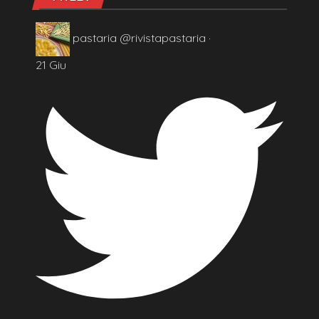
pastaria
@rivistapastaria
·
21 Giu