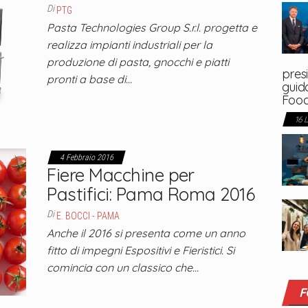
Di
PTG
Pasta Technologies Group S.r.l. progetta e
realizza impianti industriali per la
produzione di pasta, gnocchi e piatti
presi
pronti a base di…
guida
Foo
16 
4 Febbraio 2016
Fiere Macchine per
Pastifici: Pama Roma 2016
Di
E. BOCCI - PAMA
Anche il 2016 si presenta come un anno
fitto di impegni Espositivi e Fieristici. Si
comincia con un classico che…
F