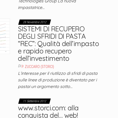
Technologies Group La nuova
impastatrice…
28 Novembre 2012
SISTEMI DI RECUPERO
DEGLI SFRIDI DI PASTA
“REC”: Qualità dell’impasto
e rapido recupero
dell’investimento
Di
P. ZUCCARO (STORCI)
L’interesse per il riutilizzo di sfridi di pasta
sulle linee di produzione è diventato per i
pastai un argomento sotto…
11 Settembre 2012
www.storci.com: alla
conquista del… web!