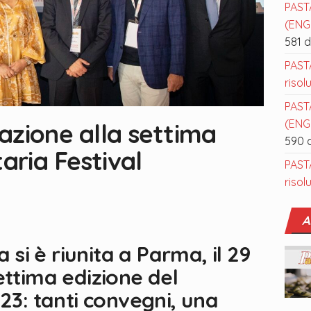
PAST
(ENGL
581 
PAST
risol
PAST
(ENGL
azione alla settima
590 
aria Festival
PAST
risol
A
a si è riunita a Parma, il 29
ettima edizione del
023: tanti convegni, una