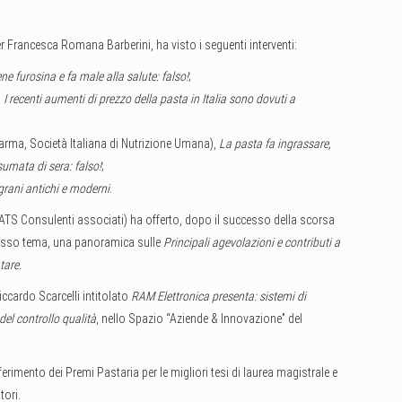
 Francesca Romana Barberini, ha visto i seguenti interventi:
ne furosina e fa male alla salute: falso!
;
,
I recenti aumenti di prezzo della pasta in Italia sono dovuti a
 Parma, Società Italiana di Nutrizione Umana),
La pasta fa ingrassare,
umata di sera: falso!
;
 grani antichi e moderni
.
i ATS Consulenti associati) ha offerto, dopo il successo della scorsa
stesso tema, una panoramica sulle
Principali agevolazioni e contributi a
tare.
iccardo Scarcelli intitolato
RAM Elettronica presenta: sistemi di
del controllo qualità
, nello Spazio “Aziende & Innovazione” del
erimento dei Premi Pastaria per le migliori tesi di laurea magistrale e
tori.