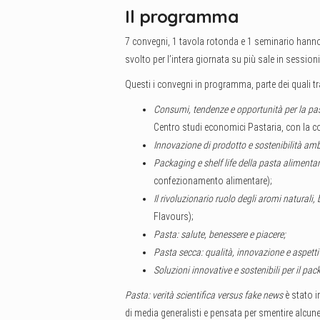
Il programma
7 convegni, 1 tavola rotonda e 1 seminario hann
svolto per l’intera giornata su più sale in sessioni
Questi i convegni in programma, parte dei quali tr
Consumi, tendenze e opportunità per la pas
Centro studi economici Pastaria, con la co
Innovazione di prodotto e sostenibilità amb
Packaging e shelf life della pasta alimenta
confezionamento alimentare);
Il rivoluzionario ruolo degli aromi naturali, 
Flavours);
Pasta: salute, benessere e piacere;
Pasta secca: qualità, innovazione e aspetti
Soluzioni innovative e sostenibili per il pa
Pasta: verità scientifica versus fake news
è stato i
di media generalisti e pensata per smentire alcune 