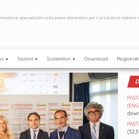
ormazione specializzata sulla pasta alimentare per il produttore italiano 
mo
Sezioni
Sostenitori
Download
Registrati
D
PAST
(ENGL
down
PASTA
(52,5