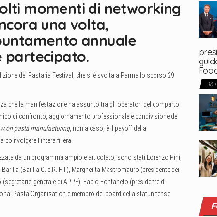
olti momenti di networking
ancora una volta,
ppuntamento annuale
presi
 partecipato.
guida
Foo
dizione del Pastaria Festival, che si è svolta a Parma lo scorso 29
16 
nza che la manifestazione ha assunto tra gli operatori del comparto
ico di confronto, aggiornamento professionale e condivisione dei
w on pasta manufacturing
, non a caso, è il payoff della
oinvolgere l’intera filiera.
erizzata da un programma ampio e articolato, sono stati Lorenzo Pini,
Barilla (Barilla G. e R. F.lli), Margherita Mastromauro (presidente dei
 (segretario generale di APPF), Fabio Fontaneto (presidente di
tional Pasta Organisation e membro del board della statunitense
F