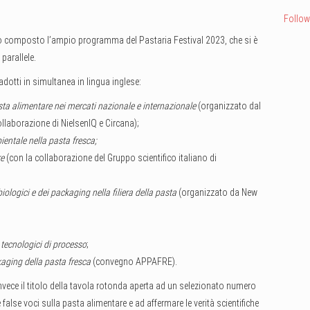
Follow
o composto l’ampio programma del Pastaria Festival 2023, che si è
 parallele.
adotti in simultanea in lingua inglese:
ta alimentare nei mercati nazionale e internazionale
(organizzato dal
llaborazione di NielsenIQ e Circana);
ientale nella pasta fresca;
re
(con la collaborazione del Gruppo scientifico italiano di
biologici e dei packaging nella filiera della pasta
(organizzato da New
 tecnologici di processo
;
ckaging della pasta fresca
(convegno APPAFRE).
nvece il titolo della tavola rotonda aperta ad un selezionato numero
false voci sulla pasta alimentare e ad affermare le verità scientifiche