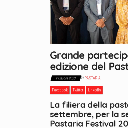
Grande partecip
edizione del Past
Di
PASTARIA
9 Ottobre 2023
Facebook
Twitter
LinkedIn
La filiera della past
settembre, per la s
Pastaria Festival 2