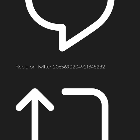
Reply on Twitter 2065690204921348282