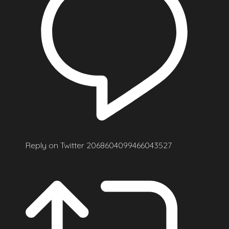
Reply on Twitter 2068604099466043527