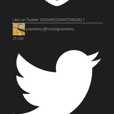
Like on Twitter 2065690204921348282
1
pastaria
@rivistapastaria
·
21 Ott