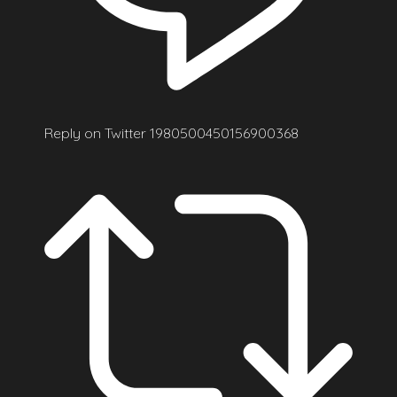
Reply on Twitter 1980500450156900368