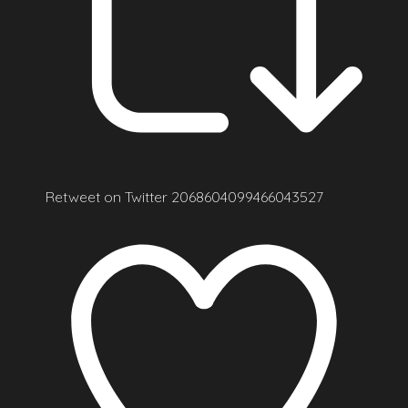
Retweet on Twitter 2068604099466043527