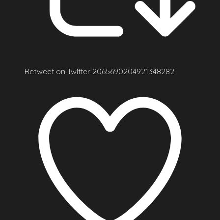
Retweet on Twitter 2065690204921348282