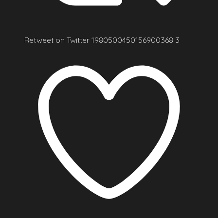
Retweet on Twitter 1980500450156900368
3