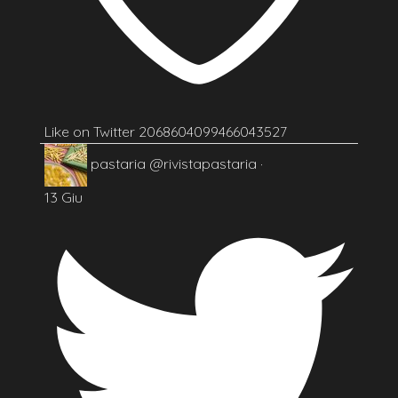
Like on Twitter 2068604099466043527
pastaria
@rivistapastaria
·
13 Giu