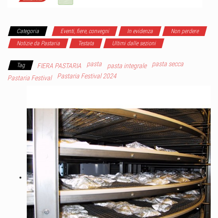
Categoria
Eventi, fiere, convegni
In evidenza
Non perdere
Notizie da Pastaria
Testata
Ultimi dalle sezioni
pasta
pasta secca
Tag
FIERA PASTARIA
pasta integrale
Pastaria Festival 2024
Pastaria Festival