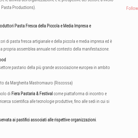
vo Pasta Productions).
Follow
duttori Pasta Fresca della Piccola e Media Impresa e
i di pasta fresca artigianale e della piccola e media impresa ed è
la propria assemblea annuale nel contesto della manifestazione.
Food
el settore pastario della più grande associazione europea in ambito
eduto da Margherita Mastromauro (Riscossa)
uolo di
Fiera Pastaria & Festival
come piattaforma di incontro e
cerca scientifica alle tecnologie produttive, fino alle sedi in cui si
servata ai pastifici associati alle rispettive organizzazioni
.