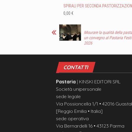
SPIRALI PER SECONDA PASTORIZZAZIO
0,00 €
Misurare la qualità della pasta
un convegno al Pastaria Festi
2026
CONTATTI
Pastaria
| KINSKI EDITORI SRL
Società unipersonale
sede legale
Via Possioncella 1/1 • 42016 Guastal
[Reggio Emilia • Italia]
sede operativa
Via Bernardelli 16 • 43123 Parma