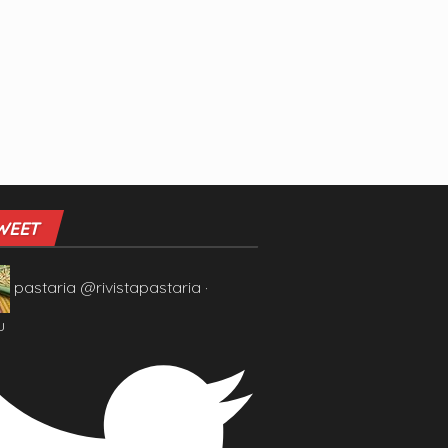
WEET
pastaria
@rivistapastaria
·
u