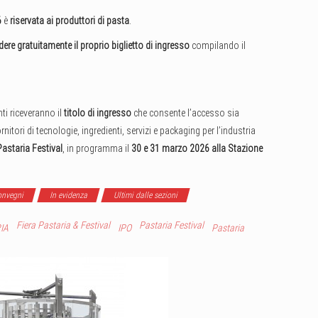
6
è
riservata ai produttori di pasta
.
edere gratuitamente il proprio biglietto di ingresso
compilando il
ti riceveranno il
titolo di ingresso
che consente l’accesso sia
ornitori di tecnologie, ingredienti, servizi e packaging per l’industria
Pastaria Festival
, in programma il
30 e 31 marzo 2026 alla Stazione
convegni
In evidenza
Ultimi dalle sezioni
Fiera Pastaria & Festival
Pastaria Festival
IA
IPO
Pastaria