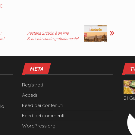
NE
:
Pastaria 2/2026 è on line.
val
Scaricalo subito gratuitamente!
META
T
Registrati
Accedi
21 Gi
Feed dei contenuti
la
Feed dei commenti
WordPress.org