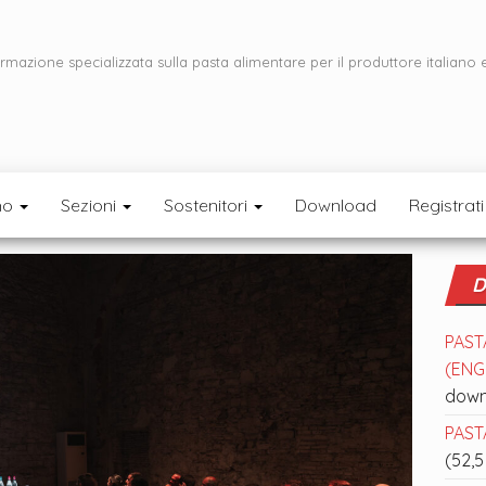
ormazione specializzata sulla pasta alimentare per il produttore italiano 
mo
Sezioni
Sostenitori
Download
Registrati
D
PAST
(ENGL
down
PASTA
(52,5