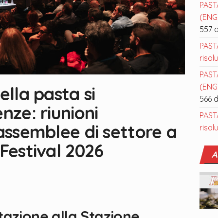
PAST
(ENGL
557 
PAST
risol
PAST
(ENGL
ella pasta si
566 
nze: riunioni
PAST
 assemblee di settore a
risol
 Festival 2026
A
azione alla Stazione