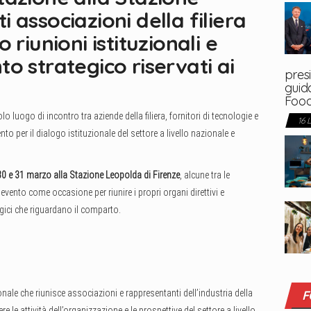
associazioni della filiera
 riunioni istituzionali e
o strategico riservati ai
presi
guida
Foo
 luogo di incontro tra aziende della filiera, fornitori di tecnologie e
16 
to per il dialogo istituzionale del settore a livello nazionale e
30 e 31 marzo alla Stazione Leopolda di Firenze
, alcune tra le
evento come occasione per riunire i propri organi direttivi e
gici che riguardano il comparto.
ionale che riunisce associazioni e rappresentanti dell’industria della
F
re le attività dell’organizzazione e le prospettive del settore a livello