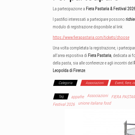
La partecipazione a
Fiera Pastaria & Festival 202
I pastifici interessati a partecipare possono
richi
modulo di registrazione disponibile al link:
https://www.fierapastaria.com/tickets/choose
Una volta completata la registrazione, i partecipan
all’area espositiva di
Fiera Pastaria
, dedicata ai f
della pasta, sia alle conferenze e agli incontri del
Leopolda di Firenze
.
Categoria
Associazioni
Eventi, fiere, 
Associazioni
Tag
appafre
FIERA PASTAR
unione italiana food
Festival 2026